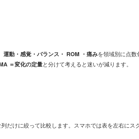
、
を領域別に点数
運動・感覚・バランス・ ROM ・痛み
と分けて考えると迷いが減ります。
FMA ＝変化の定量
な列だけに絞って比較します。スマホでは表を左右にス