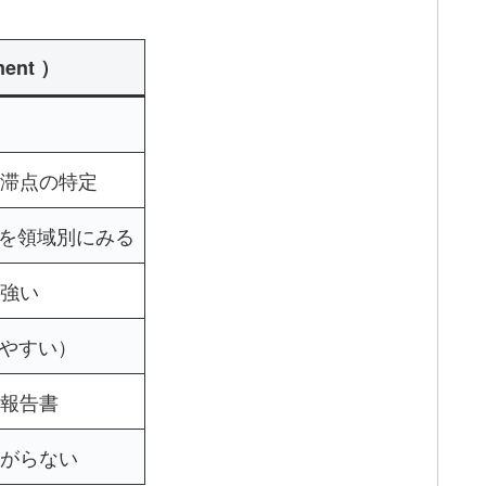
ment ）
滞点の特定
みを領域別にみる
強い
しやすい）
報告書
がらない