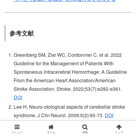
参考文献
Greenberg SM, Ziai WC, Cordonnier C, et al. 2022
Guideline for the Management of Patients With
Spontaneous Intracerebral Hemorrhage: A Guideline
From the American Heart Association/American
Stroke Association. Stroke. 2022;53(7):e282-e361.
DOI
Lee H. Neuro-otological aspects of cerebellar stroke
syndrome. J Clin Neurol. 2009;5(2):65-73.
DOI
Fischer MA, Das JM. Cerebellar Hemorrhage. In:
StatPearls. StatPearls Publishing.
本文
メニュー
ホーム
検索
トップ