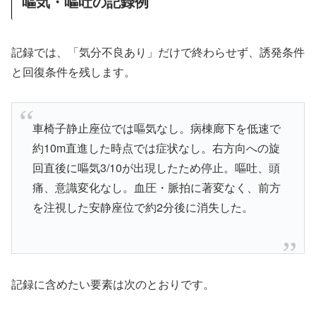
嘔気・嘔吐の記録例
記録では、「気分不良あり」だけで終わらせず、誘発条件
と回復条件を残します。
車椅子静止座位では嘔気なし。病棟廊下を低速で
約10m直進した時点では症状なし。右方向への旋
回直後に嘔気3/10が出現したため停止。嘔吐、頭
痛、意識変化なし。血圧・脈拍に著変なく、前方
を注視した安静座位で約2分後に消失した。
記録に含めたい要素は次のとおりです。