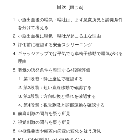
目次
小脳出血後の嘔気・嘔吐は、まず急変所見と誘発条件
を分けて考える
小脳出血後に嘔気・嘔吐が起こる主な理由
評価前に確認する安全スクリーニング
ギャッジアップでは平気でも車椅子移動で嘔気が出る
理由
嘔気の誘発条件を整理する4段階評価
第1段階：静止座位で確認する
第2段階：短い直線移動で確認する
第3段階：方向転換と揺れを確認する
第4段階：視覚刺激と頭部運動を確認する
前庭刺激の関与を疑う所見
視覚刺激の関与を疑う所見
中枢性要因や頭蓋内病変の変化を疑う所見
PT・OTが確認したい評価ポイント