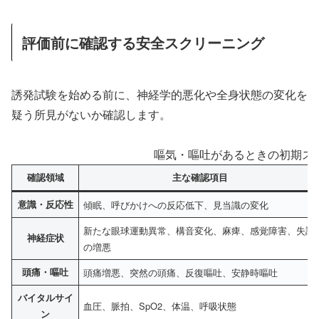
評価前に確認する安全スクリーニング
誘発試験を始める前に、神経学的悪化や全身状態の変化を
疑う所見がないか確認します。
嘔気・嘔吐があるときの初期ス
確認領域
主な確認項目
意識・反応性
傾眠、呼びかけへの反応低下、見当識の変化
新たな眼球運動異常、構音変化、麻痺、感覚障害、失調
神経症状
の増悪
頭痛・嘔吐
頭痛増悪、突然の頭痛、反復嘔吐、安静時嘔吐
バイタルサイ
血圧、脈拍、SpO2、体温、呼吸状態
ン