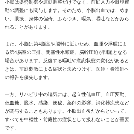
小脳は姿勢制御や運動調整だけでなく、前庭入力や眼球運
動の調整にも関与します。そのため、小脳出血では、めま
い、眼振、身体の偏倚、ふらつき、嘔気、嘔吐などがみら
れることがあります。
また、小脳は第4脳室や脳幹に近いため、血腫や浮腫によ
る第4脳室の圧排、閉塞性水頭症、脳幹圧迫が問題となる
場合があります。反復する嘔吐や意識状態の変化があると
きは、前庭刺激による症状と決めつけず、医師・看護師へ
の報告を優先します。
一方、リハビリ中の嘔気には、起立性低血圧、血圧変動、
低血糖、脱水、感染、便秘、薬剤の影響、消化器疾患など
が関与することもあります。小脳出血後だからといって、
すべてを中枢性・前庭性の症状として扱わないことが重要
です。