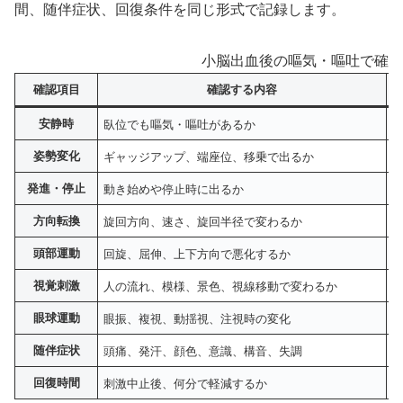
間、随伴症状、回復条件を同じ形式で記録します。
小脳出血後の嘔気・嘔吐で確認
確認項目
確認する内容
安静時
臥位でも嘔気・嘔吐があるか
姿勢変化
ギャッジアップ、端座位、移乗で出るか
発進・停止
動き始めや停止時に出るか
方向転換
旋回方向、速さ、旋回半径で変わるか
頭部運動
回旋、屈伸、上下方向で悪化するか
視覚刺激
人の流れ、模様、景色、視線移動で変わるか
眼球運動
眼振、複視、動揺視、注視時の変化
随伴症状
頭痛、発汗、顔色、意識、構音、失調
回復時間
刺激中止後、何分で軽減するか