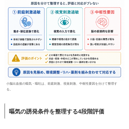
小脳出血後の嘔気・嘔吐は、前庭刺激、視覚刺激、中枢性要因を分けて整理す
る。
嘔気の誘発条件を整理する4段階評価