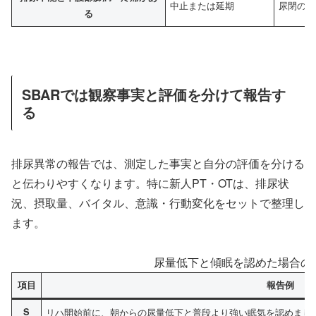
中止または延期
尿閉の可
る
SBARでは観察事実と評価を分けて報告す
る
排尿異常の報告では、測定した事実と自分の評価を分ける
と伝わりやすくなります。特に新人PT・OTは、排尿状
況、摂取量、バイタル、意識・行動変化をセットで整理し
ます。
尿量低下と傾眠を認めた場合のS
項目
報告例
S
リハ開始前に、朝からの尿量低下と普段より強い眠気を認めまし