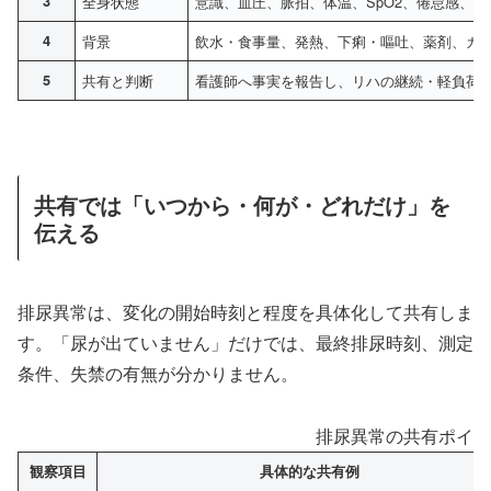
3
全身状態
意識、血圧、脈拍、体温、SpO2、倦怠感、
4
背景
飲水・食事量、発熱、下痢・嘔吐、薬剤、カ
5
共有と判断
看護師へ事実を報告し、リハの継続・軽負荷
共有では「いつから・何が・どれだけ」を
伝える
排尿異常は、変化の開始時刻と程度を具体化して共有しま
す。「尿が出ていません」だけでは、最終排尿時刻、測定
条件、失禁の有無が分かりません。
排尿異常の共有ポイン
観察項目
具体的な共有例