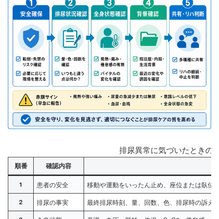
排尿異常に気づいたときの5
順番
確認内容
1
患者の安全
移動や運動をいったん止め、座位または臥位
2
排尿の事実
最終排尿時刻、量、回数、色、排尿時の訴え