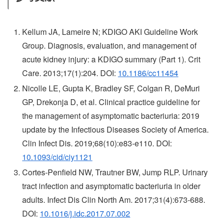
Kellum JA, Lameire N; KDIGO AKI Guideline Work
Group. Diagnosis, evaluation, and management of
acute kidney injury: a KDIGO summary (Part 1). Crit
Care. 2013;17(1):204. DOI:
10.1186/cc11454
Nicolle LE, Gupta K, Bradley SF, Colgan R, DeMuri
GP, Drekonja D, et al. Clinical practice guideline for
the management of asymptomatic bacteriuria: 2019
update by the Infectious Diseases Society of America.
Clin Infect Dis. 2019;68(10):e83-e110. DOI:
10.1093/cid/ciy1121
Cortes-Penfield NW, Trautner BW, Jump RLP. Urinary
tract infection and asymptomatic bacteriuria in older
adults. Infect Dis Clin North Am. 2017;31(4):673-688.
DOI:
10.1016/j.idc.2017.07.002