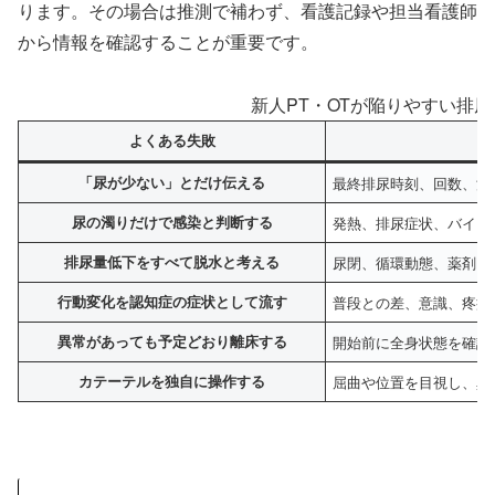
ります。その場合は推測で補わず、看護記録や担当看護師
から情報を確認することが重要です。
新人PT・OTが陥りやすい排
よくある失敗
「尿が少ない」とだけ伝える
最終排尿時刻、回数、測
尿の濁りだけで感染と判断する
発熱、排尿症状、バイタ
排尿量低下をすべて脱水と考える
尿閉、循環動態、薬剤、
行動変化を認知症の症状として流す
普段との差、意識、疼痛
異常があっても予定どおり離床する
開始前に全身状態を確認
カテーテルを独自に操作する
屈曲や位置を目視し、異