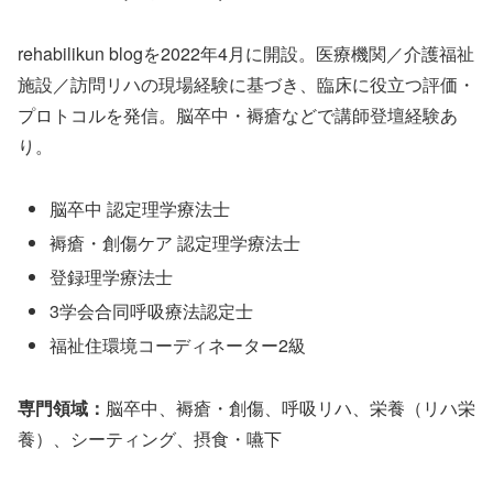
rehabilikun blogを2022年4月に開設。医療機関／介護福祉
施設／訪問リハの現場経験に基づき、臨床に役立つ評価・
プロトコルを発信。脳卒中・褥瘡などで講師登壇経験あ
り。
脳卒中 認定理学療法士
褥瘡・創傷ケア 認定理学療法士
登録理学療法士
3学会合同呼吸療法認定士
福祉住環境コーディネーター2級
専門領域：
脳卒中、褥瘡・創傷、呼吸リハ、栄養（リハ栄
養）、シーティング、摂食・嚥下