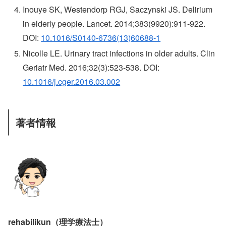
Inouye SK, Westendorp RGJ, Saczynski JS. Delirium
in elderly people. Lancet. 2014;383(9920):911-922.
DOI:
10.1016/S0140-6736(13)60688-1
Nicolle LE. Urinary tract infections in older adults. Clin
Geriatr Med. 2016;32(3):523-538. DOI:
10.1016/j.cger.2016.03.002
著者情報
rehabilikun（理学療法士）