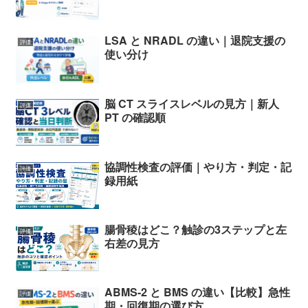
LSA と NRADL の違い｜退院支援の
評価
使い分け
脳 CT スライスレベルの見方｜新人
評価
PT の確認順
協調性検査の評価｜やり方・判定・記
評価
録用紙
腸骨稜はどこ？触診の3ステップと左
評価
右差の見方
ABMS-2 と BMS の違い【比較】急性
評価
期・回復期の選び方