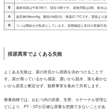
B
最終排尿は午前7時で、現在13時です。昼食摂取は2割、飲水は約1
A
血圧96/58mmHg、脈拍104回/分、体温37.7℃です。普段よ
R
リハは開始せず臥床としています。状態確認と本日の実施可否の
排尿異常でよくある失敗
よくある失敗は、尿の所見から原因を決めつけることで
す。尿が濁っているから感染、濃いから脱水、落ち着かな
いから尿意と断定せず、観察事実を集めて共有します。
療養病棟では、おむつ内の排尿、失禁、カテーテル管理な
どにより、PT・OTが正確な尿量を把握できないことがあ