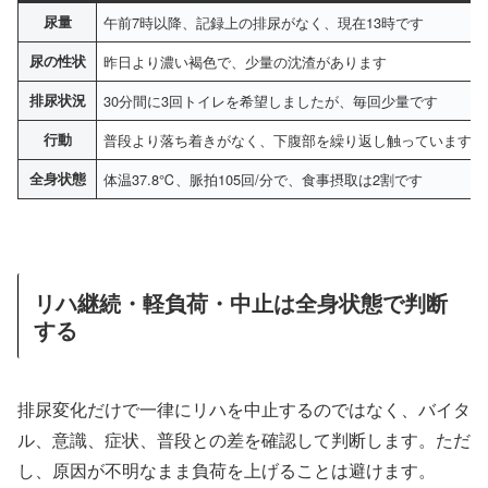
尿量
午前7時以降、記録上の排尿がなく、現在13時です
尿の性状
昨日より濃い褐色で、少量の沈渣があります
排尿状況
30分間に3回トイレを希望しましたが、毎回少量です
行動
普段より落ち着きがなく、下腹部を繰り返し触っています
全身状態
体温37.8℃、脈拍105回/分で、食事摂取は2割です
リハ継続・軽負荷・中止は全身状態で判断
する
排尿変化だけで一律にリハを中止するのではなく、バイタ
ル、意識、症状、普段との差を確認して判断します。ただ
し、原因が不明なまま負荷を上げることは避けます。