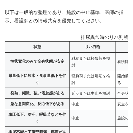
以下は一般的な整理であり、施設の中止基準、医師の指
示、看護師との情報共有を優先してください。
排尿異常時のリハ判断の
状態
リハ判断
継続または軽負荷を検
性状変化のみで全身状態が安定
看護師へ
討
尿量低下に飲水・食事量低下を伴
軽負荷または延期を検
開始前に
う
討
る
発熱、頻脈、強い倦怠感がある
延期または中止を検討
全身状態
急な意識変化、反応低下がある
中止
安全を確
血圧低下、冷汗、呼吸苦などを伴
中止
施設の急
う
排尿不能と下腹部膨満・疼痛があ