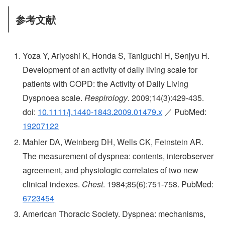
参考文献
Yoza Y, Ariyoshi K, Honda S, Taniguchi H, Senjyu H.
Development of an activity of daily living scale for
patients with COPD: the Activity of Daily Living
Dyspnoea scale.
Respirology
. 2009;14(3):429-435.
doi:
10.1111/j.1440-1843.2009.01479.x
／ PubMed:
19207122
Mahler DA, Weinberg DH, Wells CK, Feinstein AR.
The measurement of dyspnea: contents, interobserver
agreement, and physiologic correlates of two new
clinical indexes.
Chest
. 1984;85(6):751-758. PubMed:
6723454
American Thoracic Society. Dyspnea: mechanisms,