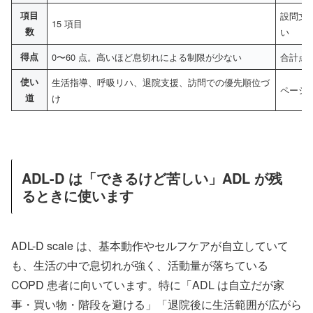
項目
設問文
15 項目
数
い
得点
0〜60 点。高いほど息切れによる制限が少ない
合計点
使い
生活指導、呼吸リハ、退院支援、訪問での優先順位づ
ペーシ
道
け
ADL-D は「できるけど苦しい」ADL が残
るときに使います
ADL-D scale は、基本動作やセルフケアが自立していて
も、生活の中で息切れが強く、活動量が落ちている
COPD 患者に向いています。特に「ADL は自立だが家
事・買い物・階段を避ける」「退院後に生活範囲が広がら