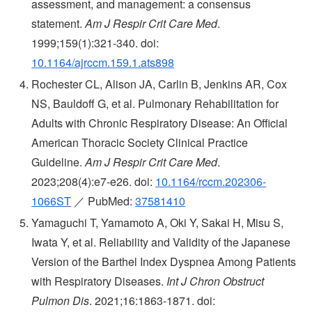
assessment, and management: a consensus
statement.
Am J Respir Crit Care Med
.
1999;159(1):321-340. doi:
10.1164/ajrccm.159.1.ats898
Rochester CL, Alison JA, Carlin B, Jenkins AR, Cox
NS, Bauldoff G, et al. Pulmonary Rehabilitation for
Adults with Chronic Respiratory Disease: An Official
American Thoracic Society Clinical Practice
Guideline.
Am J Respir Crit Care Med
.
2023;208(4):e7-e26. doi:
10.1164/rccm.202306-
1066ST
／ PubMed:
37581410
Yamaguchi T, Yamamoto A, Oki Y, Sakai H, Misu S,
Iwata Y, et al. Reliability and Validity of the Japanese
Version of the Barthel Index Dyspnea Among Patients
with Respiratory Diseases.
Int J Chron Obstruct
Pulmon Dis
. 2021;16:1863-1871. doi: