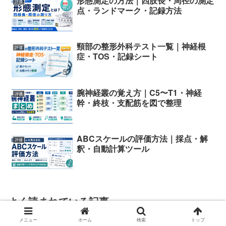
形態測定の方法｜四肢長・周径の測定
評価
点・ランドマーク・記録方法
頸部の整形外科テスト一覧｜神経根
評価
症・TOS・記録シート
腕神経叢の覚え方｜C5〜T1・神経
評価
幹・終枝・支配筋を図で整理
ABCスケールの評価方法｜採点・解
評価
釈・自動計算ツール
よく読まれている記事
障害高齢者の日常生活自
メニュー
ホーム
検索
トップ