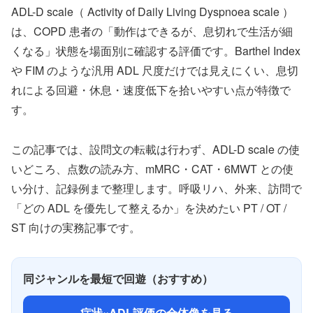
ADL-D scale（ Activity of Daily Living Dyspnoea scale ）
は、COPD 患者の「動作はできるが、息切れで生活が細
くなる」状態を場面別に確認する評価です。Barthel Index
や FIM のような汎用 ADL 尺度だけでは見えにくい、息切
れによる回避・休息・速度低下を拾いやすい点が特徴で
す。
この記事では、設問文の転載は行わず、ADL-D scale の使
いどころ、点数の読み方、mMRC・CAT・6MWT との使
い分け、記録例まで整理します。呼吸リハ、外来、訪問で
「どの ADL を優先して整えるか」を決めたい PT / OT /
ST 向けの実務記事です。
同ジャンルを最短で回遊（おすすめ）
症状×ADL評価の全体像を見る