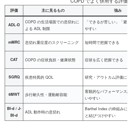
COPD でよく併用する評価
評価
主に見るもの
強み
COPD の生活場面での息切れに
「できるが苦しい」「避け
ADL-D
よる ADL 制限
やすい
mMRC
息切れ重症度のスクリーニング
短時間で把握できる
CAT
COPD の症状負担・健康状態
症状を広く把握できる
SGRQ
疾患特異的 QOL
研究・アウトカム評価に強
客観的なパフォーマンス評
6MWT
歩行耐久性・運動耐容能
いやすい
BI-d / J-
Barthel Index の枠組みに
ADL 動作時の息切れ
BI-d
と結びつけやすい