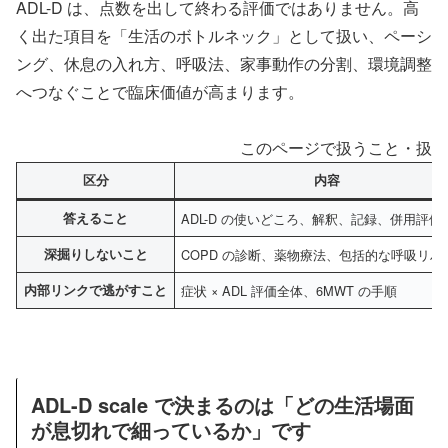
ADL-D は、点数を出して終わる評価ではありません。高
く出た項目を「生活のボトルネック」として扱い、ペーシ
ング、休息の入れ方、呼吸法、家事動作の分割、環境調整
へつなぐことで臨床価値が高まります。
このページで扱うこと・扱わ
区分
内容
答えること
ADL-D の使いどころ、解釈、記録、併用評価
深掘りしないこと
COPD の診断、薬物療法、包括的な呼吸リハ
内部リンクで逃がすこと
症状 × ADL 評価全体、6MWT の手順
ADL-D scale で決まるのは「どの生活場面
が息切れで細っているか」です