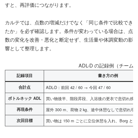
すと、再評価につながります。
カルテでは、点数の増減だけでなく「同じ条件で比較でき
たか」を必ず確認します。条件が変わっている場合は、点
数の変化を改善・悪化と断定せず、生活量や体調変動の影
響として整理します。
ADL-D の記録例（チーム
記録項目
書き方の例
合計点
ADL-D：前回 42 / 60 → 今回 47 / 60
ボトルネック ADL
買い物後半、階段昇段、入浴後の更衣で息切れ残
再現条件
屋外 300 m、荷物 2 kg、途中休憩なしで息切れ増
次回目標
買い物は 150 m ごとに立位休憩を入れ、Borg 