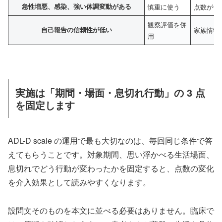
急性増悪、感染、強い体調変動がある
慎重に使う
点数が一
観察評価を併
自己報告の信頼性が低い
家族情報
用
実施は「期間・場面・息切れ行動」の 3 点
を固定します
ADL-D scale の運用で最も大切なのは、毎回同じ条件で答
えてもらうことです。対象期間、思い浮かべる生活場面、
息切れでどう行動が変わったかを固定すると、点数の変化
を介入効果として読みやすくなります。
設問文そのものを本文に並べる必要はありません。臨床で