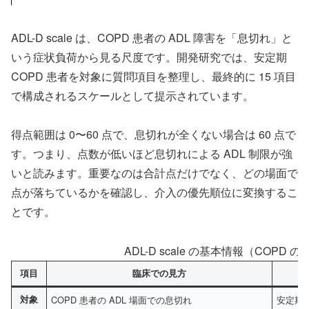
ADL-D scale は、COPD 患者の ADL 障害を「息切れ」と
いう症状負荷から見る尺度です。開発研究では、安定期
COPD 患者を対象に質問項目を整理し、最終的に 15 項目
で構成されるスケールとして提示されています。
得点範囲は 0〜60 点で、息切れが全くない場合は 60 点で
す。つまり、点数が低いほど息切れによる ADL 制限が強
いと読みます。重要なのは合計点だけでなく、どの場面で
点が落ちているかを確認し、介入の優先順位に変換するこ
とです。
ADL-D scale の基本情報（COPD 
項目
臨床での見方
対象
COPD 患者の ADL 場面での息切れ
安定期