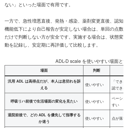
ない」といった場面で有用です。
一方で、急性増悪直後、発熱・感染、薬剤変更直後、認知
機能低下により自己報告が安定しない場合は、単回の点数
だけで判断しない方が安全です。実施する場合は、状態変
動を記録し、安定期に再評価して比較します。
ADL-D scale を使いやすい場面
場面
判断
汎用 ADL は高得点だが、本人は息切れを訴
「できる
使いやすい
える
認できる
ペーシン
呼吸リハ前後で生活場面の変化を見たい
使いやすい
すい
退院前後で、どの ADL を優先して指導する
使いやすい
点が落ち
か迷う