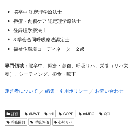
脳卒中 認定理学療法士
褥瘡・創傷ケア 認定理学療法士
登録理学療法士
3 学会合同呼吸療法認定士
福祉住環境コーディネーター 2 級
専門領域：
脳卒中、褥瘡・創傷、呼吸リハ、栄養（リハ栄
養）、シーティング、摂食・嚥下
運営者について
／
編集・引用ポリシー
／
お問い合わせ
評価
6MWT
adl
COPD
mMRC
QOL
呼吸困難
呼吸評価
心肺リハ