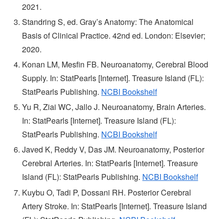
2021.
Standring S, ed. Gray’s Anatomy: The Anatomical
Basis of Clinical Practice. 42nd ed. London: Elsevier;
2020.
Konan LM, Mesfin FB. Neuroanatomy, Cerebral Blood
Supply. In: StatPearls [Internet]. Treasure Island (FL):
StatPearls Publishing.
NCBI Bookshelf
Yu R, Ziai WC, Jallo J. Neuroanatomy, Brain Arteries.
In: StatPearls [Internet]. Treasure Island (FL):
StatPearls Publishing.
NCBI Bookshelf
Javed K, Reddy V, Das JM. Neuroanatomy, Posterior
Cerebral Arteries. In: StatPearls [Internet]. Treasure
Island (FL): StatPearls Publishing.
NCBI Bookshelf
Kuybu O, Tadi P, Dossani RH. Posterior Cerebral
Artery Stroke. In: StatPearls [Internet]. Treasure Island