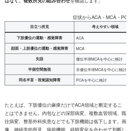
はなく、複数所見の組み合わせ
を確認します。
症状からACA・MCA・PC
目立つ所見
考えやすい領域
下肢優位の運動・感覚障害
ACA
顔面・上肢優位の運動・感覚障害
MCA
失語
優位半球MCAを中心に検討
半側空間無視
非優位半球MCAを中心に検討
同名半盲・視覚認知障害
PCAを中心に検討
たとえば、下肢優位の麻痺だけでACA領域と断定するこ
とはできません。内包などの深部病変、複数血管領域、既
往病変、整形外科疾患などでも下肢機能は低下します。画
像、神経学的所見、病前機能、経時変化を合わせて判断し