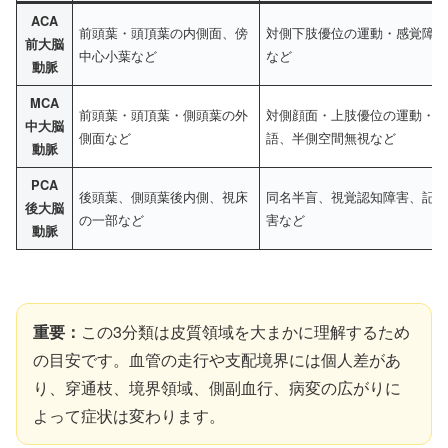
ACA
前頭葉・頭頂葉の内側面、傍
対側下肢優位の運動・感覚障
前大脳
中心小葉など
など
動脈
MCA
前頭葉・頭頂葉・側頭葉の外
対側顔面・上肢優位の運動・
中大脳
側面など
語、半側空間無視など
動脈
PCA
後頭葉、側頭葉後内側、視床
同名半盲、視覚認知障害、記
後大脳
の一部など
害など
動脈
重要：
この3分類は皮質領域を大まかに理解するため
の目安です。血管の走行や支配境界には個人差があ
り、穿通枝、境界領域、側副血行、病変の広がりに
よって症状は変わります。