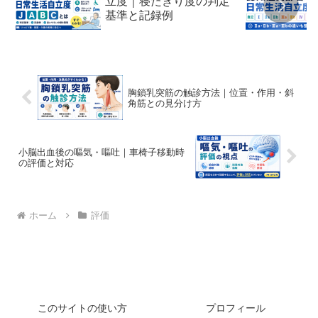
立度｜寝たきり度の判定
基準と記録例
胸鎖乳突筋の触診方法｜位置・作用・斜
角筋との見分け方
小脳出血後の嘔気・嘔吐｜車椅子移動時
の評価と対応
ホーム
評価
このサイトの使い方
プロフィール