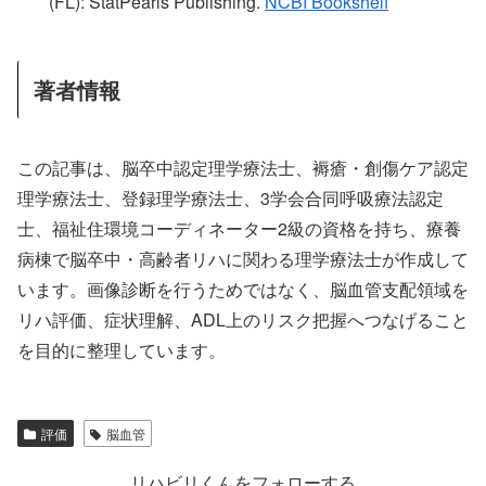
(FL): StatPearls Publishing.
NCBI Bookshelf
著者情報
この記事は、脳卒中認定理学療法士、褥瘡・創傷ケア認定
理学療法士、登録理学療法士、3学会合同呼吸療法認定
士、福祉住環境コーディネーター2級の資格を持ち、療養
病棟で脳卒中・高齢者リハに関わる理学療法士が作成して
います。画像診断を行うためではなく、脳血管支配領域を
リハ評価、症状理解、ADL上のリスク把握へつなげること
を目的に整理しています。
評価
脳血管
リハビリくんをフォローする