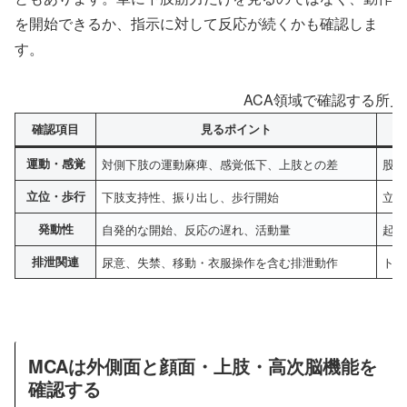
を開始できるか、指示に対して反応が続くかも確認しま
す。
ACA領域で確認する所見
確認項目
見るポイント
運動・感覚
対側下肢の運動麻痺、感覚低下、上肢との差
股・
立位・歩行
下肢支持性、振り出し、歩行開始
立位
発動性
自発的な開始、反応の遅れ、活動量
起き
排泄関連
尿意、失禁、移動・衣服操作を含む排泄動作
トイ
MCAは外側面と顔面・上肢・高次脳機能を
確認する