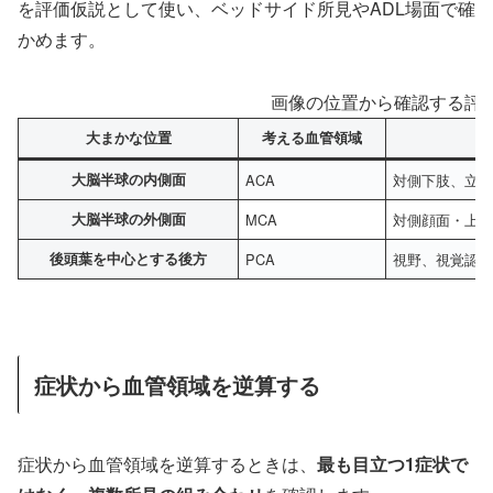
を評価仮説として使い、ベッドサイド所見やADL場面で確
かめます。
画像の位置から確認する評
大まかな位置
考える血管領域
大脳半球の内側面
ACA
対側下肢、立
大脳半球の外側面
MCA
対側顔面・上肢
後頭葉を中心とする後方
PCA
視野、視覚認
症状から血管領域を逆算する
症状から血管領域を逆算するときは、
最も目立つ1症状で