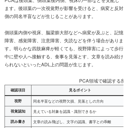
PCAは後頭葉、側頭葉後内側、視床の一部などを支配し
ます。後頭葉の一次視覚野が影響を受けると、病変と反対
側の同名半盲などが生じることがあります。
側頭葉内側や視床、脳梁膨大部などへ病変が及ぶと、記憶
障害、感覚障害、注意障害、失読などを伴う場合がありま
す。明らかな四肢麻痺が軽くても、視野障害によって歩行
中に壁や人へ接触する、食事を見落とす、文章を読み続け
られないといったADL上の問題が生じます。
PCA領域で確認する所
確認項目
見るポイント
視野
同名半盲などの視野欠損、見落としの方向
視覚認知
見えている対象を認識・識別できるか
読み書き
文章の読み飛ばし、文字の認識、書字との乖離