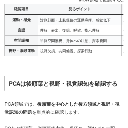
確認項目
見るポイント
運動・感覚
対側顔面・上肢優位の運動麻痺、感覚低下
上
言語
理解、表出、復唱、呼称、指示理解
会
空間認知
半側空間無視、身体への注意、探索範囲
食
視野・眼球運動
視野欠損、共同偏視、探索行動
対
PCAは後頭葉と視野・視覚認知を確認する
PCA領域では、
後頭葉を中心とした後方領域と視野・視
覚認知の問題
を重点的に確認します。