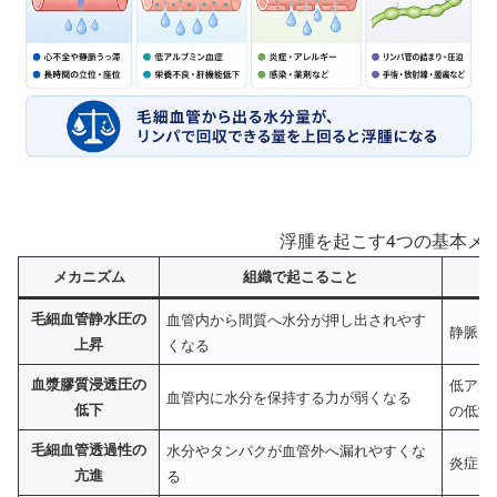
浮腫を起こす4つの基本メ
メカニズム
組織で起こること
毛細血管静水圧の
血管内から間質へ水分が押し出されやす
静脈う
上昇
くなる
血漿膠質浸透圧の
低アル
血管内に水分を保持する力が弱くなる
低下
の低栄
毛細血管透過性の
水分やタンパクが血管外へ漏れやすくな
炎症、
亢進
る