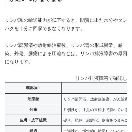
リンパ系の輸送能力が低下すると、間質に出た水分やタン
パクを十分に回収できなくなります。
リンパ節郭清や放射線治療後、リンパ管の形成異常、感
染、外傷、腫瘍による圧迫などは、リンパ排液障害の原因
になります。
リンパ排液障害で確認した
確認項目
見
治療歴
リンパ節郭清、放射線治療、がん治療
分布
片側性か、手足の末梢まで腫れている
皮膚・皮下組織
硬さ、肥厚、線維化、皮膚をつまみに
経過
一過性か、慢性的に増悪しているか