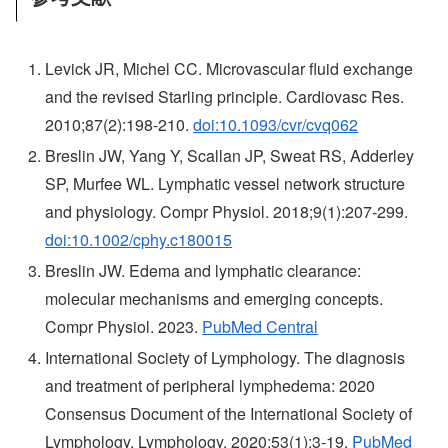
Levick JR, Michel CC. Microvascular fluid exchange
and the revised Starling principle. Cardiovasc Res.
2010;87(2):198-210.
doi:10.1093/cvr/cvq062
Breslin JW, Yang Y, Scallan JP, Sweat RS, Adderley
SP, Murfee WL. Lymphatic vessel network structure
and physiology. Compr Physiol. 2018;9(1):207-299.
doi:10.1002/cphy.c180015
Breslin JW. Edema and lymphatic clearance:
molecular mechanisms and emerging concepts.
Compr Physiol. 2023.
PubMed Central
International Society of Lymphology. The diagnosis
and treatment of peripheral lymphedema: 2020
Consensus Document of the International Society of
Lymphology. Lymphology. 2020;53(1):3-19.
PubMed