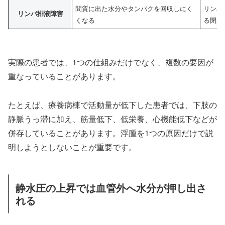
間質に出た水分やタンパクを回収しにく
リンパ
リンパ排液障害
くなる
る閉塞
実際の患者では、1つの仕組みだけでなく、複数の要因が
重なっていることがあります。
たとえば、療養病棟で活動量が低下した患者では、下肢の
静脈うっ滞に加え、筋量低下、低栄養、心機能低下などが
併存していることがあります。浮腫を1つの原因だけで説
明しようとしないことが重要です。
静水圧の上昇では血管外へ水分が押し出さ
れる