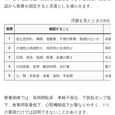
認から順番を固定すると見落としを減らせます。
浮腫を見たときの5分フ
順番
確認すること
1
急な息切れ、胸痛、低酸素、片側の疼痛・熱感がないか
赤旗
2
片側性か両側性か、局所性か全身性か
局所
3
圧痕、発赤、熱感、疼痛、皮膚の硬さ
水分
4
日内変動、姿勢、離床時間、歩行量
重力
5
心・腎・肝疾患、栄養、薬剤、手術歴
全身
療養病棟では、長時間臥床、車椅子座位、下肢筋ポンプ低
下、食事摂取量低下、心腎機能低下が重なりやすく、1つ
の要因だけでは説明できないことがあります。