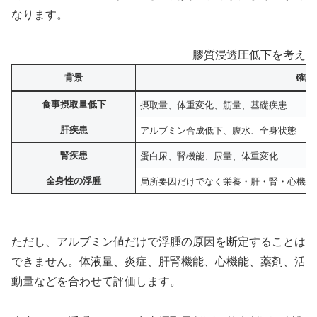
なります。
膠質浸透圧低下を考える
背景
確認
食事摂取量低下
摂取量、体重変化、筋量、基礎疾患
肝疾患
アルブミン合成低下、腹水、全身状態
腎疾患
蛋白尿、腎機能、尿量、体重変化
全身性の浮腫
局所要因だけでなく栄養・肝・腎・心機能
ただし、アルブミン値だけで浮腫の原因を断定することは
できません。体液量、炎症、肝腎機能、心機能、薬剤、活
動量などを合わせて評価します。