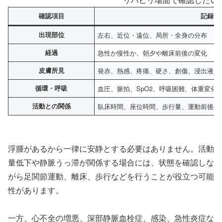
確認項目
記録・
出現部位
左右、近位・遠位、局所・全身の分布
経過
急性か慢性か、朝夕や離床前後の変化
皮膚所見
発赤、熱感、疼痛、硬さ、創傷、浸出液
循環・呼吸
血圧、脈拍、SpO2、呼吸困難、体重変化
活動との関係
臥床時間、座位時間、歩行量、運動前後の
浮腫があるから一律に安静とする必要はありません。活動
量低下や静脈うっ滞が関係する場合には、状態を確認しな
がら足関節運動、離床、歩行などを行うことが役立つ可能
性があります。
一方、心不全の増悪、深部静脈血栓症、感染、急性炎症な