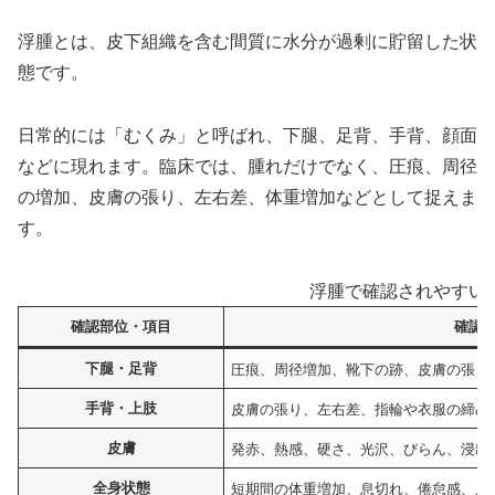
浮腫とは、皮下組織を含む間質に水分が過剰に貯留した状
態です。
日常的には「むくみ」と呼ばれ、下腿、足背、手背、顔面
などに現れます。臨床では、腫れだけでなく、圧痕、周径
の増加、皮膚の張り、左右差、体重増加などとして捉えま
す。
浮腫で確認されやすい
確認部位・項目
確認
下腿・足背
圧痕、周径増加、靴下の跡、皮膚の張り
手背・上肢
皮膚の張り、左右差、指輪や衣服の締め
皮膚
発赤、熱感、硬さ、光沢、びらん、浸出
全身状態
短期間の体重増加、息切れ、倦怠感、尿