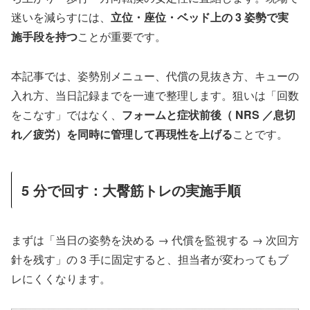
迷いを減らすには、
立位・座位・ベッド上の 3 姿勢で実
施手段を持つ
ことが重要です。
本記事では、姿勢別メニュー、代償の見抜き方、キューの
入れ方、当日記録までを一連で整理します。狙いは「回数
をこなす」ではなく、
フォームと症状前後（ NRS ／息切
れ／疲労）を同時に管理して再現性を上げる
ことです。
5 分で回す：大臀筋トレの実施手順
まずは「当日の姿勢を決める → 代償を監視する → 次回方
針を残す」の 3 手に固定すると、担当者が変わってもブ
レにくくなります。