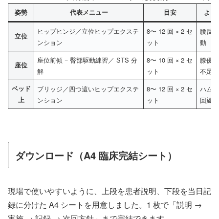
姿勢
代表メニュー
目安
よく
ヒップヒンジ／立位ヒップエクステ
8〜 12 回 × 2 セ
腰反
立位
ンション
ット
動
座位前傾 − 臀部駆動練習／ STS 分
8〜 10 回 × 2 セ
膝優
座位
解
ット
不足
ベッド
ブリッジ／四つ這いヒップエクステ
8〜 12 回 × 2 セ
ハム
上
ンション
ット
回旋
ダウンロード（A4 臨床完結シート）
現場で使いやすいように、上段を患者説明、下段を当日記
録に分けた A4 シートを用意しました。1 枚で「説明 →
実施 → 記録 → 次回方針」まで完結できます。