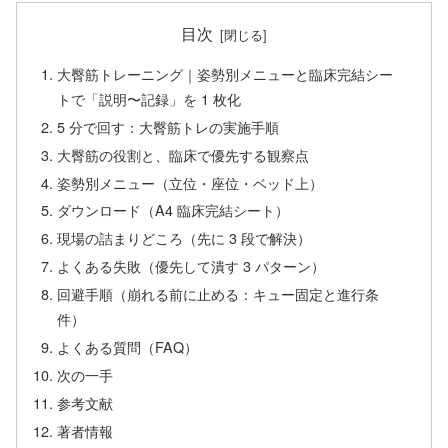
目次
大臀筋トレーニング｜姿勢別メニューと臨床完結シー
トで「説明〜記録」を 1 枚化
5 分で回す：大臀筋トレの実施手順
大臀筋の役割と、臨床で優先する観察点
姿勢別メニュー（立位・座位・ベッド上）
ダウンロード（A4 臨床完結シート）
現場の詰まりどころ（先に 3 段で解決）
よくある失敗（優先して潰す 3 パターン）
回避手順（崩れる前に止める：キュー固定と進行条
件）
よくある質問（FAQ）
次の一手
参考文献
著者情報