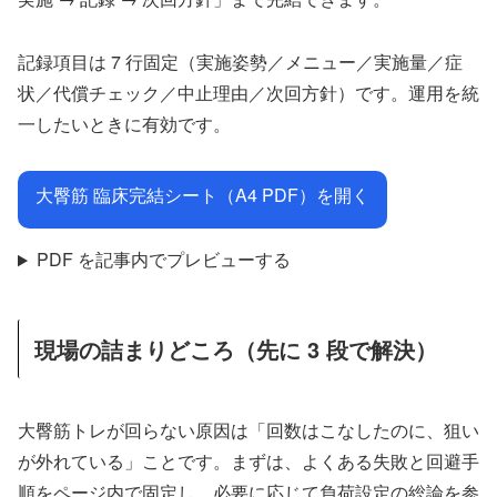
記録項目は 7 行固定（実施姿勢／メニュー／実施量／症
状／代償チェック／中止理由／次回方針）です。運用を統
一したいときに有効です。
大臀筋 臨床完結シート（A4 PDF）を開く
PDF を記事内でプレビューする
現場の詰まりどころ（先に 3 段で解決）
大臀筋トレが回らない原因は「回数はこなしたのに、狙い
が外れている」ことです。まずは、よくある失敗と回避手
順をページ内で固定し、必要に応じて負荷設定の総論を参