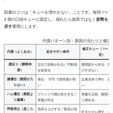
回避のコツは「キューを増やさない」ことです。毎回 1〜
2 個の口頭キューに固定し、崩れたら負荷ではなく
姿勢を
戻す
運用にします。
代償パターン別：原因の当たりと修正
修正キュー（ 1〜 2
代償（よくある）
起きやすい条件
定）
腰反り（腰椎伸
立位で反動が出る／可動域
股関節から折る、肋
展）
を欲張る
げすぎない
膝優位（殿部が入
座位・ STS で踵荷重が弱
足裏全体で押す、鼻
らない）
い
へ
ハム優位（殿筋よ
ブリッジで踵が近すぎる／
骨盤を正面、殿部を
り腿裏）
骨盤が回る
く締める
呼吸停止（息こら
負荷を上げすぎ／緊張が強
吐きながら押す、力は 