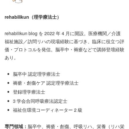
rehabilikun（理学療法士）
rehabilikun blog を 2022 年 4 月に開設。医療機関／介護
福祉施設／訪問リハの現場経験に基づき、臨床に役立つ評
価・プロトコルを発信。脳卒中・褥瘡などで講師登壇経験
あり。
脳卒中 認定理学療法士
褥瘡・創傷ケア 認定理学療法士
登録理学療法士
3 学会合同呼吸療法認定士
福祉住環境コーディネーター 2 級
専門領域：
脳卒中、褥瘡・創傷、呼吸リハ、栄養（リハ栄