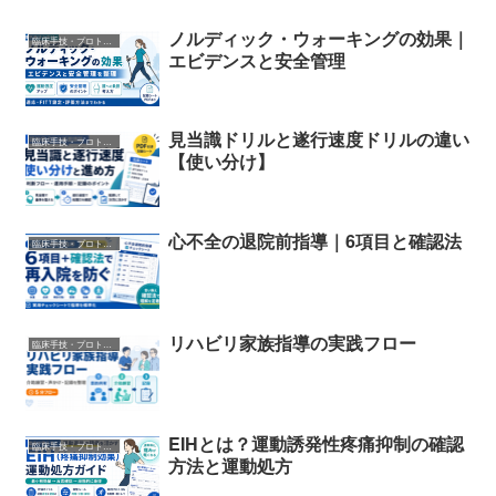
ノルディック・ウォーキングの効果｜
臨床手技・プロトコル
エビデンスと安全管理
見当識ドリルと遂行速度ドリルの違い
臨床手技・プロトコル
【使い分け】
心不全の退院前指導｜6項目と確認法
臨床手技・プロトコル
リハビリ家族指導の実践フロー
臨床手技・プロトコル
EIHとは？運動誘発性疼痛抑制の確認
臨床手技・プロトコル
方法と運動処方