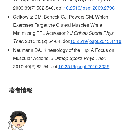
2009;39(7):532-540. doi:
10.2519/jospt.2009.2796
Selkowitz DM, Beneck GJ, Powers CM. Which
Exercises Target the Gluteal Muscles While
Minimizing TFL Activation?
J Orthop Sports Phys
Ther
. 2013;43(2):54-64. doi:
10.2519/jospt.2013.4116
Neumann DA. Kinesiology of the Hip: A Focus on
Muscular Actions.
J Orthop Sports Phys Ther
.
2010;40(2):82-94. doi:
10.2519/jospt.2010.3025
著者情報