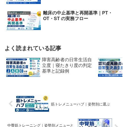
離床の中止基準と再開基準｜PT・
臨床手技・プロトコル
OT・ST の実務フロー
よく読まれている記事
障害高齢者の日常生活自
立度｜寝たきり度の判定
基準と記録例
筋トレメニューハブ｜姿勢別に選ぶ
中臀筋トレーニング｜姿勢別メニューと