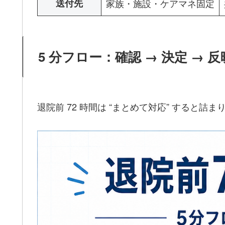
送付先
家族・施設・ケアマネ固定
5 分フロー：確認 → 決定 → 
退院前 72 時間は “まとめて対応” する