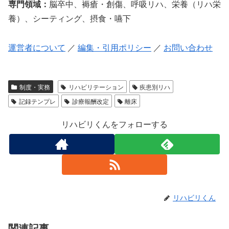
専門領域：
脳卒中、褥瘡・創傷、呼吸リハ、栄養（リハ栄
養）、シーティング、摂食・嚥下
運営者について
／
編集・引用ポリシー
／
お問い合わせ
制度・実務
リハビリテーション
疾患別リハ
記録テンプレ
診療報酬改定
離床
リハビリくんをフォローする
リハビリくん
関連記事