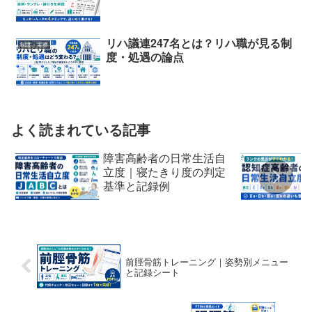
リハ議連247名とは？リハ職が見る制
制度・実務
度・処遇の論点
よく読まれている記事
障害高齢者の日常生活自
立度｜寝たきり度の判定
基準と記録例
前脛骨筋トレーニング｜姿勢別メニュー
と記録シート