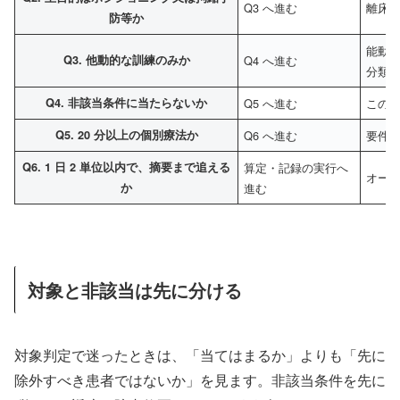
Q3 へ進む
離床
防等か
能動
Q3. 他動的な訓練のみか
Q4 へ進む
分類
Q4. 非該当条件に当たらないか
Q5 へ進む
この
Q5. 20 分以上の個別療法か
Q6 へ進む
要件
Q6. 1 日 2 単位以内で、摘要まで追える
算定・記録の実行へ
オー
か
進む
対象と非該当は先に分ける
対象判定で迷ったときは、「当てはまるか」よりも「先に
除外すべき患者ではないか」を見ます。非該当条件を先に