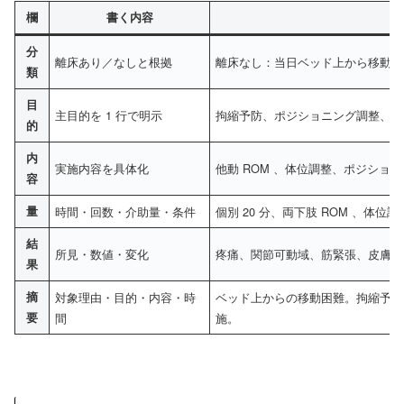
欄
書く内容
分
離床あり／なしと根拠
離床なし：当日ベッド上から移動せ
類
目
主目的を 1 行で明示
拘縮予防、ポジショニング調整、褥
的
内
実施内容を具体化
他動 ROM 、体位調整、ポジショ
容
量
時間・回数・介助量・条件
個別 20 分、両下肢 ROM 、体
結
所見・数値・変化
疼痛、関節可動域、筋緊張、皮膚状
果
摘
対象理由・目的・内容・時
ベッド上からの移動困難。拘縮予防目
要
間
施。