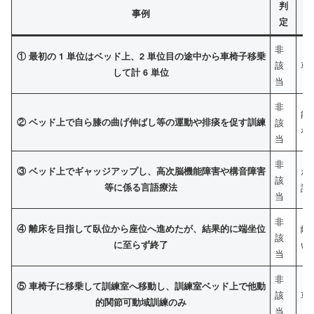
判
事例
定
非
① 最初の 1 単位はベッド上、2 単位目の途中から車椅子移乗
該
車
して計 6 単位
当
非
能
② ベッド上で自ら膝の曲げ伸ばし等の運動や排痰を促す訓練
該
な
当
非
③ ベッド上でギャッジアップし、高次脳機能障害や構音障害
ポ
該
等に係る言語療法
訓
当
非
④ 離床を目指して臥位から座位へ進めたが、結果的に端坐位
離
該
に至らず終了
い
当
非
⑤ 車椅子に移乗して訓練室へ移動し、訓練室ベッド上で他動
該
車
的関節可動域訓練のみ
当