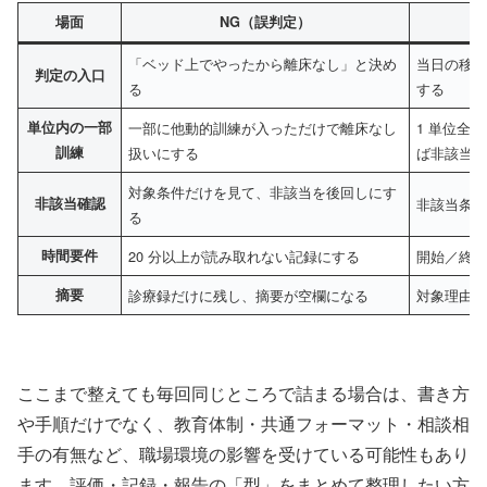
場面
NG（誤判定）
「ベッド上でやったから離床なし」と決め
当日の移動
判定の入口
る
する
単位内の一部
一部に他動的訓練が入っただけで離床なし
1 単位全
訓練
扱いにする
ば非該当
対象条件だけを見て、非該当を後回しにす
非該当確認
非該当条
る
時間要件
20 分以上が読み取れない記録にする
開始／終
摘要
診療録だけに残し、摘要が空欄になる
対象理由
ここまで整えても毎回同じところで詰まる場合は、書き方
や手順だけでなく、教育体制・共通フォーマット・相談相
手の有無など、職場環境の影響を受けている可能性もあり
ます。評価・記録・報告の「型」をまとめて整理したい方