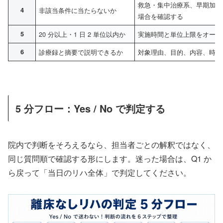
救急・集中治療系、早期加算
4
非該当条件に当たらないか
場合を確認する
5
20 分以上・1 日 2 単位以内か
実施時間と単位上限をオーダ
6
診療録と摘要で説明できるか
対象理由、目的、内容、時間
5 分フロー：Yes / No で判定する
院内で判断をそろえるなら、担当者ごとの解釈ではなく、
同じ質問順で確認する形にします。迷った場合は、Q1 か
ら戻って「当日のリハ全体」で判定してください。