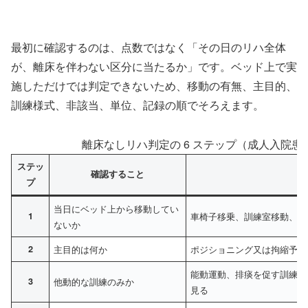
最初に確認するのは、点数ではなく「その日のリハ全体
が、離床を伴わない区分に当たるか」です。ベッド上で実
施しただけでは判定できないため、移動の有無、主目的、
訓練様式、非該当、単位、記録の順でそろえます。
離床なしリハ判定の 6 ステップ（成人入院患者
ステッ
確認すること
プ
当日にベッド上から移動してい
1
車椅子移乗、訓練室移動、端
ないか
2
主目的は何か
ポジショニング又は拘縮予防
能動運動、排痰を促す訓練、
3
他動的な訓練のみか
見る