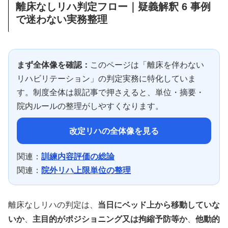
離床なしリハ判定フロー｜疑義解釈 6 事例
で迷わない実務整理
まず全体像を確認：
このページは「離床を伴わない
リハビリテーション」の判定実務に特化していま
す。制度全体は親記事で押さえると、単位・摘要・
院内ルールの整理がしやすくなります。
改定リハの全体像を見る
関連：
訓練内容評価の総論
関連：
院外リハ上限単位の整理
離床なしリハの判定は、
当日にベッド上から移動していな
いか
、
主目的がポジショニング又は拘縮予防等か
、
他動的