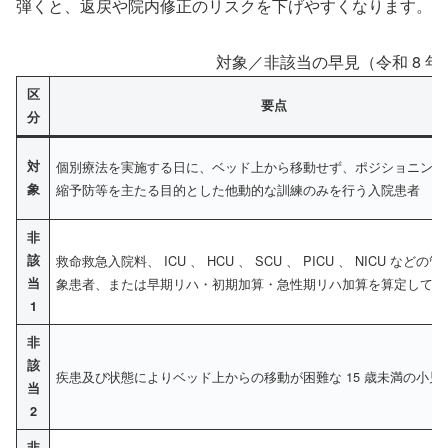
弾くと、返戻や院内修正のリスクを下げやすくなります。
対象／非該当の早見（令和 8 
区
要点
分
対
個別療法を実施する日に、ベッド上から移動せず、ポジショニング
象
縮予防等を主たる目的とした他動的な訓練のみを行う入院患者
非
該
救命救急入院料、 ICU 、 HCU 、 SCU 、 PICU 、 NICU などの
当
象患者、または早期リハ・初期加算・急性期リハ加算を算定してい
1
非
該
疾患及び状態によりベッド上からの移動が困難な 15 歳未満の小児
当
2
非