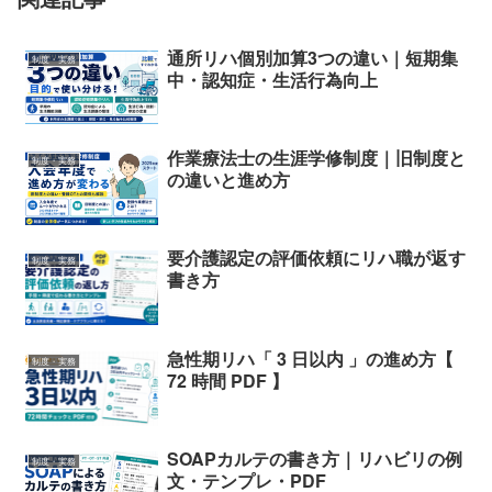
通所リハ個別加算3つの違い｜短期集
制度・実務
中・認知症・生活行為向上
作業療法士の生涯学修制度｜旧制度と
制度・実務
の違いと進め方
要介護認定の評価依頼にリハ職が返す
制度・実務
書き方
急性期リハ「 3 日以内 」の進め方【
制度・実務
72 時間 PDF 】
SOAPカルテの書き方｜リハビリの例
制度・実務
文・テンプレ・PDF