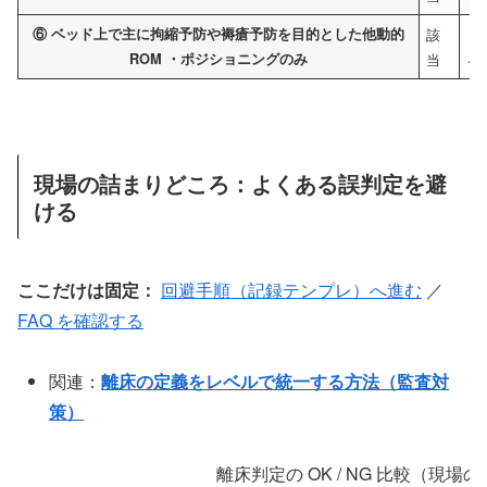
⑥ ベッド上で主に拘縮予防や褥瘡予防を目的とした他動的
該
「
ROM ・ポジショニングのみ
当
る
現場の詰まりどころ：よくある誤判定を避
ける
ここだけは固定：
回避手順（記録テンプレ）へ進む
／
FAQ を確認する
関連：
離床の定義をレベルで統一する方法（監査対
策）
離床判定の OK / NG 比較（現