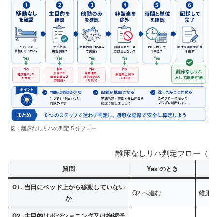
図：離床なしリハの判定 5 分フロー
離床なしリハ判定フロー（ Yes 
質問
Yes のとき
Q1. 当日にベッド上から移動していない
Q2 へ進む
離床
か
Q2. 主目的はポジショニング又は拘縮予