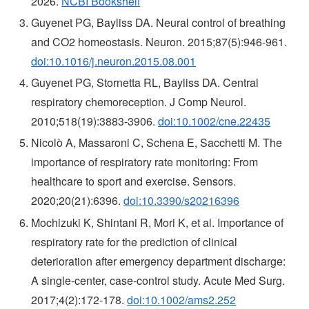
2026.
NCBI Bookshelf
Guyenet PG, Bayliss DA. Neural control of breathing
and CO2 homeostasis. Neuron. 2015;87(5):946-961.
doi:10.1016/j.neuron.2015.08.001
Guyenet PG, Stornetta RL, Bayliss DA. Central
respiratory chemoreception. J Comp Neurol.
2010;518(19):3883-3906.
doi:10.1002/cne.22435
Nicolò A, Massaroni C, Schena E, Sacchetti M. The
importance of respiratory rate monitoring: From
healthcare to sport and exercise. Sensors.
2020;20(21):6396.
doi:10.3390/s20216396
Mochizuki K, Shintani R, Mori K, et al. Importance of
respiratory rate for the prediction of clinical
deterioration after emergency department discharge:
A single-center, case-control study. Acute Med Surg.
2017;4(2):172-178.
doi:10.1002/ams2.252