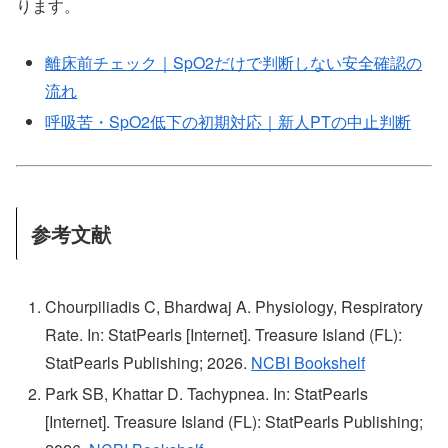
ります。
離床前チェック｜SpO2だけで判断しない安全確認の
流れ
呼吸苦・SpO2低下の初期対応｜新人PTの中止判断
参考文献
Chourpiliadis C, Bhardwaj A. Physiology, Respiratory
Rate. In: StatPearls [Internet]. Treasure Island (FL):
StatPearls Publishing; 2026.
NCBI Bookshelf
Park SB, Khattar D. Tachypnea. In: StatPearls
[Internet]. Treasure Island (FL): StatPearls Publishing;