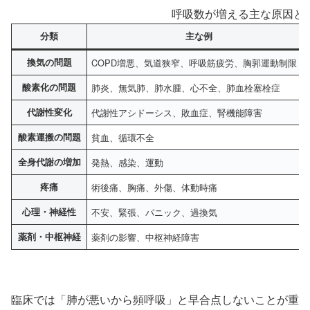
呼吸数が増える主な原因と
分類
主な例
換気の問題
COPD増悪、気道狭窄、呼吸筋疲労、胸郭運動制限
酸素化の問題
肺炎、無気肺、肺水腫、心不全、肺血栓塞栓症
代謝性変化
代謝性アシドーシス、敗血症、腎機能障害
酸素運搬の問題
貧血、循環不全
全身代謝の増加
発熱、感染、運動
疼痛
術後痛、胸痛、外傷、体動時痛
心理・神経性
不安、緊張、パニック、過換気
薬剤・中枢神経
薬剤の影響、中枢神経障害
臨床では「肺が悪いから頻呼吸」と早合点しないことが重