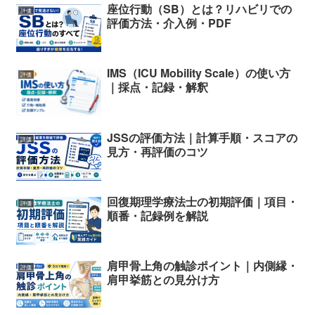
座位行動（SB）とは？リハビリでの
評価
評価方法・介入例・PDF
IMS（ICU Mobility Scale）の使い方
評価
｜採点・記録・解釈
JSSの評価方法｜計算手順・スコアの
評価
見方・再評価のコツ
回復期理学療法士の初期評価｜項目・
評価
順番・記録例を解説
肩甲骨上角の触診ポイント｜内側縁・
評価
肩甲挙筋との見分け方