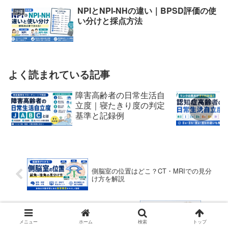
NPIとNPI-NHの違い｜BPSD評価の使
評価
い分けと採点方法
よく読まれている記事
障害高齢者の日常生活自
立度｜寝たきり度の判定
基準と記録例
側脳室の位置はどこ？CT・MRIでの見分
け方を解説
剣状突起の触診方法｜位置の見つけ方と
押さない注意点
メニュー
ホーム
検索
トップ