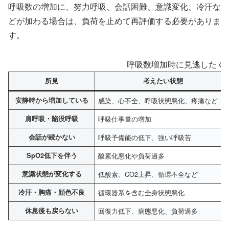
呼吸数の増加に、努力呼吸、会話困難、意識変化、冷汗な
どが加わる場合は、負荷を止めて再評価する必要がありま
す。
呼吸数増加時に見逃したく
所見
考えたい状態
安静時から増加している
感染、心不全、呼吸状態悪化、疼痛など
肩呼吸・陥没呼吸
呼吸仕事量の増加
会話が続かない
呼吸予備能の低下、強い呼吸苦
SpO2低下を伴う
酸素化悪化や負荷過多
意識状態が変化する
低酸素、CO2上昇、循環不全など
冷汗・胸痛・顔色不良
循環器系を含む全身状態悪化
休息後も戻らない
回復力低下、病態悪化、負荷過多