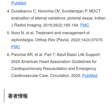
PubMed
Duraikannu C, Noronha OV, Sundarrajan P. MDCT
evaluation of sternal variations: pictorial essay. Indian
J Radiol Imaging. 2016;26(2):185-194.
PMC
Noor N, et al. Treatment and management of
xiphoidalgia. Orthop Rev (Pavia). 2022;14(3):37070.
PMC
Panchal AR, et al. Part 7: Adult Basic Life Support:
2025 American Heart Association Guidelines for
Cardiopulmonary Resuscitation and Emergency
Cardiovascular Care. Circulation. 2025.
PubMed
著者情報