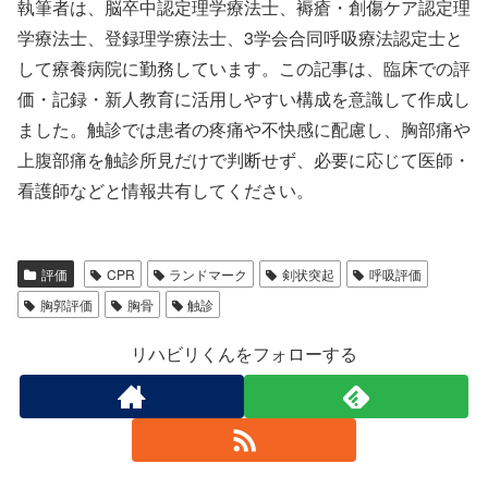
執筆者は、脳卒中認定理学療法士、褥瘡・創傷ケア認定理
学療法士、登録理学療法士、3学会合同呼吸療法認定士と
して療養病院に勤務しています。この記事は、臨床での評
価・記録・新人教育に活用しやすい構成を意識して作成し
ました。触診では患者の疼痛や不快感に配慮し、胸部痛や
上腹部痛を触診所見だけで判断せず、必要に応じて医師・
看護師などと情報共有してください。
評価
CPR
ランドマーク
剣状突起
呼吸評価
胸郭評価
胸骨
触診
リハビリくんをフォローする