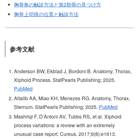
胸骨角の触診方法と第2肋骨の見つけ方
胸骨上切痕の位置と触診方法
参考文献
Anderson BW, Ekblad J, Bordoni B. Anatomy, Thorax,
Xiphoid Process. StatPearls Publishing; 2025.
PubMed
Altalib AA, Miao KH, Menezes RG. Anatomy, Thorax,
Sternum. StatPearls Publishing; 2025.
PubMed
Mashriqi F, D’Antoni AV, Tubbs RS, et al. Xiphoid
process variations: a review with an extremely
unusual case report. Cureus. 2017;9(8):e1613.