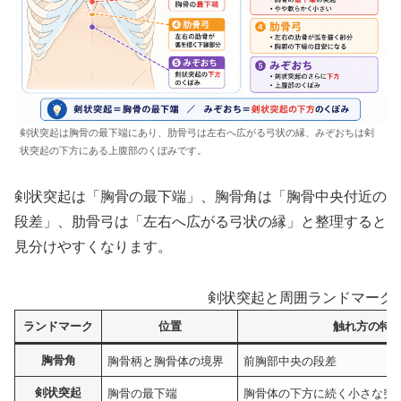
剣状突起は胸骨の最下端にあり、肋骨弓は左右へ広がる弓状の縁、みぞおちは剣
状突起の下方にある上腹部のくぼみです。
剣状突起は「胸骨の最下端」、胸骨角は「胸骨中央付近の
段差」、肋骨弓は「左右へ広がる弓状の縁」と整理すると
見分けやすくなります。
剣状突起と周囲ランドマーク
ランドマーク
位置
触れ方の特
胸骨角
胸骨柄と胸骨体の境界
前胸部中央の段差
剣状突起
胸骨の最下端
胸骨体の下方に続く小さな突