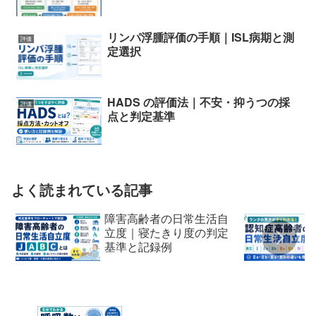
リンパ浮腫評価の手順｜ISL病期と測
評価
定選択
HADS の評価法｜不安・抑うつの採
評価
点と判定基準
よく読まれている記事
障害高齢者の日常生活自
立度｜寝たきり度の判定
基準と記録例