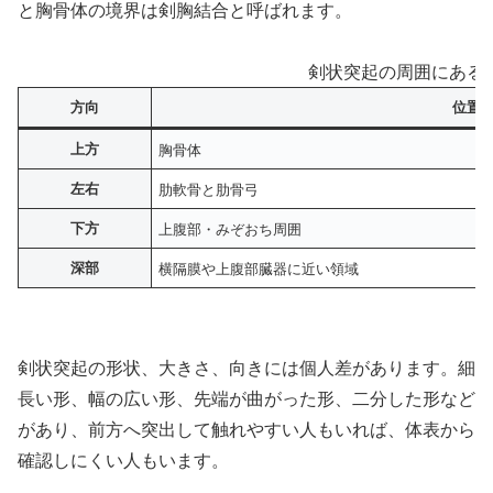
と胸骨体の境界は剣胸結合と呼ばれます。
剣状突起の周囲にある
方向
位置
上方
胸骨体
左右
肋軟骨と肋骨弓
下方
上腹部・みぞおち周囲
深部
横隔膜や上腹部臓器に近い領域
剣状突起の形状、大きさ、向きには個人差があります。細
長い形、幅の広い形、先端が曲がった形、二分した形など
があり、前方へ突出して触れやすい人もいれば、体表から
確認しにくい人もいます。