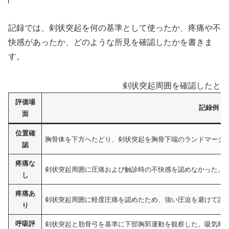
記録では、剣状突起を何の基準として使ったか、疼痛や不
快感があったか、どのような所見を確認したかを書きま
す。
剣状突起周囲を確認したとき
評価場
記録例
面
位置確
胸骨体を下方へたどり、剣状突起を胸骨下端のランドマーク
認
疼痛な
剣状突起周囲に圧痛および触診時の不快感を認めなかった。
し
疼痛あ
剣状突起周囲に軽度圧痛を認めたため、強い圧迫を避けて評
り
呼吸評
剣状突起と肋骨弓を基準に下部胸郭運動を観察した。吸気時