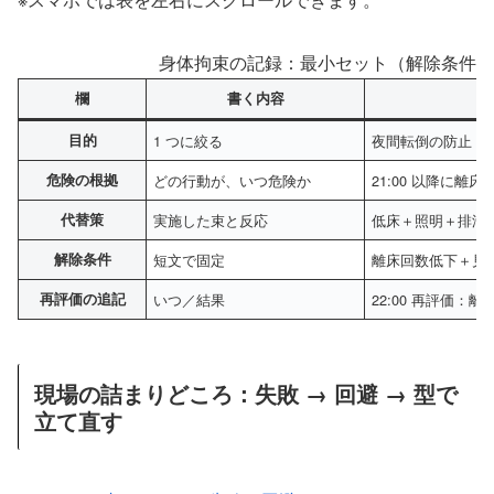
身体拘束の記録：最小セット（解除条件と
欄
書く内容
目的
1 つに絞る
夜間転倒の防止
危険の根拠
どの行動が、いつ危険か
21:00 以降に
代替策
実施した束と反応
低床＋照明＋排泄誘
解除条件
短文で固定
離床回数低下＋見守
再評価の追記
いつ／結果
22:00 再評価：離
現場の詰まりどころ：失敗 → 回避 → 型で
立て直す