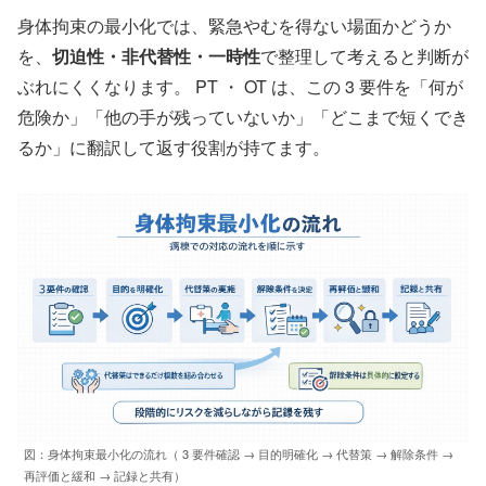
身体拘束の最小化では、緊急やむを得ない場面かどうか
を、
切迫性・非代替性・一時性
で整理して考えると判断が
ぶれにくくなります。 PT ・ OT は、この 3 要件を「何が
危険か」「他の手が残っていないか」「どこまで短くでき
るか」に翻訳して返す役割が持てます。
図：身体拘束最小化の流れ（ 3 要件確認 → 目的明確化 → 代替策 → 解除条件 →
再評価と緩和 → 記録と共有）