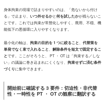
身体拘束の現場で詰まりやすいのは、「危ないから付け
る」で止まり、
いつ外せるか
と
何を試したか
が残らないこ
とです。これでは拘束が常態化しやすく、廃用、不穏、機
能低下の悪循環に入りやすくなります。
最小化の軸は、
拘束の目的を 1 つに絞ること
、
代替策を
単発でなく束で入れること
、
解除条件を短文で固定するこ
と
です。ここがそろうと、 PT ・ OT は「拘束する／しな
い」の議論に巻き込まれにくくなり、
拘束せずに済む条件
づくり
に集中できます。
開始前に確認する 3 要件：切迫性・非代替
性・一時性を PT ・ OT の観察に翻訳する