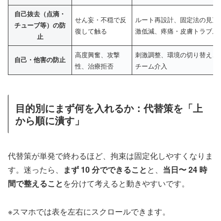
自己抜去（点滴・
せん妄・不穏で反
ルート再設計、固定法の見直
チューブ等）の防
復して触る
激低減、疼痛・皮膚トラブル
止
高度興奮、攻撃
刺激調整、環境の切り替え、
自己・他害の防止
性、治療拒否
チーム介入
目的別にまず何を入れるか：代替策を「上
から順に潰す」
代替策が単発で終わるほど、拘束は固定化しやすくなりま
す。迷ったら、
まず 10 分でできること
と、
当日〜 24 時
間で整えること
を分けて考えると動きやすいです。
※スマホでは表を左右にスクロールできます。