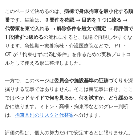
このページで決めるのは、
病棟で身体拘束を最小化する順
番
です。結論は、
3 要件を確認 → 目的を 1 つに絞る →
代替策を束で入れる → 解除条件を短文で固定 → 再評価で
1 段階ずつ緩める
の流れにすると、現場で再現しやすくな
ります。急性期〜療養病棟・介護医療院などで、 PT ・
OT が「拘束せずに済む条件」を作るための実務プロトコ
ルとして使える形に整理しました。
一方で、このページは
委員会や施設基準の証跡づくり
を深
掘りする記事ではありません。そこは親記事に任せ、ここ
では
ベッドサイドで何を見るか、何を試すか、どう緩める
か
に絞ります。ミトン・高柵・拘束帯などのグレー判断
は、
拘束具別のリスクと代替案
へ分けます。
評価の型は、個人の努力だけで安定するとは限りません。