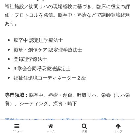
福祉施設／訪問リハの現場経験に基づき、臨床に役立つ評
価・プロトコルを発信。脳卒中・褥瘡などで講師登壇経験
あり。
脳卒中 認定理学療法士
褥瘡・創傷ケア 認定理学療法士
登録理学療法士
3 学会合同呼吸療法認定士
福祉住環境コーディネーター 2 級
専門領域：
脳卒中、褥瘡・創傷、呼吸リハ、栄養（リハ栄
養）、シーティング、摂食・嚥下
運営者について
／
編集・引用ポリシー
／
お問い合わせ
メニュー
ホーム
検索
トップ