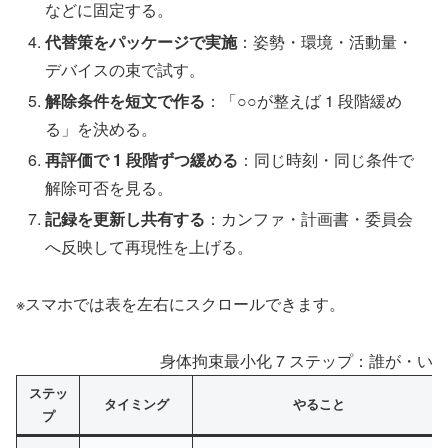
などに固定する。
代替策をパッケージで実施
：姿勢・環境・活動量・
デバイスの束で試す。
解除条件を短文で作る
：「○○が整えば 1 段階緩め
る」を決める。
再評価で 1 段階ずつ緩める
：同じ時刻・同じ条件で
解除可否を見る。
記録を更新し共有する
：カンファ・計画書・委員会
へ反映して再現性を上げる。
※スマホでは表を左右にスクロールできます。
身体拘束最小化 7 ステップ：誰が・い
ステッ
タイミング
やること
プ