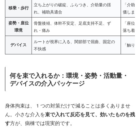
立ち上がりの破綻、ふらつき、介助量の揺
「介助量
移乗・歩行
れ、補助具適合
価します
姿勢・座位
骨盤後傾、体幹不安定、足底支持不足、ず
「座位が
環境
れ・痛み
落ち着き
ルートが視界に入る、関節部で屈曲、固定の
デバイス
「触りや
不快感
何を束で入れるか：環境・姿勢・活動量・
デバイスの介入パッケージ
身体拘束は、 1 つの対策だけで減ることは多くありませ
ん。小さな介入を
束で入れて反応を見て、効いたものを残
す
方が、病棟では現実的です。