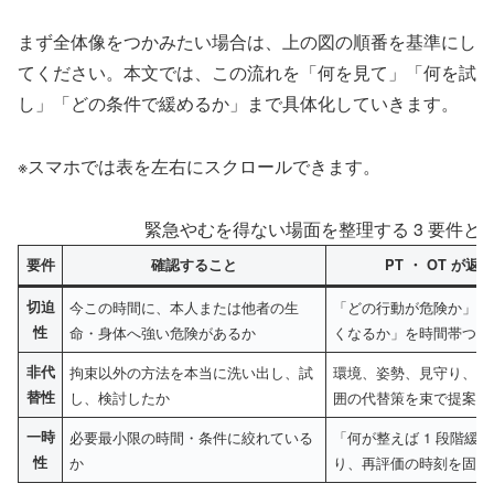
まず全体像をつかみたい場合は、上の図の順番を基準にし
てください。本文では、この流れを「何を見て」「何を試
し」「どの条件で緩めるか」まで具体化していきます。
※スマホでは表を左右にスクロールできます。
緊急やむを得ない場面を整理する 3 要件と P
要件
確認すること
PT ・ OT が
切迫
今この時間に、本人または他者の生
「どの行動が危険か」「
性
命・身体へ強い危険があるか
くなるか」を時間帯つき
非代
拘束以外の方法を本当に洗い出し、試
環境、姿勢、見守り、活
替性
し、検討したか
囲の代替策を束で提案す
一時
必要最小限の時間・条件に絞れている
「何が整えば 1 段階緩
性
か
り、再評価の時刻を固定