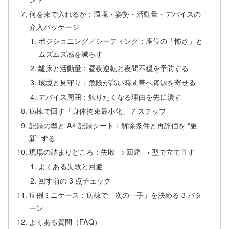
何を束で入れるか：環境・姿勢・活動量・デバイスの
介入パッケージ
ポジショニング／シーティング：座位の「怖さ」と
ムズムズ感を減らす
離床と活動量：昼夜逆転と夜間不穏を予防する
環境と見守り：危険が高い時間帯へ資源を寄せる
デバイス周囲：触りたくなる理由を先に潰す
病棟で回す「身体拘束最小化」 7 ステップ
記録の型と A4 記録シート：解除条件と再評価を “更
新” する
現場の詰まりどころ：失敗 → 回避 → 型で立て直す
よくある失敗と回避
回す前の 3 点チェック
症例ミニケース：病棟で「次の一手」を決める 3 パタ
ーン
よくある質問（FAQ）