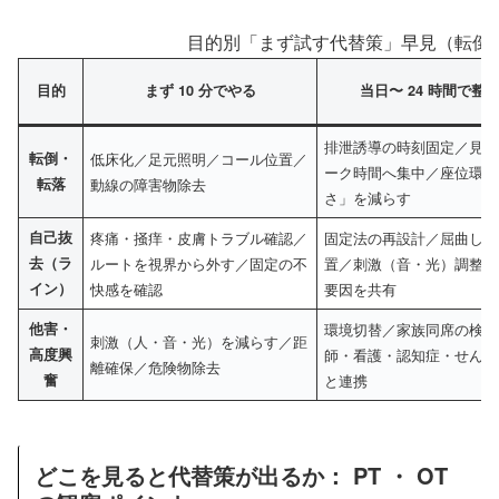
目的別「まず試す代替策」早見（転倒
目的
まず 10 分でやる
当日〜 24 時間で整
排泄誘導の時刻固定／見守
転倒・
低床化／足元照明／コール位置／
ーク時間へ集中／座位環境
転落
動線の障害物除去
さ」を減らす
自己抜
疼痛・掻痒・皮膚トラブル確認／
固定法の再設計／屈曲しに
去（ラ
ルートを視界から外す／固定の不
置／刺激（音・光）調整／
イン）
快感を確認
要因を共有
他害・
環境切替／家族同席の検討
刺激（人・音・光）を減らす／距
高度興
師・看護・認知症・せん妄
離確保／危険物除去
奮
と連携
どこを見ると代替策が出るか： PT ・ OT