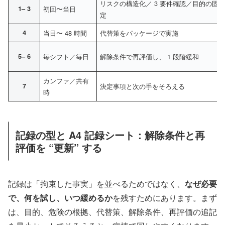
リスクの構造化／ 3 要件確認／目的の固
1– 3
初回〜当日
定
4
当日〜 48 時間
代替策をパッケージで実施
5– 6
毎シフト／毎日
解除条件で再評価し、 1 段階緩和
カンファ／共有
7
決定事項と次の手をそろえる
時
記録の型と A4 記録シート：解除条件と再
評価を “更新” する
記録は「拘束した事実」を並べるためではなく、
なぜ必要
で、何を試し、いつ緩めるか
を残すためにあります。まず
は、目的、危険の根拠、代替策、解除条件、再評価の追記