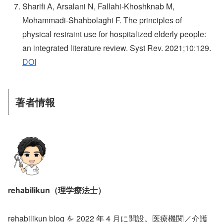
Sharifi A, Arsalani N, Fallahi-Khoshknab M,
Mohammadi-Shahbolaghi F. The principles of
physical restraint use for hospitalized elderly people:
an integrated literature review. Syst Rev. 2021;10:129.
DOI
著者情報
rehabilikun（理学療法士）
rehabilikun blog を 2022 年 4 月に開設。医療機関／介護