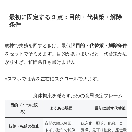
最初に固定する 3 点：目的・代替策・解除
条件
病棟で実務を回すときは、最低限
目的・代替策・解除条件
をセットでそろえます。目的があいまいだと、代替策が広
がりすぎ、解除条件も書けません。
※スマホでは表を左右にスクロールできます。
身体拘束を減らすための意思決定フレーム（目的
目的（ 1 つに絞
よくある場面
最初に試す代替策（
る）
夜間の離床頻回、
低床化、照明、動線、コール
転倒・転落の防止
トイレ動作で転倒
誘導、見守り強化、座位環境