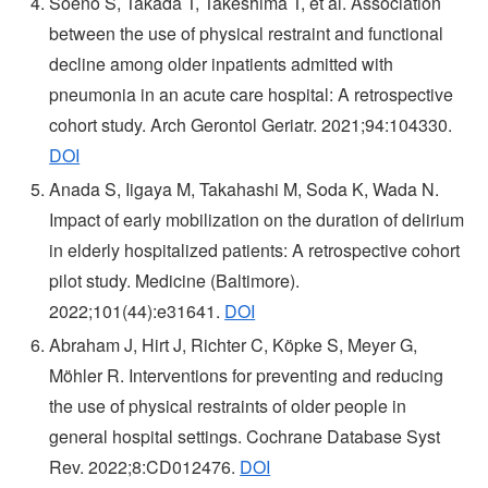
Soeno S, Takada T, Takeshima T, et al. Association
between the use of physical restraint and functional
decline among older inpatients admitted with
pneumonia in an acute care hospital: A retrospective
cohort study. Arch Gerontol Geriatr. 2021;94:104330.
DOI
Anada S, Iigaya M, Takahashi M, Soda K, Wada N.
Impact of early mobilization on the duration of delirium
in elderly hospitalized patients: A retrospective cohort
pilot study. Medicine (Baltimore).
2022;101(44):e31641.
DOI
Abraham J, Hirt J, Richter C, Köpke S, Meyer G,
Möhler R. Interventions for preventing and reducing
the use of physical restraints of older people in
general hospital settings. Cochrane Database Syst
Rev. 2022;8:CD012476.
DOI