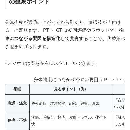
の観察ポイント
身体拘束が議題に上がってから動くと、選択肢が「付け
る」に寄ります。 PT ・ OT は初回評価やラウンドで、
拘
束につながる要因を構造化して共有
することで、代替策の
余地を広げられます。
※スマホでは表を左右にスクロールできます。
身体拘束につながりやすい要因（ PT ・ OT
領域
見るポイント（例）
「夜間に
意識・注意
昼夜逆転、注意散漫、幻視、興奮、眠気
いです」
疼痛、呼吸苦、掻痒、皮膚トラブル、体位不
「触る行
疼痛・不快
快
します」