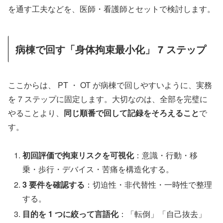
を通す工夫などを、医師・看護師とセットで検討します。
病棟で回す「身体拘束最小化」 7 ステップ
ここからは、 PT ・ OT が病棟で回しやすいように、実務
を 7 ステップに固定します。大切なのは、全部を完璧に
やることより、
同じ順番で回して記録をそろえること
で
す。
初回評価で拘束リスクを可視化
：意識・行動・移
乗・歩行・デバイス・苦痛を構造化する。
3 要件を確認する
：切迫性・非代替性・一時性で整理
する。
目的を 1 つに絞って言語化
：「転倒」「自己抜去」