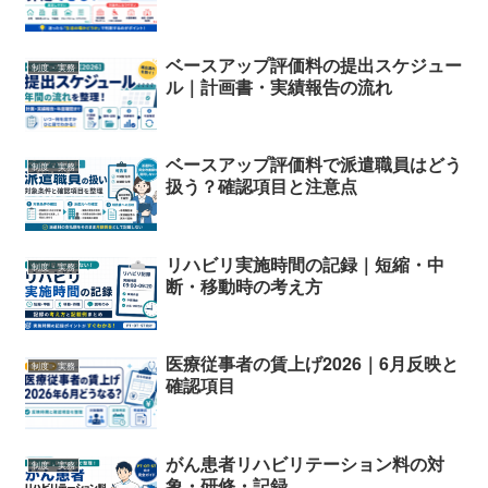
ベースアップ評価料の提出スケジュー
制度・実務
ル｜計画書・実績報告の流れ
ベースアップ評価料で派遣職員はどう
制度・実務
扱う？確認項目と注意点
リハビリ実施時間の記録｜短縮・中
制度・実務
断・移動時の考え方
医療従事者の賃上げ2026｜6月反映と
制度・実務
確認項目
がん患者リハビリテーション料の対
制度・実務
象・研修・記録