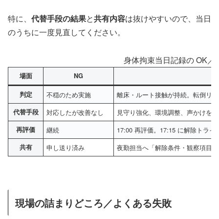
特に、
代替手段の結果
と
共有内容
は抜けやすいので、当日
のうちに一度見直してください。
身体拘束当日記録の OK／N
場面
NG
判定
不穏のため実施
離床・ルート接触が持続。転倒リス
代替手段
対応したが改善なし
見守り強化、環境調整、声かけを実
再評価
継続
17:00 再評価。17:15 に解除トラ
共有
申し送り済み
夜勤担当へ「解除条件・観察項目・
現場の詰まりどころ／よくある失敗