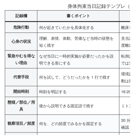
身体拘束当日記録テンプレ（記
記録欄
書くポイント
危険行動
何が起きていたかを具体化する
離床を
理解、表情、体動、苦痛など当時の状態を
見当識
心身の状況
短く残す
度離床
緊急やむを得な
なぜ当日に一時的実施が必要だったかを説
転倒お
い理由
明できる形にする
では安
環境調
代替手段
何を試して、どうだったかを 1 行で残す
動は持
開始時刻
時刻を明記する
16:20
態様／部位／用
後から説明できる固定語で残す
ミトン
具
30 
観察項目／頻度
何を、どの頻度でみるかを固定する
確認