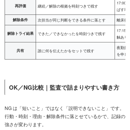
17:
再評価
継続／解除の根拠を時刻つきで残す
ばす場
解除条件
次担当が同じ判断をできる条件に落とす
離床行
17:1
解除トライ結果
できた／できなかったを時刻つきで残す
触あり
夜勤担
共有
誰に何を伝えたかをセットで残す
を申し
OK／NG比較｜監査で詰まりやすい書き方
NG は「短いこと」ではなく「説明できないこと」です。
行動・時刻・理由・解除条件に落とせているかで、記録の
強さが変わります。