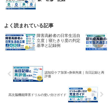
よく読まれている記事
障害高齢者の日常生活自
立度｜寝たきり度の判定
基準と記録例
認知症ケア加算×身体拘束｜当日記録と再
評価
高次脳機能障害ドリルの使い分けガイド