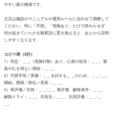
やすい最小構成です。
文言は施設のマニュアルや運用ルールに合わせて調整して
ください。特に「不穏」「危険あり」だけで終わらせず、
何が起きていたかを観察語に置き換えると、あとから説明
しやすくなります。
コピペ用（3行）
1）判定：＿＿（危険行動）あり。心身の状況：＿＿。緊
急やむを得ない理由：＿＿。
2）代替手段／実施：＿＿を試すも＿＿のため、＿＿:＿＿
開始。態様／部位／用具：＿＿。
3）再評価／共有：＿＿:＿＿ 再評価。解除条件：＿＿。
解除トライ：＿＿。共有先：＿＿。次回評価：＿＿:＿
＿。