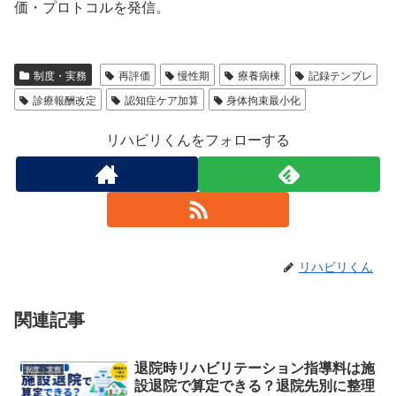
価・プロトコルを発信。
制度・実務
再評価
慢性期
療養病棟
記録テンプレ
診療報酬改定
認知症ケア加算
身体拘束最小化
リハビリくんをフォローする
リハビリくん
関連記事
退院時リハビリテーション指導料は施
制度・実務
設退院で算定できる？退院先別に整理