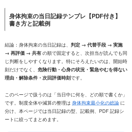
身体拘束の当日記録テンプレ【PDF付き】
書き方と記載例
結論：身体拘束の当日記録は、
判定 → 代替手段 → 実施
→ 再評価 → 共有
の順で固定すると、次担当が読んでも同
じ判断をしやすくなります。特にそろえたいのは、開始時
刻だけでなく、
危険行動・心身の状況・緊急やむを得ない
理由・解除条件・次回評価時刻
です。
このページで扱うのは「当日中に何を、どの順で書くか」
です。制度全体や減算の整理は
身体拘束最小化の総論
に
分け、本ページでは当日記録の型、記載例、PDF 記録シ
ートに絞ってまとめます。