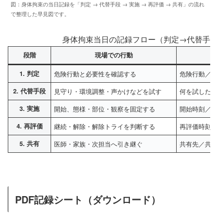
図：身体拘束の当日記録を「判定 → 代替手段 → 実施 → 再評価 → 共有」の流れ
で整理した早見図です。
身体拘束当日の記録フロー（判定→代替手段
段階
現場での行動
1. 判定
危険行動と必要性を確認する
危険行動／心
2. 代替手段
見守り・環境調整・声かけなどを試す
何を試したか
3. 実施
開始、態様・部位・観察を固定する
開始時刻／態
4. 再評価
継続・解除・解除トライを判断する
再評価時刻／
5. 共有
医師・家族・次担当へ引き継ぐ
共有先／共有
PDF記録シート（ダウンロード）