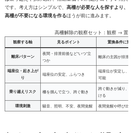
です。考え方はシンプルで、
高柵が必要な人を探すより、
高柵が不要になる環境を作る
ほうが前に進みます。
高柵解除の観察セット：観察 → 置換
観察する軸
見るポイント
置換条件に変
夜間・排泄前後など“いつ”立
離床パターン
離床の主因が排泄
つか
端座位・起き上が
端座位が安定し、
端座位の安定、ふらつき
り
可能
跨ぐ動きが減り、
乗り越えリスク
柵を掴んで立つ、跨ぐ動き
ける
環境刺激
騒音、照明、不安、夜間覚醒
夜間覚醒や呼び出