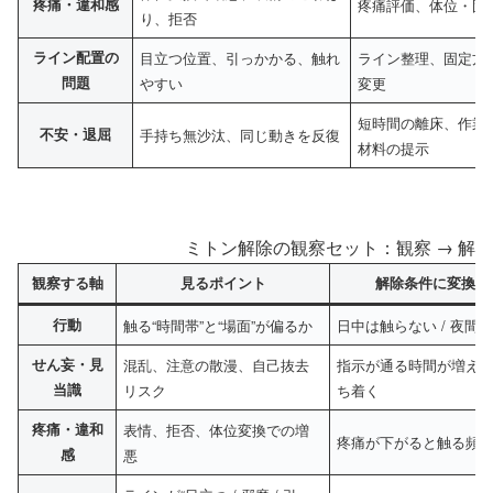
疼痛・違和感
疼痛評価、体位・固
り、拒否
ライン配置の
目立つ位置、引っかかる、触れ
ライン整理、固定方
問題
やすい
変更
短時間の離床、作業
不安・退屈
手持ち無沙汰、同じ動きを反復
材料の提示
ミトン解除の観察セット：観察 → 解除
観察する軸
見るポイント
解除条件に変換す
行動
触る“時間帯”と“場面”が偏るか
日中は触らない / 夜間
せん妄・見
混乱、注意の散漫、自己抜去
指示が通る時間が増え
当識
リスク
ち着く
疼痛・違和
表情、拒否、体位変換での増
疼痛が下がると触る頻
感
悪