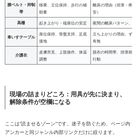
腰ベルト・抑制
移乗、立位保持、歩行の補
離床の理由（排泄・疼痛
帯
助量
安）
高柵
起き上がり・端座位の安定
夜間の離床パターン、跨
座位保持、骨盤支持、足底
立ち上がりの理由、ずり
車いすテーブル
接地
有無
皮膚所見、上肢操作、体温
脱衣の時間帯、排泄前後
介護衣
調整
行動
現場の詰まりどころ：用具が先に決まり、
解除条件が空欄になる
ここは“読ませるゾーン”です。迷子を防ぐため、ページ内
アンカーと同ジャンル内部リンクだけに絞ります。