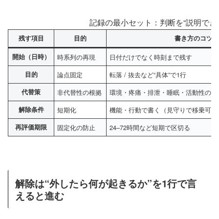
記録の最小セット：判断を“説明でき
残す項目
目的
書き方のコツ
開始（日時）
時系列の再現
日付だけでなく時刻まで残す
目的
論点固定
転落 / 抜去など“具体”で1行
代替策
非代替性の根拠
環境・疼痛・排泄・睡眠・活動性のど
解除条件
短期化
機能・行動で書く（見守りで移乗可、
再評価期限
固定化の防止
24–72時間など短期で区切る
解除は“外したら何が起きるか”を1行で言
えると進む