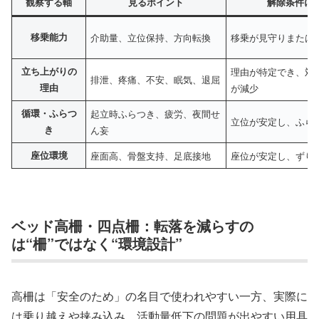
観察する軸
見るポイント
解除条件に
移乗能力
介助量、立位保持、方向転換
移乗が見守りまたは
立ち上がりの
理由が特定でき、対
排泄、疼痛、不安、眠気、退屈
理由
が減少
循環・ふらつ
起立時ふらつき、疲労、夜間せ
立位が安定し、ふら
き
ん妄
座位環境
座面高、骨盤支持、足底接地
座位が安定し、ずり
ベッド高柵・四点柵：転落を減らすの
は“柵”ではなく“環境設計”
高柵は「安全のため」の名目で使われやすい一方、実際に
は乗り越えや挟み込み、活動量低下の問題が出やすい用具