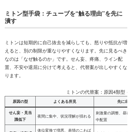
ミトン型手袋：チューブを“触る理由”を先に
潰す
ミトンは短期的に自己抜去を減らしても、怒りや抵抗が増
えると、別の制限が重なりやすくなります。先に見るべき
なのは「なぜ触るのか」です。せん妄、疼痛、ライン配
置、不安や退屈に分けて考えると、代替案が出しやすくな
ります。
ミトンの代替案：原因4類型 →
原因の型
よくある所見
先に出
せん妄・見当
刺激量の調整、昼夜
夜間に集中、状況理解が揺れる
識低下
中配置
体位変換で増悪、表情のこわば