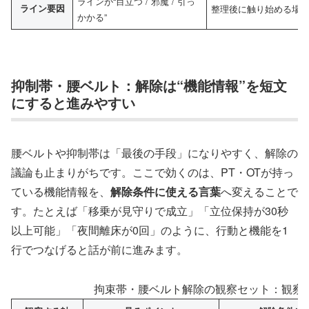
ラインが“目立つ / 邪魔 / 引っ
ライン要因
整理後に触り始める場
かかる”
抑制帯・腰ベルト：解除は“機能情報”を短文
にすると進みやすい
腰ベルトや抑制帯は「最後の手段」になりやすく、解除の
議論も止まりがちです。ここで効くのは、PT・OTが持っ
ている機能情報を、
解除条件に使える言葉
へ変えることで
す。たとえば「移乗が見守りで成立」「立位保持が30秒
以上可能」「夜間離床が0回」のように、行動と機能を1
行でつなげると話が前に進みます。
拘束帯・腰ベルト解除の観察セット：観察 →