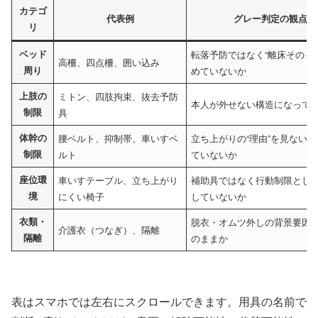
カテゴ
代表例
グレー判定の観点
リ
ベッド
転落予防ではなく“離床そのも
高柵、四点柵、囲い込み
周り
めていないか
上肢の
ミトン、四肢拘束、抜去予防
本人が外せない構造になって
制限
具
体幹の
腰ベルト、抑制帯、車いすベ
立ち上がりの“理由”を見ない
制限
ルト
ていないか
座位環
車いすテーブル、立ち上がり
補助具ではなく行動制限とし
境
にくい椅子
していないか
衣類・
脱衣・オムツ外しの背景要因
介護衣（つなぎ）、隔離
隔離
のままか
表はスマホでは左右にスクロールできます。用具の名前で