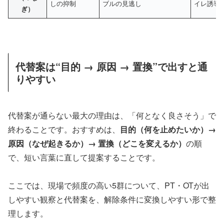
しの抑制
ブルの見逃し
イレ誘導
ぎ）
代替案は“目的 → 原因 → 置換”で出すと通
りやすい
代替案が通らない最大の理由は、「何となく良さそう」で
終わることです。おすすめは、
目的（何を止めたいか）→
原因（なぜ起きるか）→ 置換（どこを変えるか）
の順
で、短い言葉に直して提案することです。
ここでは、現場で頻度の高い5群について、PT・OTが出
しやすい観察と代替案を、解除条件に変換しやすい形で整
理します。