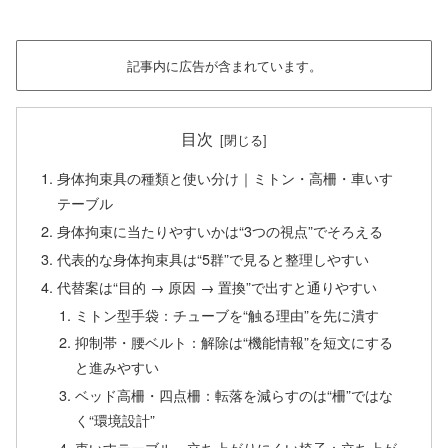
記事内に広告が含まれています。
目次
身体拘束具の種類と使い分け｜ミトン・高柵・車いす
テーブル
身体拘束に当たりやすいかは“3つの視点”でそろえる
代表的な身体拘束具は“5群”で見ると整理しやすい
代替案は“目的 → 原因 → 置換”で出すと通りやすい
ミトン型手袋：チューブを“触る理由”を先に潰す
抑制帯・腰ベルト：解除は“機能情報”を短文にする
と進みやすい
ベッド高柵・四点柵：転落を減らすのは“柵”ではな
く“環境設計”
車いすテーブル・立ち上がりにくい椅子：立ち上が