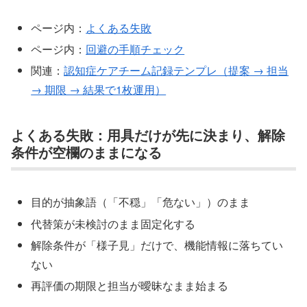
ページ内：
よくある失敗
ページ内：
回避の手順チェック
関連：
認知症ケアチーム記録テンプレ（提案 → 担当
→ 期限 → 結果で1枚運用）
よくある失敗：用具だけが先に決まり、解除
条件が空欄のままになる
目的が抽象語（「不穏」「危ない」）のまま
代替策が未検討のまま固定化する
解除条件が「様子見」だけで、機能情報に落ちてい
ない
再評価の期限と担当が曖昧なまま始まる