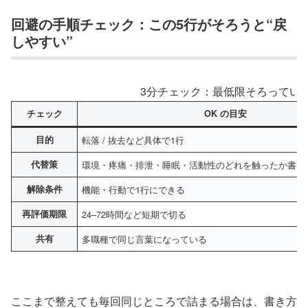
回避の手順チェック：この5行がそろうと“戻
しやすい”
3分チェック：最低限そろってい
チェック
OK の目安
目的
転落 / 抜去など具体で1行
代替策
環境・疼痛・排泄・睡眠・活動性のどれを触ったか書け
解除条件
機能・行動で1行にできる
再評価期限
24–72時間など短期で切る
共有
多職種で同じ言葉になっている
ここまで整えても毎回同じところで詰まる場合は、書き方