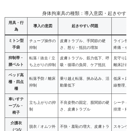
身体拘束具の種類：導入意図・起きやすい
用具・行
導入の意図
起きやすい問題
代
為
ミトン型
チューブ操作の
皮膚トラブル、手関節の硬
ライン整
手袋
抑制
さ、怒り・抵抗の増加
疼痛・せ
抑制帯・
転落 / 抜去 / 立
皮膚トラブル、筋力低下、呼
見守り設
腰ベルト
ち上がりの抑制
吸・循環の負荷、ケア抵抗
離床計画
ベッド高
転落予防 / 離床
乗り越え転落、挟み込み、活
低床＋床
柵・四点
抑制
動量低下
線整理、
柵
車いすテ
立ち上がりの抑
不良姿勢の固定、股関節の硬
シーティ
ーブル・
制
さ、皮膚トラブル
排泄・疼
椅子
介護衣
脱衣 / オムツ外
不快・羞恥の増大、皮膚トラ
スキンケ
（つな