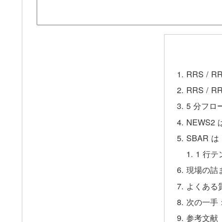
RRS /
RRS /
5 分フロ
NEWS
SBAR
1 行
現場の詰
よくある
次の一手
参考文献