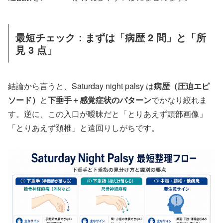
最短チェック：まずは「病歴 2 問」と「所
見 3 点」
結論から言うと、Saturday night palsy は
病歴（圧迫エピ
ソード）
と
下垂手＋感覚症状のパターン
でかなり絞れま
す。逆に、この入口が曖昧だと「とりあえず頭部画像」
「とりあえず頚椎」と遠回りしがちです。