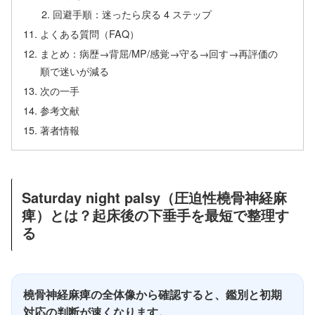
回避手順：迷ったら戻る 4 ステップ
よくある質問（FAQ）
まとめ：病歴→背屈/MP/感覚→守る→回す→再評価の
順で迷いが減る
次の一手
参考文献
著者情報
Saturday night palsy（圧迫性橈骨神経麻
痺）とは？起床後の下垂手を最短で整理す
る
橈骨神経麻痺の全体像から確認すると、鑑別と初期
対応の判断が速くなります。