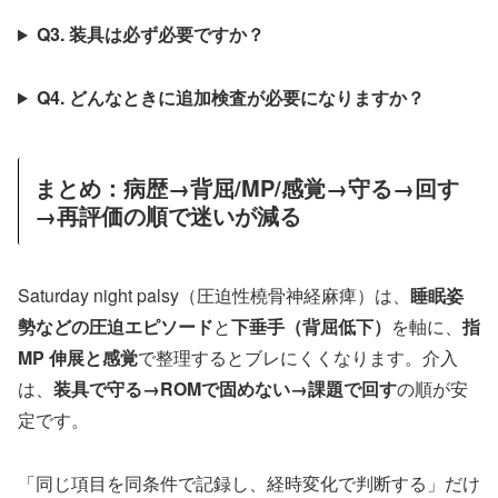
Q3. 装具は必ず必要ですか？
Q4. どんなときに追加検査が必要になりますか？
まとめ：病歴→背屈/MP/感覚→守る→回す
→再評価の順で迷いが減る
Saturday night palsy（圧迫性橈骨神経麻痺）は、
睡眠姿
勢などの圧迫エピソード
と
下垂手（背屈低下）
を軸に、
指
MP 伸展と感覚
で整理するとブレにくくなります。介入
は、
装具で守る→ROMで固めない→課題で回す
の順が安
定です。
「同じ項目を同条件で記録し、経時変化で判断する」だけ