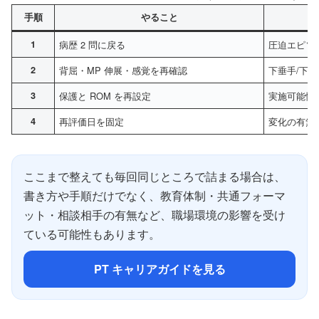
手順
やること
1
病歴 2 問に戻る
圧迫エピソ
2
背屈・MP 伸展・感覚を再確認
下垂手/下
3
保護と ROM を再設定
実施可能性
4
再評価日を固定
変化の有無
ここまで整えても毎回同じところで詰まる場合は、
書き方や手順だけでなく、教育体制・共通フォーマ
ット・相談相手の有無など、職場環境の影響を受け
ている可能性もあります。
PT キャリアガイドを見る