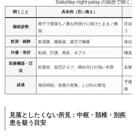
Saturday night palsy の病歴
聞くこと
具体例（言い換え）
椅子で寝落ち／腕を肘掛けに掛けたまま／腕
圧迫エ
睡眠姿勢
枕
う
飲酒・鎮静
飲酒量、睡眠薬、疲労で爆睡
体位修
外傷・骨折
転倒、打撲、骨折、ギプス
構造的
医療機器・圧
松葉杖、血圧計カフ、締め付けの強い衣類
反復/
迫
予後推
経過
発症時刻、改善の有無、しびれの変化
画
見落としたくない所見：中枢・頚椎・別疾
患を疑う目安