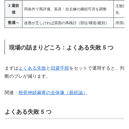
2 週前
主観症
同条件で再評価、装具・自主練の継続可否を調整
後
化
数週～
改善が乏しければ原因の再検討（部位/構造/鑑別）
停滞の
現場の詰まりどころ：よくある失敗 5 つ
まずは
よくある失敗
と
回避手順
をセットで運用すると、判
断のブレが減ります。
関連：
橈骨神経麻痺の全体像（親総論）
よくある失敗 5 つ