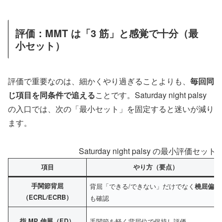
評価：MMT は「3 筋」と感覚で十分（最
小セット）
評価で重要なのは、細かくやり過ぎることよりも、
毎回同
じ項目を同条件で追える
ことです。Saturday night palsy
の入口では、次の「最小セット」を固定すると迷いが減り
ます。
Saturday night palsy の最小評価セ
項目
やり方（要点）
手関節背屈
背屈「できる/できない」だけでなく
橈屈偏位
（ECRL/ECRB）
も確認
指 MP 伸展（ED）
手関節を軽く背屈位で保持し評価