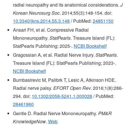
radial neuropathy and its anatomical considerations.
J
Korean Neurosurg Soc
. 2014;55(3):148-154. doi:
10.3340/jkns.2014.55.3.148
/ PubMed:
24851150
Ansari FH, et al. Compressive Radial
Mononeuropathy.
StatPearls
. Treasure Island (FL):
StatPearls Publishing; 2025-.
NCBI Bookshelf
Gragossian A, et al. Radial Nerve Injury.
StatPearls
.
Treasure Island (FL): StatPearls Publishing; 2023-.
NCBI Bookshelf
Bumbasirevic M, Palibrk T, Lesic A, Atkinson HDE.
Radial nerve palsy.
EFORT Open Rev
. 2016;1(8):286-
294. doi:
10.1302/2058-5241.1.000028
/ PubMed:
28461960
Gentle D. Radial Nerve Mononeuropathy.
PM&R
KnowledgeNow
.
Web