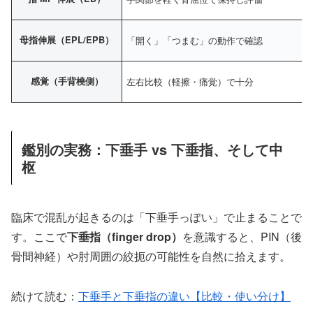
母指伸展（EPL/EPB）
「開く」「つまむ」の動作で確認
感覚（手背橈側）
左右比較（軽擦・痛覚）で十分
鑑別の実務：下垂手 vs 下垂指、そして中
枢
臨床で混乱が起きるのは「下垂手っぽい」で止まることで
す。ここで
下垂指（finger drop）
を意識すると、PIN（後
骨間神経）や肘周囲の絞扼の可能性を自然に拾えます。
続けて読む：
下垂手と下垂指の違い【比較・使い分け】