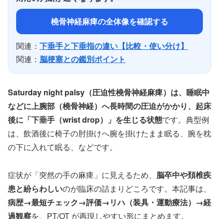
橈骨神経麻痺の全体像を確認する
関連：
下垂手と下垂指の違い【比較・使い分け】
関連：
脳梗塞との鑑別ポイント
Saturday night palsy（圧迫性橈骨神経麻痺）は、睡眠中
などに上腕部（橈骨神経）へ長時間の圧迫がかかり、起床
後に「下垂手（wrist drop）」を生じる状態
です。典型例
は、飲酒後に椅子の肘掛けへ腕を掛けたまま眠る、腕を枕
の下に入れて眠る、などです。
症状が「突然の手の麻痺」に見えるため、
脳卒中や頚椎疾
患と紛らわしい
のが臨床の詰まりどころです。本記事は、
病歴→最短チェック→評価→リハ（装具・運動療法）→経
過観察
を、PT/OT が再現しやすい形にまとめます。