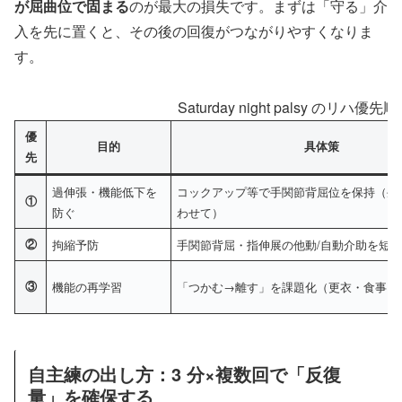
が屈曲位で固まる
のが最大の損失です。まずは「守る」介
入を先に置くと、その後の回復がつながりやすくなりま
す。
Saturday night palsy のリ
優
目的
具体策
先
過伸張・機能低下を
コックアップ等で手関節背屈位を保持（生
①
防ぐ
わせて）
②
拘縮予防
手関節背屈・指伸展の他動/自動介助を短
③
機能の再学習
「つかむ→離す」を課題化（更衣・食事・
自主練の出し方：3 分×複数回で「反復
量」を確保する