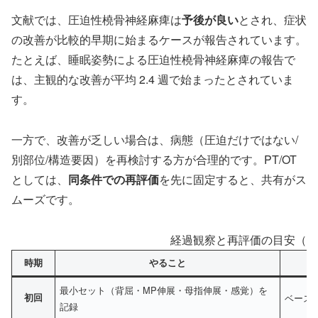
文献では、圧迫性橈骨神経麻痺は
予後が良い
とされ、症状
の改善が比較的早期に始まるケースが報告されています。
たとえば、睡眠姿勢による圧迫性橈骨神経麻痺の報告で
は、主観的な改善が平均 2.4 週で始まったとされていま
す。
一方で、改善が乏しい場合は、病態（圧迫だけではない/
別部位/構造要因）を再検討する方が合理的です。PT/OT
としては、
同条件での再評価
を先に固定すると、共有がス
ムーズです。
経過観察と再評価の目安（成
時期
やること
見
最小セット（背屈・MP伸展・母指伸展・感覚）を
初回
ベース
記録