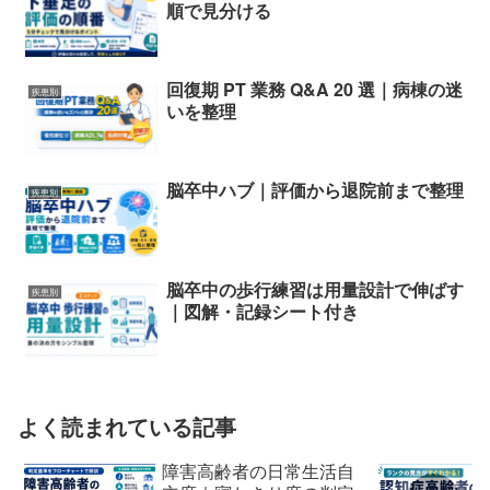
順で見分ける
回復期 PT 業務 Q&A 20 選｜病棟の迷
疾患別
いを整理
脳卒中ハブ｜評価から退院前まで整理
疾患別
脳卒中の歩行練習は用量設計で伸ばす
疾患別
｜図解・記録シート付き
よく読まれている記事
障害高齢者の日常生活自