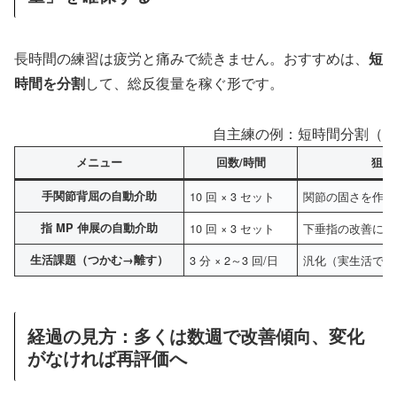
長時間の練習は疲労と痛みで続きません。おすすめは、
短
時間を分割
して、総反復量を稼ぐ形です。
自主練の例：短時間分割（成
メニュー
回数/時間
狙い
手関節背屈の自動介助
10 回 × 3 セット
関節の固さを作ら
指 MP 伸展の自動介助
10 回 × 3 セット
下垂指の改善に向
生活課題（つかむ→離す）
3 分 × 2～3 回/日
汎化（実生活で使
経過の見方：多くは数週で改善傾向、変化
がなければ再評価へ