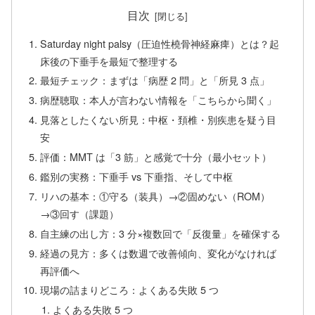
目次
Saturday night palsy（圧迫性橈骨神経麻痺）とは？起
床後の下垂手を最短で整理する
最短チェック：まずは「病歴 2 問」と「所見 3 点」
病歴聴取：本人が言わない情報を「こちらから聞く」
見落としたくない所見：中枢・頚椎・別疾患を疑う目
安
評価：MMT は「3 筋」と感覚で十分（最小セット）
鑑別の実務：下垂手 vs 下垂指、そして中枢
リハの基本：①守る（装具）→②固めない（ROM）
→③回す（課題）
自主練の出し方：3 分×複数回で「反復量」を確保する
経過の見方：多くは数週で改善傾向、変化がなければ
再評価へ
現場の詰まりどころ：よくある失敗 5 つ
よくある失敗 5 つ