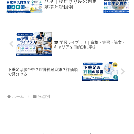
立度｜寝たきり度の判定
基準と記録例
🎓 学習ライブラリ｜資格・実習・論文・
キャリアを目的別に学ぶ
下垂足は脳卒中？腓骨神経麻痺？評価順
で見分ける
ホーム
疾患別