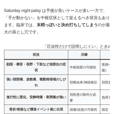
Saturday night palsy は予後が良いケースが多い一方で、
「手が動かない」を中枢症状として捉えるべき状況もあり
ます。臨床では、
末梢っぽいと決め打ちしてしまう
のが最
大の落とし穴です。
「圧迫性だけで説明しにくい」ときの
状況
示唆
顔面・構音・視野・下肢など他部位の症
医師へ
中枢病変の可能性
状
囲）
強い頚部痛、放散痛、複数根領域のしび
頚椎由来/神経根症
頚部負
れ
別疾患の除外が必
進行性に悪化、安静時痛・夜間痛が強い
負荷を
要
骨折/術後など構造イベント後に出現
損傷/絞扼の可能性
固定・