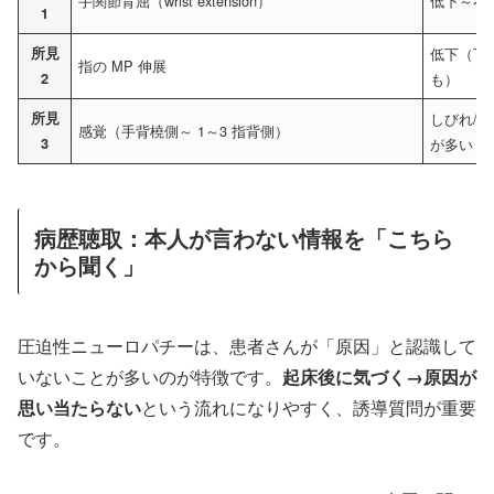
手関節背屈（wrist extension）
低下～不
1
所見
低下（下
指の MP 伸展
2
も）
所見
しびれ/
感覚（手背橈側～ 1～3 指背側）
3
が多い
病歴聴取：本人が言わない情報を「こちら
から聞く」
圧迫性ニューロパチーは、患者さんが「原因」と認識して
いないことが多いのが特徴です。
起床後に気づく→原因が
思い当たらない
という流れになりやすく、誘導質問が重要
です。