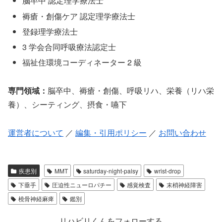
脳卒中 認定理学療法士
褥瘡・創傷ケア 認定理学療法士
登録理学療法士
3 学会合同呼吸療法認定士
福祉住環境コーディネーター 2 級
専門領域：
脳卒中、褥瘡・創傷、呼吸リハ、栄養（リハ栄
養）、シーティング、摂食・嚥下
運営者について
／
編集・引用ポリシー
／
お問い合わせ
疾患別
MMT
saturday-night-palsy
wrist-drop
下垂手
圧迫性ニューロパチー
感覚検査
末梢神経障害
橈骨神経麻痺
鑑別
リハビリくんをフォローする