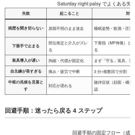
Saturday night palsy でよく
失敗
起こること
対策
病歴を聞き切らない
原因不明のまま迷走
睡眠姿勢・飲酒・圧迫
部位推定と介入がズレ
下垂指（MP伸展）と
下垂手で止まる
る
る
装具導入が遅い
拘縮・代償が固定化
まず「守る」装具、短
自主練が長すぎる
痛み・疲労で中断
3 分×複数回で分割
中枢の兆候を見落と
随伴症状（顔面・構音
対応が遅れる
す
認
回避手順：迷ったら戻る 4 ステップ
回避手順の固定フロー（成人