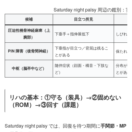
Saturday night palsy 周辺の
候補
目立つ所見
圧迫性橈骨神経麻痺（上
下垂手＋指伸展低下
しびれを
腕部）
下垂指が目立つ／背屈は残るこ
PIN 障害（後骨間神経）
保たれや
とがある
随伴症状（顔面・構音・下肢な
分布が末
中枢（脳卒中など）
ど）
とがある
リハの基本：①守る（装具）→②固めない
（ROM）→③回す（課題）
Saturday night palsy では、回復を待つ期間に
手関節・MP