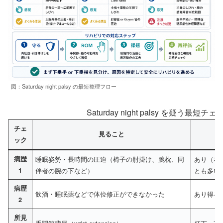
図：Saturday night palsy の最短整理フロー
Saturday night palsy を疑う最
チェ
見ること
ック
病歴
睡眠姿勢・長時間の圧迫（椅子の肘掛け、腕枕、同
あり（本
1
伴者の腕の下など）
とも多い
病歴
飲酒・睡眠薬などで体位修正ができなかった
あり得る
2
所見