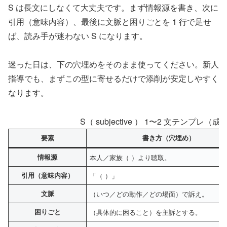
S は長文にしなくて大丈夫です。まず情報源を書き、次に
引用（意味内容）、最後に文脈と困りごとを 1 行で足せ
ば、読み手が迷わない S になります。
迷った日は、下の穴埋めをそのまま使ってください。新人
指導でも、まずこの型に寄せるだけで添削が安定しやすく
なります。
S（ subjective ） 1〜2 文テンプ
要素
書き方（穴埋め）
情報源
本人／家族（ ）より聴取。
引用（意味内容）
「（ ）」
文脈
（いつ／どの動作／どの場面）で訴え。
困りごと
（具体的に困ること）を主訴とする。