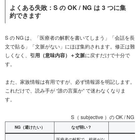
よくある失敗：S の OK / NG は 3 つに集
約できます
S の NG は、「医療者の解釈を書いてしまう」「会話を長
文で貼る」「文脈がない」にほぼ集約されます。修正は難
しくなく、
引用（意味内容）＋文脈
に戻すだけで十分で
す。
また、家族情報は有用ですが、必ず情報源を明記します。
これだけで、読み手が “誰の言葉か” で迷わなくなりま
す。
S（ subjective ）の OK / 
NG（避けたい）
なぜ弱い？
医療者の解釈で、根拠がな