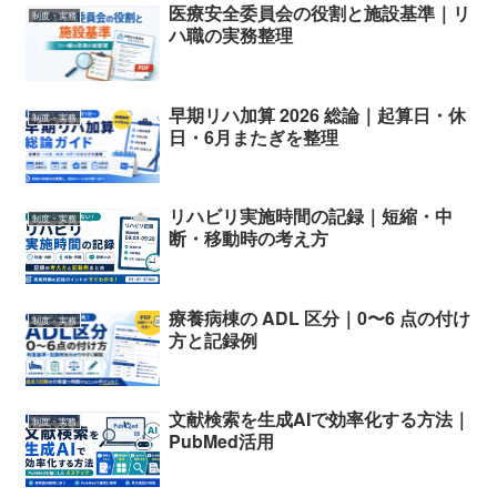
医療安全委員会の役割と施設基準｜リ
制度・実務
ハ職の実務整理
早期リハ加算 2026 総論｜起算日・休
制度・実務
日・6月またぎを整理
リハビリ実施時間の記録｜短縮・中
制度・実務
断・移動時の考え方
療養病棟の ADL 区分｜0〜6 点の付け
制度・実務
方と記録例
文献検索を生成AIで効率化する方法｜
制度・実務
PubMed活用