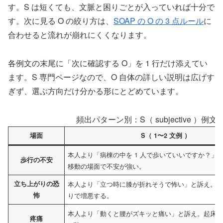
す。S は短くても、文脈と困りごとが入っていれば十分で
す。次に見る O の絞り方は、
SOAP の O の 3 点ルール
に
合わせると流れが崩れにくくなります。
各例文の末尾に「次に確認する O」を 1 行だけ添えてい
ます。S 専門ページなので、O 自体の詳しい説明は広げす
ぎず、選ぶ方向だけ分かる形にとどめています。
頻出パターン別：S（ subjective ）例文（ PT
場面
S（ 1〜2 文例 ）
本人より「病棟の中を 1 人で歩いていいですか？」
歩行の不安
移動の場面で不安が強い。
立ち上がりの恐
本人より「立つ時に膝が折れそうで怖い」と訴え。
怖
りで増悪する。
本人より「動くと腰がズキッと痛い」と訴え。起床
疼痛