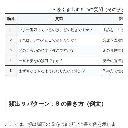
S を引き出す 5 つの質問（そのま
順番
質問
狙い
1
いま一番困っているのは、どの動きですか？
主訴を 1 つに
2
それは、いつ／どこで起きますか？
文脈を固定す
3
どのくらいの頻度・強さですか？
S の具体性を
4
一番不安なのは何ですか？
安全の論点を
5
まず何ができるようになりたいですか？
P の方向性を
頻出 9 パターン：S の書き方（例文）
ここでは、頻出場面の S を “短く強く” 書く例を示しま