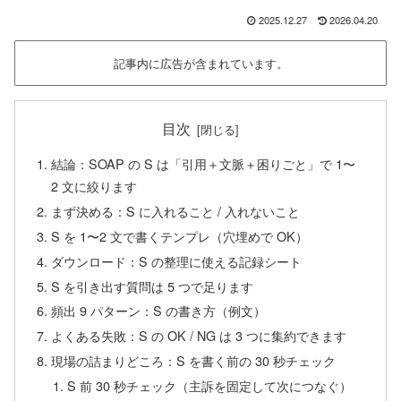
2025.12.27
2026.04.20
記事内に広告が含まれています。
目次
結論：SOAP の S は「引用＋文脈＋困りごと」で 1〜
2 文に絞ります
まず決める：S に入れること / 入れないこと
S を 1〜2 文で書くテンプレ（穴埋めで OK）
ダウンロード：S の整理に使える記録シート
S を引き出す質問は 5 つで足ります
頻出 9 パターン：S の書き方（例文）
よくある失敗：S の OK / NG は 3 つに集約できます
現場の詰まりどころ：S を書く前の 30 秒チェック
S 前 30 秒チェック（主訴を固定して次につなぐ）