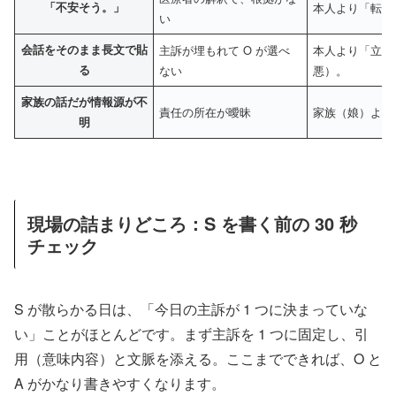
「不安そう。」
本人より「転び
い
会話をそのまま長文で貼
主訴が埋もれて O が選べ
本人より「立つ
る
ない
悪）。
家族の話だが情報源が不
責任の所在が曖昧
家族（娘）より
明
現場の詰まりどころ：S を書く前の 30 秒
チェック
S が散らかる日は、「今日の主訴が 1 つに決まっていな
い」ことがほとんどです。まず主訴を 1 つに固定し、引
用（意味内容）と文脈を添える。ここまでできれば、O と
A がかなり書きやすくなります。