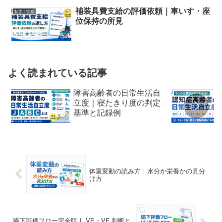
補装具費支給の評価依頼｜車いす・座
制度・実務
位保持の所見
よく読まれている記事
障害高齢者の日常生活自
立度｜寝たきり度の判定
基準と記録例
体重変動の読み方｜水分か栄養かの見分
け方
嚥下評価フロー完全版｜ VE・VF 判断と