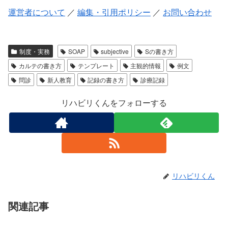
運営者について
／
編集・引用ポリシー
／
お問い合わせ
制度・実務
SOAP
subjective
Sの書き方
カルテの書き方
テンプレート
主観的情報
例文
問診
新人教育
記録の書き方
診療記録
リハビリくんをフォローする
リハビリくん
関連記事