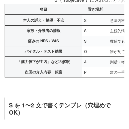
項目
置き場所
本人の訴え・希望・不安
S
意味内容そ
家族・介護者の情報
S
主観的情報
痛みの NRS / VAS
S
数値でも「
バイタル・テスト結果
O
誰が見ても
「筋力低下が主因」などの解釈
A
判断・考察
次回の介入内容・頻度
P
次の一手の
S を 1〜2 文で書くテンプレ（穴埋めで
OK）