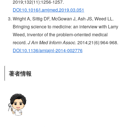
2019;132(11):1256-1257.
DOI:10.1016/j.amjmed.2019.03.051
Wright A, Sittig DF, McGowan J, Ash JS, Weed LL.
Bringing science to medicine: an interview with Larry
Weed, inventor of the problem-oriented medical
record.
J Am Med Inform Assoc
. 2014;21(6):964-968.
DOI:10.1136/amiajnl-2014-002776
著者情報