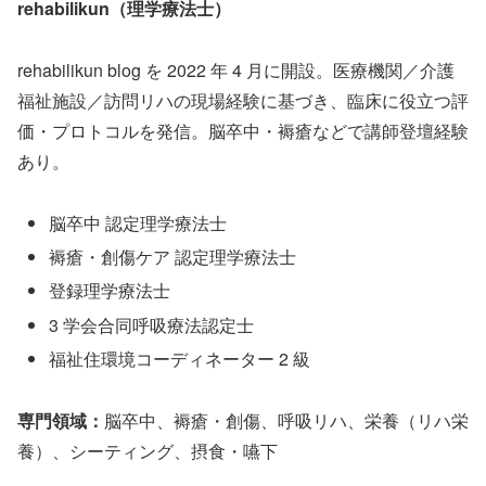
rehabilikun（理学療法士）
rehabilikun blog を 2022 年 4 月に開設。医療機関／介護
福祉施設／訪問リハの現場経験に基づき、臨床に役立つ評
価・プロトコルを発信。脳卒中・褥瘡などで講師登壇経験
あり。
脳卒中 認定理学療法士
褥瘡・創傷ケア 認定理学療法士
登録理学療法士
3 学会合同呼吸療法認定士
福祉住環境コーディネーター 2 級
専門領域：
脳卒中、褥瘡・創傷、呼吸リハ、栄養（リハ栄
養）、シーティング、摂食・嚥下