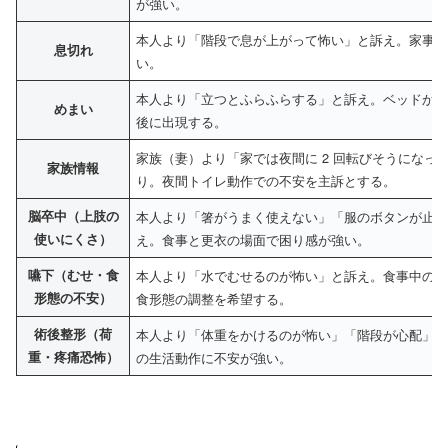
が強い。
本人より「階段で息が上がって怖い」と訴え。家事
息切れ
い。
本人より「立つとふらふらする」と訴え。ベッドか
めまい
後に出現する。
家族（妻）より「家では夜間に 2 回転びそうになっ
家族情報
り。夜間トイレ動作での不安を主訴とする。
脳卒中（上肢の
本人より「箸がうまく使えない」「服のボタンが止
使いにくさ）
え。食事と更衣の場面で困り感が強い。
嚥下（むせ・食
本人より「水でむせるのが怖い」と訴え。食事中の
形態の不安）
食形態の調整を希望する。
術後整形（荷
本人より「体重をかけるのが怖い」「階段が心配」
重・疼痛恐怖）
の生活動作に不安が強い。