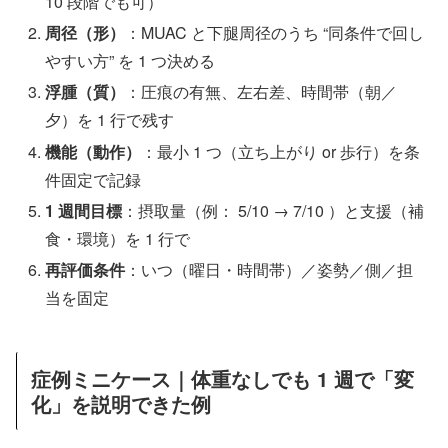
10 段階でも可）
周径（形）
：MUAC と下腿周径のうち “同条件で回し
やすい方” を 1 つ決める
浮腫（質）
：圧痕の有無、左右差、時間帯（朝／
夕）を 1 行で残す
機能（動作）
：最小 1 つ（立ち上がり or 歩行）を条
件固定で記録
1 週間目標
：摂取量（例： 5/10 → 7/10 ）と支援（補
食・環境）を 1 行で
再評価条件
：いつ（曜日・時間帯）／姿勢／側／担
当を固定
症例ミニケース｜体重なしでも 1 週で「変
化」を説明できた例