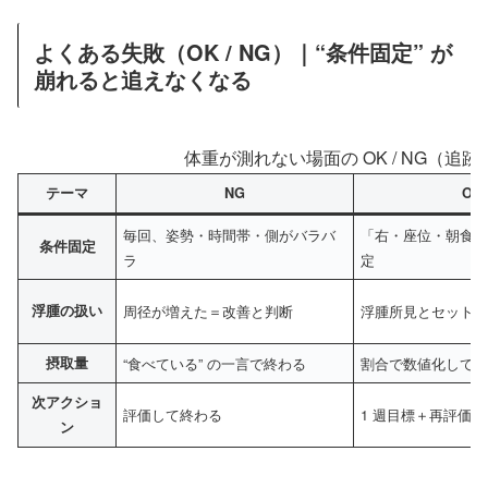
よくある失敗（OK / NG）｜“条件固定” が
崩れると追えなくなる
体重が測れない場面の OK / NG（追
テーマ
NG
OK
毎回、姿勢・時間帯・側がバラバ
「右・座位・朝食
条件固定
ラ
定
浮腫の扱い
周径が増えた＝改善と判断
浮腫所見とセット
摂取量
“食べている” の一言で終わる
割合で数値化して
次アクショ
評価して終わる
1 週目標＋再評価
ン