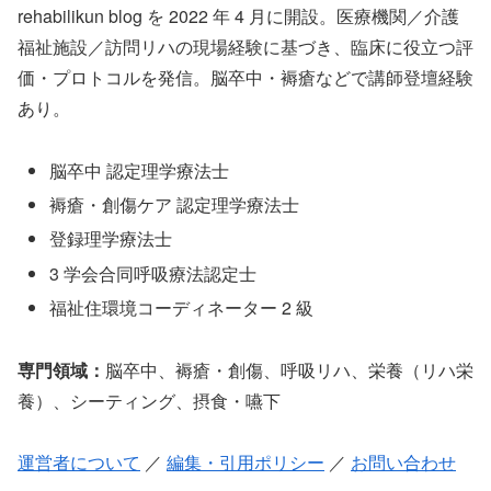
rehabilikun blog を 2022 年 4 月に開設。医療機関／介護
福祉施設／訪問リハの現場経験に基づき、臨床に役立つ評
価・プロトコルを発信。脳卒中・褥瘡などで講師登壇経験
あり。
脳卒中 認定理学療法士
褥瘡・創傷ケア 認定理学療法士
登録理学療法士
3 学会合同呼吸療法認定士
福祉住環境コーディネーター 2 級
専門領域：
脳卒中、褥瘡・創傷、呼吸リハ、栄養（リハ栄
養）、シーティング、摂食・嚥下
運営者について
／
編集・引用ポリシー
／
お問い合わせ