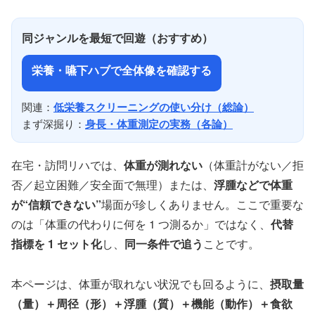
同ジャンルを最短で回遊（おすすめ）
栄養・嚥下ハブで全体像を確認する
関連：
低栄養スクリーニングの使い分け（総論）
まず深掘り：
身長・体重測定の実務（各論）
在宅・訪問リハでは、
体重が測れない
（体重計がない／拒
否／起立困難／安全面で無理）または、
浮腫などで体重
が“信頼できない”
場面が珍しくありません。ここで重要な
のは「体重の代わりに何を 1 つ測るか」ではなく、
代替
指標を 1 セット化
し、
同一条件で追う
ことです。
本ページは、体重が取れない状況でも回るように、
摂取量
（量）＋周径（形）＋浮腫（質）＋機能（動作）＋食欲