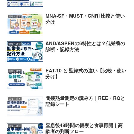
MNA-SF・MUST・GNRI 比較と使い
栄養・嚥下
分け
AND/ASPENの6特性とは？低栄養の
栄養・嚥下
診断・記録方法
EAT-10 と 聖隷式の違い【比較・使い
栄養・嚥下
分け】
間接熱量測定の読み方｜REE・RQと
栄養・嚥下
記録シート
窒息後48時間の観察と食事再開｜高
栄養・嚥下
齢者の判断フロー