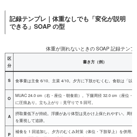
記録テンプレ｜体重なしでも「変化が説明
できる」SOAP の型
体重が測れないときの SOAP 記録テン
区
書き方（例）
分
S
食事量は主食 6/10、主菜 4/10。夕方に下肢がむくむ。食欲は「以
MUAC 24.0 cm（右・座位・朝食前）。下腿周径 32.0 cm（座位・
O
に圧痕あり。立ち上がり：見守りで 5 回可。
摂取量低下が持続。浮腫があり体型は見かけ上保たれやすい。周径は 
A
を重視して追跡。
補食を 1 回追加し、夕方のむくみ対策（体位・下肢挙上）を併用。次
P