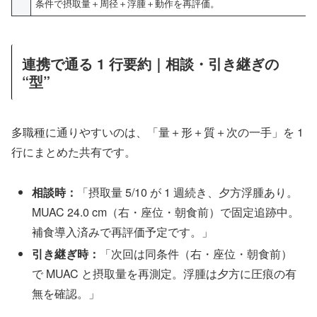
条件で摂取量＋周径＋浮腫＋動作を再評価。
連携で通る 1 行要約｜相談・引き継ぎの
“型”
多職種に通りやすいのは、「量＋形＋質＋次の一手」を 1
行にまとめた共有です。
相談時：
「摂取量 5/10 が 1 週続き、夕方浮腫あり。
MUAC 24.0 cm（右・座位・朝食前）で固定追跡中。
補食導入済みで再評価予定です。」
引き継ぎ時：
「次回は同条件（右・座位・朝食前）
で MUAC と摂取量を再測定。浮腫は夕方に圧痕の有
無を確認。」