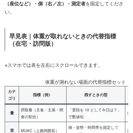
（座位など）・側（右／左）・測定者
を固定してくださ
い。
早見表｜体重が取れないときの代替指標
（在宅・訪問版）
※スマホでは表を左右にスクロールできます。
体重が測れない場面の代替指標セット（
カテ
指標（例）
残すときの型
ゴリ
摂取量（主食・主菜・間
「普段を 10 として今日は？」
量
3
食の割合）
で数値化
側・姿勢・時間帯を固定して
形
MUAC（上腕周囲長）
週