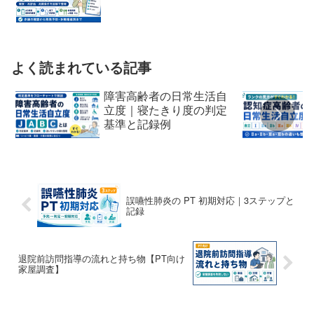
よく読まれている記事
障害高齢者の日常生活自
立度｜寝たきり度の判定
基準と記録例
誤嚥性肺炎の PT 初期対応｜3ステップと
記録
退院前訪問指導の流れと持ち物【PT向け
家屋調査】