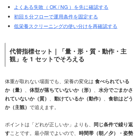
よくある失敗（ OK / NG ）を先に確認する
初回 5 分フローで運用条件を固定する
低栄養スクリーニングの使い分けを再確認する
代替指標セット｜「量・形・質・動作・主
観」を 1 セットでそろえる
体重が取れない場面でも、栄養の変化は
食べられている
か（量）
、
体型が落ちていないか（形）
、
水分でごまかさ
れていないか（質）
、
動けているか（動作）
、
食欲はどう
か（主観）
で追えます。
ポイントは「どれが正しいか」よりも、
同じ条件で繰り返
す
ことです。最小限でよいので、
時間帯（朝／夕）・姿勢