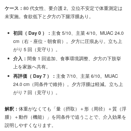
ケース：
80 代女性、要介護 2。立位不安定で体重測定は
未実施。食欲低下と夕方の下腿浮腫あり。
初回（ Day 0 ）：
主食 5/10、主菜 4/10。MUAC 24.0
cm（右・座位・朝食前）。夕方に圧痕あり。立ち上
がり 5 回（見守り）。
介入：
間食 1 回追加、食事環境調整、夕方の下肢挙
上を家族へ共有。
再評価（ Day 7 ）：
主食 7/10、主菜 6/10。MUAC
24.0 cm（同条件で維持）。夕方浮腫は軽減。立ち上
がり 7 回（見守り）。
解釈：
体重がなくても「量（摂取）＋形（周径）＋質（浮
腫）＋動作（機能）」を同条件で追うことで、介入効果を
説明しやすくなります。