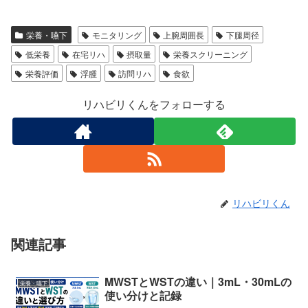
栄養・嚥下
モニタリング
上腕周囲長
下腿周径
低栄養
在宅リハ
摂取量
栄養スクリーニング
栄養評価
浮腫
訪問リハ
食欲
リハビリくんをフォローする
リハビリくん
関連記事
MWSTとWSTの違い｜3mL・30mLの
栄養・嚥下
使い分けと記録