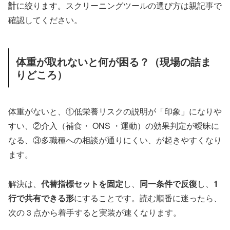
計
に絞ります。スクリーニングツールの選び方は親記事で
確認してください。
体重が取れないと何が困る？（現場の詰ま
りどころ）
体重がないと、①低栄養リスクの説明が「印象」になりや
すい、②介入（補食・ ONS ・運動）の効果判定が曖昧に
なる、③多職種への相談が通りにくい、が起きやすくなり
ます。
解決は、
代替指標セットを固定
し、
同一条件で反復
し、
1
行で共有できる形
にすることです。読む順番に迷ったら、
次の 3 点から着手すると実装が速くなります。