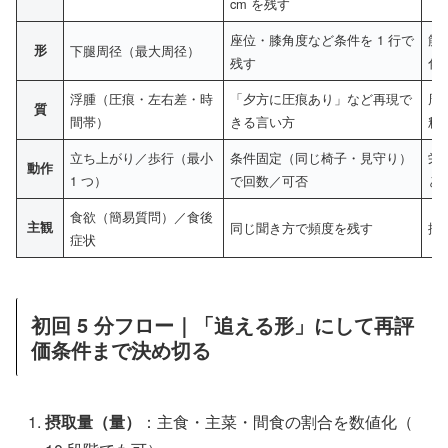
cm を残す
座位・膝角度など条件を 1 行で
筋量
形
下腿周径（最大周径）
残す
化
浮腫（圧痕・左右差・時
「夕方に圧痕あり」など再現で
周
質
間帯）
きる言い方
釈
立ち上がり／歩行（最小
条件固定（同じ椅子・見守り）
栄
動作
1 つ）
で回数／可否
と
食欲（簡易質問）／食後
主観
同じ聞き方で頻度を残す
摂
症状
初回 5 分フロー｜「追える形」にして再評
価条件まで決め切る
摂取量（量）
：主食・主菜・間食の割合を数値化（