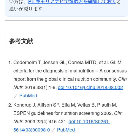
い方は、
PT キャリアナビで進め方を確認しておく
と
迷いが減ります。
参考文献
Cederholm T, Jensen GL, Correia MITD, et al. GLIM
criteria for the diagnosis of malnutrition – A consensus
report from the global clinical nutrition community.
Clin
Nutr
. 2019;38(1):1-9.
doi:10.1016/j.clnu.2018.08.002
／
PubMed
Kondrup J, Allison SP, Elia M, Vellas B, Plauth M.
ESPEN guidelines for nutrition screening 2002.
Clin
Nutr
. 2003;22(4):415-421.
doi:10.1016/S0261-
5614(03)00098-0
／
PubMed