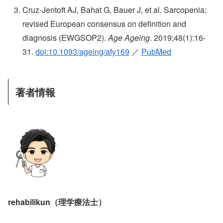
Cruz-Jentoft AJ, Bahat G, Bauer J, et al. Sarcopenia:
revised European consensus on definition and
diagnosis (EWGSOP2).
Age Ageing
. 2019;48(1):16-
31.
doi:10.1093/ageing/afy169
／
PubMed
著者情報
rehabilikun（理学療法士）