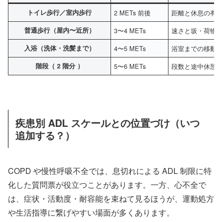
トイレ歩行／室内歩行
2 METs 前後
距離と休息の有
普通歩行（屋内〜近所）
3〜4 METs
速さと坂・荷物
入浴（洗体・洗髪まで）
4〜5 METs
浴室までの移動
階段（ 2 階分 ）
5〜6 METs
段数と途中休憩
疾患別 ADL スケールとの位置づけ（いつ
追加する？）
COPD や慢性呼吸不全では、息切れによる ADL 制限に特
化した質問票が役立つことがあります。一方、心不全で
は、症状・活動度・耐容能を束ねて見るほうが、運動処方
や生活指導に繋げやすい場面が多くあります。