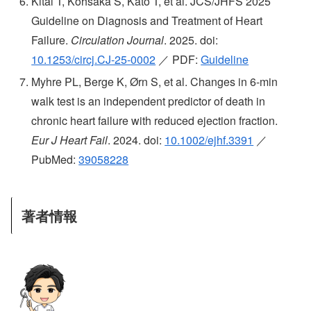
Kitai T, Kohsaka S, Kato T, et al. JCS/JHFS 2025
Guideline on Diagnosis and Treatment of Heart
Failure.
Circulation Journal
. 2025. doi:
10.1253/circj.CJ-25-0002
／ PDF:
Guideline
Myhre PL, Berge K, Ørn S, et al. Changes in 6-min
walk test is an independent predictor of death in
chronic heart failure with reduced ejection fraction.
Eur J Heart Fail
. 2024. doi:
10.1002/ejhf.3391
／
PubMed:
39058228
著者情報