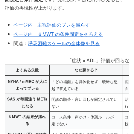
評価の再現性が上がります。
ページ内：主観評価のブレを減らす
ページ内： 6 MWT の条件固定をそろえる
関連：
呼吸困難スケールの全体像を見る
「症状 × ADL」評価が回らな
よくある失敗
なぜ起きる？
NYHA / mMRC が人に
「どの場面」を具体化せず、曖昧な想
距離
よってブレる
起で答えている
面を
SAS が毎回違う METs
問診の順番・言い回しが固定されてい
活動
になる
ない
行で
6 MWT の結果が揺れ
コース条件・声かけ・休憩ルールが一
コー
る
定でない
較す