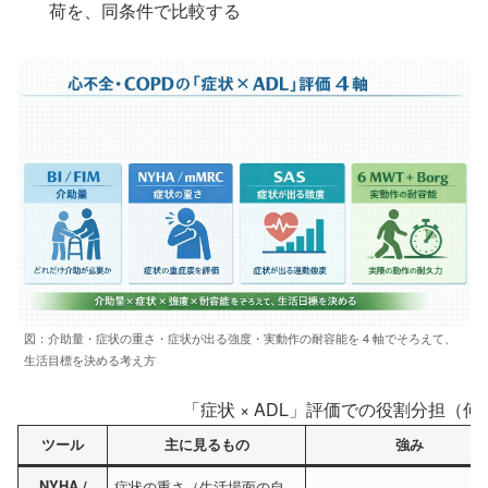
荷を、同条件で比較する
図：介助量・症状の重さ・症状が出る強度・実動作の耐容能を 4 軸でそろえて、
生活目標を決める考え方
「症状 × ADL」評価での役割分担（
ツール
主に見るもの
強み
NYHA /
症状の重さ（生活場面の自