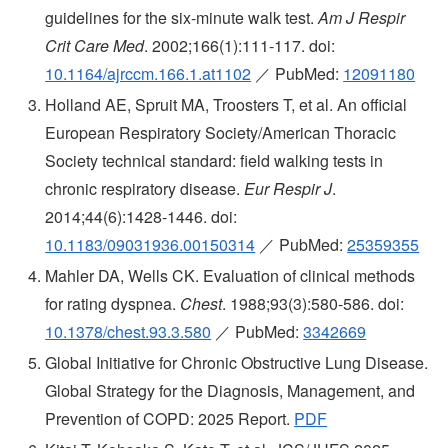
guidelines for the six-minute walk test.
Am J Respir
Crit Care Med
. 2002;166(1):111-117. doi:
10.1164/ajrccm.166.1.at1102
／ PubMed:
12091180
Holland AE, Spruit MA, Troosters T, et al. An official
European Respiratory Society/American Thoracic
Society technical standard: field walking tests in
chronic respiratory disease.
Eur Respir J
.
2014;44(6):1428-1446. doi:
10.1183/09031936.00150314
／ PubMed:
25359355
Mahler DA, Wells CK. Evaluation of clinical methods
for rating dyspnea.
Chest
. 1988;93(3):580-586. doi:
10.1378/chest.93.3.580
／ PubMed:
3342669
Global Initiative for Chronic Obstructive Lung Disease.
Global Strategy for the Diagnosis, Management, and
Prevention of COPD: 2025 Report.
PDF