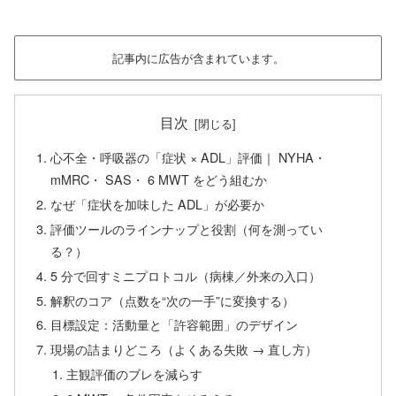
記事内に広告が含まれています。
目次
心不全・呼吸器の「症状 × ADL」評価｜ NYHA・
mMRC・ SAS・ 6 MWT をどう組むか
なぜ「症状を加味した ADL」が必要か
評価ツールのラインナップと役割（何を測ってい
る？）
5 分で回すミニプロトコル（病棟／外来の入口）
解釈のコア（点数を“次の一手”に変換する）
目標設定：活動量と「許容範囲」のデザイン
現場の詰まりどころ（よくある失敗 → 直し方）
主観評価のブレを減らす