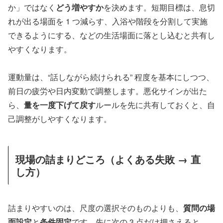
か」ではなく
どう増やすか
を決めます。短期目標は、息切
れが出る場面を 1 つ減らす、入浴や階段を分割して実施
できるようにする、などの生活場面に落とし込むと共有し
やすくなります。
運動量は、“話しながら続けられる” 程度を基本にしつつ、
前日の疲労や日内変動で調整します。悪化サインが出た
ら、
量を一度下げて戻す
ルールを先に共有しておくと、自
己調整がしやすくなります。
現場の詰まりどころ（よくある失敗 → 直
し方）
詰まりやすいのは、尺度の選択そのものよりも、
質問の場
面設定
と
条件固定
です。先に次の 3 点だけ押さえると、