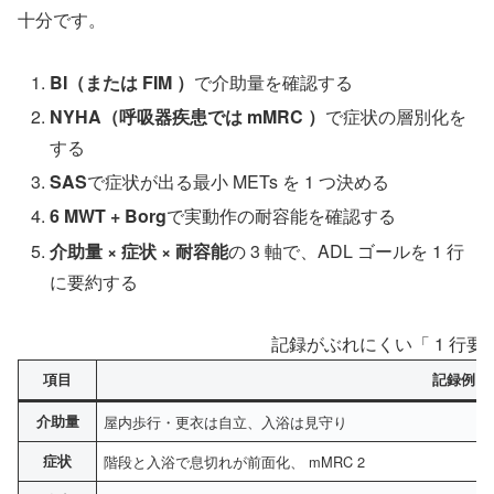
十分です。
BI（または FIM ）
で介助量を確認する
NYHA（呼吸器疾患では mMRC ）
で症状の層別化を
する
SAS
で症状が出る最小 METs を 1 つ決める
6 MWT + Borg
で実動作の耐容能を確認する
介助量 × 症状 × 耐容能
の 3 軸で、ADL ゴールを 1 行
に要約する
記録がぶれにくい「 1 行要
項目
記録例
介助量
屋内歩行・更衣は自立、入浴は見守り
症状
階段と入浴で息切れが前面化、 mMRC 2