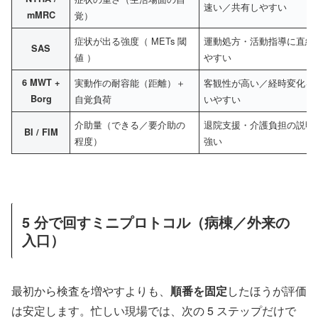
速い／共有しやすい
mMRC
覚）
症状が出る強度（ METs 閾
運動処方・活動指導に直結
SAS
値 ）
やすい
6 MWT +
実動作の耐容能（距離）＋
客観性が高い／経時変化を
Borg
自覚負荷
いやすい
介助量（できる／要介助の
退院支援・介護負担の説明
BI / FIM
程度）
強い
5 分で回すミニプロトコル（病棟／外来の
入口）
最初から検査を増やすよりも、
順番を固定
したほうが評価
は安定します。忙しい現場では、次の 5 ステップだけで