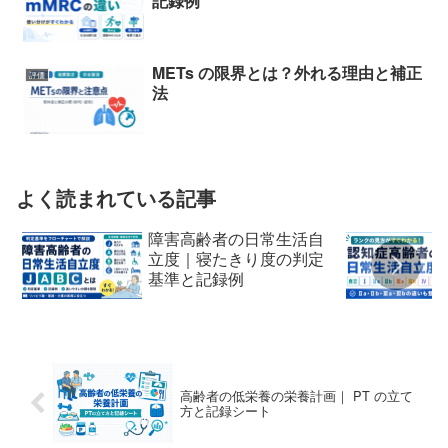
記録例
METs の限界とは？外れる理由と補正
評価
法
よく読まれている記事
障害高齢者の日常生活自
立度｜寝たきり度の判定
基準と記録例
高齢者の低栄養の栄養計画｜ PT の立て
方と記録シート