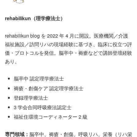
rehabilikun（理学療法士）
rehabilikun blog を 2022 年 4 月に開設。医療機関／介護
福祉施設／訪問リハの現場経験に基づき、臨床に役立つ評
価・プロトコルを発信。脳卒中・褥瘡などで講師登壇経験
あり。
脳卒中 認定理学療法士
褥瘡・創傷ケア 認定理学療法士
登録理学療法士
3 学会合同呼吸療法認定士
福祉住環境コーディネーター 2 級
専門領域：
脳卒中、褥瘡・創傷、呼吸リハ、栄養（リハ栄