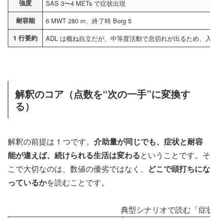
強度
SAS 3〜4 METs で症状出現
耐容能
6 MWT 280 m、終了時 Borg 5
1 行要約
ADL は概ね自立だが、中等度活動で息切れが出るため、入
解釈のコア（点数を“次の一手”に変換す
る）
解釈の前提は 1 つです。
介助量が同じでも、症状と耐容
能が違えば、続けられる生活は変わる
ということです。そ
こで大切なのは、数値の優劣ではなく、
どこで頭打ちにな
っているか
を読むことです。
典型シナリオで読む「症状 ×