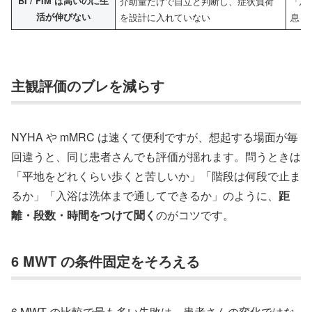
BI / FIM は高いのに生
介助量だけで自立と判断し、症状負荷
「息
活が伸びない
を設計に入れていない
息・
主観評価のブレを減らす
NYHA や mMRC は速くて便利ですが、想起する場面が毎
回違うと、同じ患者さんでも評価が揺れます。問うときは
「平地をどれくらい歩くと苦しいか」「階段は何段で止ま
るか」「入浴は洗体まで通してできるか」のように、
距
離・段数・時間をつけて聞く
のがコツです。
6 MWT の条件固定をそろえる
6 MWT の比較で最も多い失敗は、患者さんの変化ではな