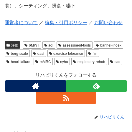
養）、シーティング、摂食・嚥下
運営者について
／
編集・引用ポリシー
／
お問い合わせ
評価
6MWT
adl
assessment-tools
barthel-index
borg-scale
dasi
exercise-tolerance
fim
heart-failure
mMRC
nyha
respiratory-rehab
sas
リハビリくんをフォローする
リハビリくん