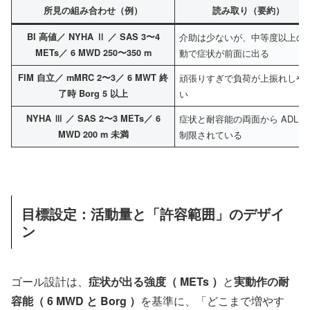
所見の組み合わせ（例）
読み取り（要約）
BI 高値／ NYHA Ⅱ ／ SAS 3〜4
介助は少ないが、中等度以上の
METs／ 6 MWD 250〜350 m
動で症状が前面に出る
FIM 自立／ mMRC 2〜3／ 6 MWT 終
頑張りすぎで負荷が上振れしや
了時 Borg 5 以上
い
NYHA Ⅲ ／ SAS 2〜3 METs／ 6
症状と耐容能の両面から ADL 
MWD 200 m 未満
制限されている
目標設定：活動量と「許容範囲」のデザイ
ン
ゴール設計は、
症状が出る強度（ METs ）
と
実動作の耐
容能（ 6 MWD と Borg ）
を基準に、「どこまで増やす