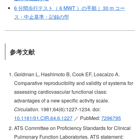
6 分間歩行テスト（ 6 MWT ）の手順｜ 30 m コー
ス・中止基準・記録の型
参考文献
Goldman L, Hashimoto B, Cook EF, Loscalzo A.
Comparative reproducibility and validity of systems for
assessing cardiovascular functional class:
advantages of a new specific activity scale.
Circulation
. 1981;64(6):1227-1234. doi:
10.1161/01.CIR.64.6.1227
／ PubMed:
7296795
ATS Committee on Proficiency Standards for Clinical
Pulmonary Function Laboratories. ATS statement: