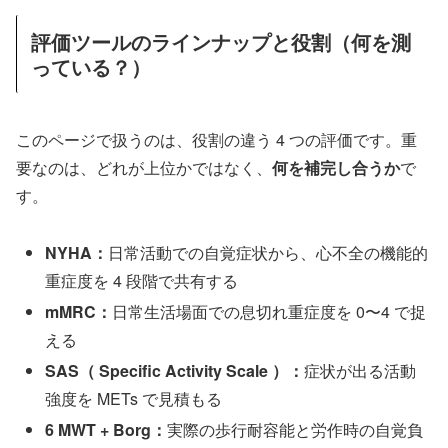
評価ツールのラインナップと役割（何を測
っている？）
このページで扱うのは、役割の違う 4 つの評価です。重
要なのは、どれが上位かではなく、
何を補完し合うか
で
す。
NYHA：
日常活動での自覚症状から、心不全の機能的
重症度を 4 段階で共有する
mMRC：
日常生活場面での息切れ重症度を 0〜4 で捉
える
SAS（ Specific Activity Scale ）：
症状が出る活動
強度を METs で見積もる
6 MWT + Borg：
実際の歩行耐容能と労作時の自覚負