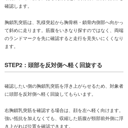
確認します。
胸鎖乳突筋は、乳様突起から胸骨柄・鎖骨内側部へ向かっ
て斜めに走ります。筋腹をいきなり探すのではなく、両端
のランドマークを先に確認すると走行を見失いにくくなり
ます。
STEP2：頭部を反対側へ軽く回旋する
確認したい側の胸鎖乳突筋を浮き上がらせるため、対象者
に頭部を反対側へ軽く回旋してもらいます。
右胸鎖乳突筋を確認する場合は、顔を左へ軽く向けます。
強い抵抗を加えなくても、収縮した筋腹が頸部前外側に浮
き上がれば位置を確認できます。