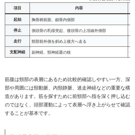
項目
内容
起始
胸骨柄前面、鎖骨内側部
首
停止
側頭骨の乳様突起、後頭骨の上項線外側部
耳
走行
頸部前外側を斜め上後方へ走る
胸
支配神経
副神経、頸神経叢の枝
頸
筋腹は頸部の表層にあるため比較的確認しやすい一方、深
部や周囲には頸動脈、内頸静脈、迷走神経などの重要な構
造があります。筋を探すために前頸部へ指を深く押し込む
のではなく、頭部運動によって表層へ浮き上がらせて確認
することが基本です。