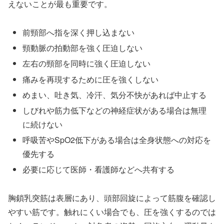
えないことが最も重要です。
前頸部へ指を深く押し込まない
頸動脈の拍動部を強く圧迫しない
左右の頸部を同時に強く圧迫しない
痛みを再現するために圧を強くしない
めまい、吐き気、冷汗、気分不快があれば中止する
しびれや筋力低下などの神経症状がある場合は無理
に続けない
呼吸苦やSpO2低下がある場合は全身状態への対応を
優先する
必要に応じて医師・看護師などへ共有する
胸鎖乳突筋は表層にあり、頭部回旋によって筋腹を確認し
やすい筋です。触れにくい場合でも、圧を強くするのでは