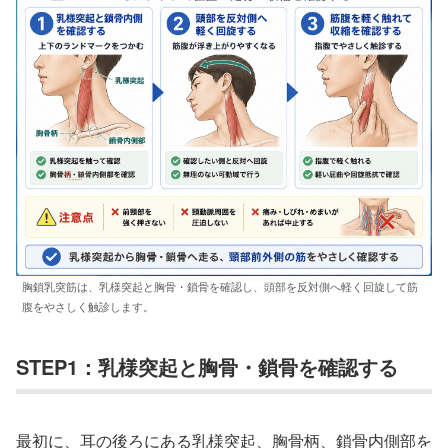
胸鎖乳突筋は、乳様突起と胸骨・鎖骨を確認し、頭部を反対側へ軽く回旋して筋
腹をやさしく触診します。
STEP1：乳様突起と胸骨・鎖骨を確認する
最初に、耳の後ろにある乳様突起、胸骨柄、鎖骨内側部を