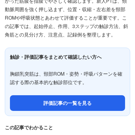
がった筋腹を指腹でやさしく確認します。新人PTは、頸
動脈周囲を強く押し込まず、位置・収縮・左右差を頸部
ROMや呼吸状態とあわせて評価することが重要です。こ
の記事では、起始停止、作用、3ステップの触診方法、斜
角筋との見分け方、注意点、記録例を整理します。
触診・評価記事をまとめて確認したい方へ
胸鎖乳突筋は、頸部ROM・姿勢・呼吸パターンを確
認する際の基本的な触診部位です。
評価記事の一覧を見る
この記事でわかること