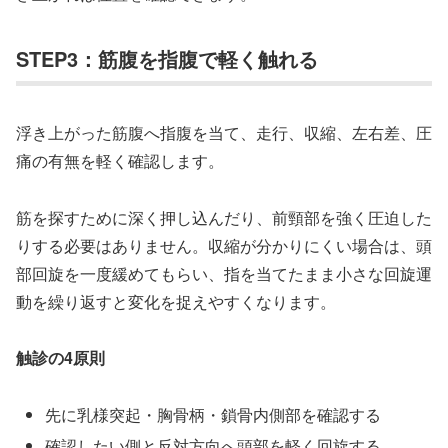
STEP3：筋腹を指腹で軽く触れる
浮き上がった筋腹へ指腹を当て、走行、収縮、左右差、圧
痛の有無を軽く確認します。
筋を探すために深く押し込んだり、前頸部を強く圧迫した
りする必要はありません。収縮が分かりにくい場合は、頭
部回旋を一度緩めてもらい、指を当てたまま小さな回旋運
動を繰り返すと変化を捉えやすくなります。
触診の4原則
先に乳様突起・胸骨柄・鎖骨内側部を確認する
確認したい側と反対方向へ頭部を軽く回旋する