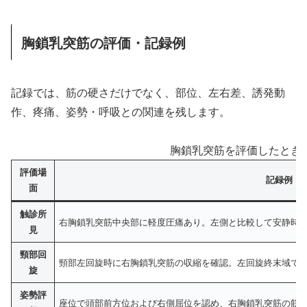
胸鎖乳突筋の評価・記録例
記録では、筋の硬さだけでなく、部位、左右差、誘発動
作、疼痛、姿勢・呼吸との関連を残します。
胸鎖乳突筋を評価したとき
評価場
記録例
面
触診所
右胸鎖乳突筋中央部に軽度圧痛あり。左側と比較して安静時
見
頸部回
頸部左回旋時に右胸鎖乳突筋の収縮を確認。左回旋終末域で
旋
姿勢評
座位で頭部前方位および右側屈位を認め、右胸鎖乳突筋の筋