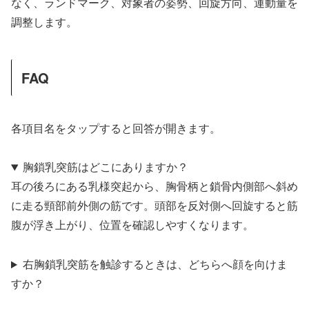
なく、ランドマーク、対象者の姿勢、回旋方向、運動量を
調整します。
FAQ
各項目名をタップすると回答が開きます。
胸鎖乳突筋はどこにありますか？
耳の後ろにある乳様突起から、胸骨柄と鎖骨内側部へ斜め
に走る頸部前外側の筋です。頭部を反対側へ回旋すると筋
腹が浮き上がり、位置を確認しやすくなります。
右胸鎖乳突筋を触診するときは、どちらへ顔を向けま
すか？