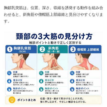
胸鎖乳突筋は、位置、深さ、収縮を誘発する動作を組み合
わせると、斜角筋や僧帽筋上部線維と見分けやすくなりま
す。