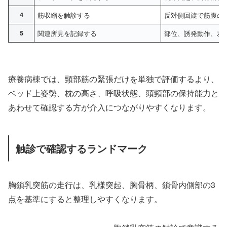
4
筋収縮を触診する
反対側回旋で筋腹の
5
関連所見を記録する
部位、誘発動作、左
療養病棟では、頸部筋の緊張だけを単独で評価するより、
ベッド上姿勢、枕の高さ、呼吸状態、頭頸部の保持能力と
あわせて確認する方が介入につながりやすくなります。
触診で確認するランドマーク
胸鎖乳突筋の走行は、乳様突起、胸骨柄、鎖骨内側部の3
点を基準にすると整理しやすくなります。