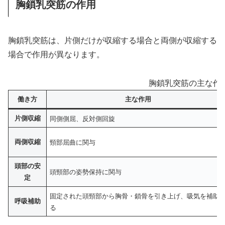
胸鎖乳突筋の作用
胸鎖乳突筋は、片側だけが収縮する場合と両側が収縮する
場合で作用が異なります。
胸鎖乳突筋の主な作
働き方
主な作用
片側収縮
同側側屈、反対側回旋
両側収縮
頸部屈曲に関与
頭部の安
頭頸部の姿勢保持に関与
定
固定された頭頸部から胸骨・鎖骨を引き上げ、吸気を補助
呼吸補助
る