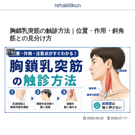
rehabilikun
胸鎖乳突筋の触診方法｜位置・作用・斜角
筋との見分け方
評価
2026.06.23
2026.07.17