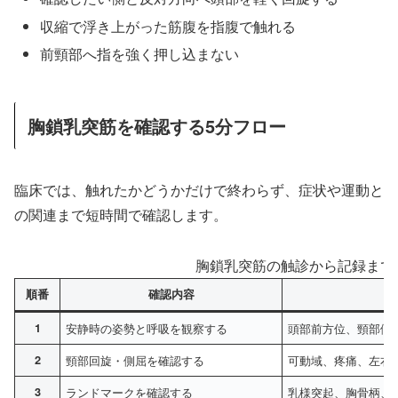
収縮で浮き上がった筋腹を指腹で触れる
前頸部へ指を強く押し込まない
胸鎖乳突筋を確認する5分フロー
臨床では、触れたかどうかだけで終わらず、症状や運動と
の関連まで短時間で確認します。
胸鎖乳突筋の触診から記録まで
順番
確認内容
1
安静時の姿勢と呼吸を観察する
頭部前方位、頸部傾
2
頸部回旋・側屈を確認する
可動域、疼痛、左右
3
ランドマークを確認する
乳様突起、胸骨柄、