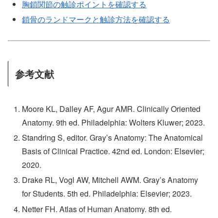
胸鎖関節の触診ポイントを確認する
鎖骨のランドマークと触診方法を確認する
参考文献
Moore KL, Dalley AF, Agur AMR. Clinically Oriented
Anatomy. 9th ed. Philadelphia: Wolters Kluwer; 2023.
Standring S, editor. Gray’s Anatomy: The Anatomical
Basis of Clinical Practice. 42nd ed. London: Elsevier;
2020.
Drake RL, Vogl AW, Mitchell AWM. Gray’s Anatomy
for Students. 5th ed. Philadelphia: Elsevier; 2023.
Netter FH. Atlas of Human Anatomy. 8th ed.