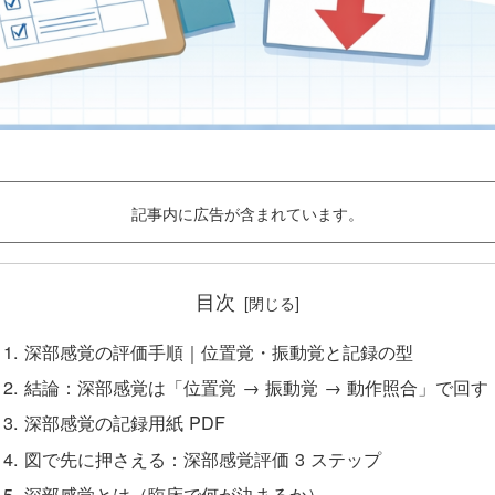
記事内に広告が含まれています。
目次
深部感覚の評価手順｜位置覚・振動覚と記録の型
結論：深部感覚は「位置覚 → 振動覚 → 動作照合」で回す
深部感覚の記録用紙 PDF
図で先に押さえる：深部感覚評価 3 ステップ
深部感覚とは（臨床で何が決まるか）