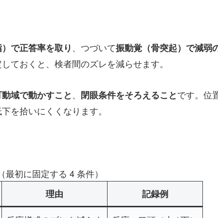
、つづいて
指）で正答率を取り
振動覚（骨突起）で減弱
定しておくと、検者間のズレを減らせます。
、
です。位
可動域で動かすこと
閉眼条件をそろえること
低下を拾いにくくなります。
最初に固定する 4 条件）
理由
記録例