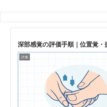
深部感覚の評価手順｜位置覚・
評価