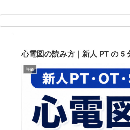
心電図の読み方｜新人 PT の 5
評価