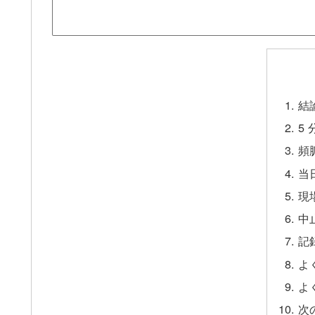
結
5
頻
当
現
中
記
よ
よ
次