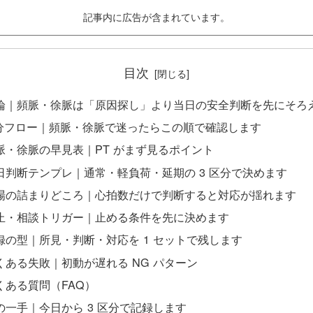
記事内に広告が含まれています。
目次
論｜頻脈・徐脈は「原因探し」より当日の安全判断を先にそろ
 分フロー｜頻脈・徐脈で迷ったらこの順で確認します
脈・徐脈の早見表｜PT がまず見るポイント
日判断テンプレ｜通常・軽負荷・延期の 3 区分で決めます
場の詰まりどころ｜心拍数だけで判断すると対応が揺れます
止・相談トリガー｜止める条件を先に決めます
録の型｜所見・判断・対応を 1 セットで残します
くある失敗｜初動が遅れる NG パターン
くある質問（FAQ）
の一手｜今日から 3 区分で記録します