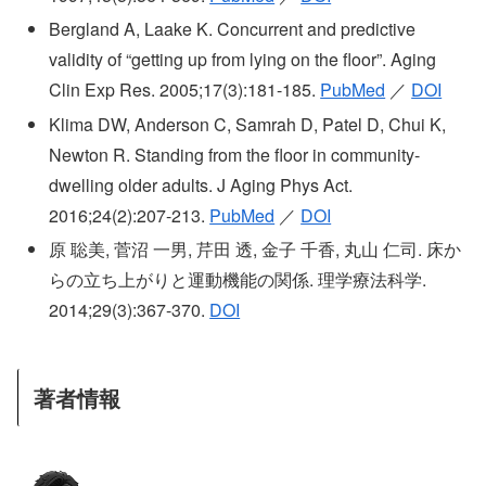
Bergland A, Laake K. Concurrent and predictive
validity of “getting up from lying on the floor”. Aging
Clin Exp Res. 2005;17(3):181-185.
PubMed
／
DOI
Klima DW, Anderson C, Samrah D, Patel D, Chui K,
Newton R. Standing from the floor in community-
dwelling older adults. J Aging Phys Act.
2016;24(2):207-213.
PubMed
／
DOI
原 聡美, 菅沼 一男, 芹田 透, 金子 千香, 丸山 仁司. 床か
らの立ち上がりと運動機能の関係. 理学療法科学.
2014;29(3):367-370.
DOI
著者情報