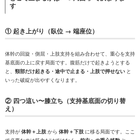
す
① 起き上がり（臥位 → 端座位）
体幹の回旋・側屈・上肢支持を組み合わせて、重心を支持
基底面の上に戻す局面です。腹筋だけで起きようとする
と、
頸部だけ起きる・途中で止まる・上肢で押せない
と
いった破綻が出やすくなります。
② 四つ這い〜膝立ち（支持基底面の切り替
え）
支持が
体幹＋上肢
から
体幹＋下肢
に移る局面です。ここ