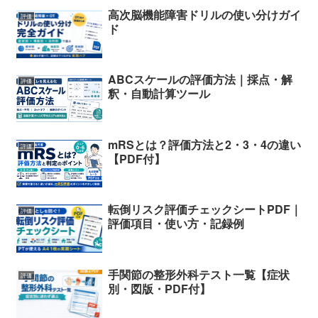
高次脳機能障害ドリルの使い分けガイ
評価
ド
ABCスケールの評価方法｜採点・解
評価
釈・自動計算ツール
mRSとは？評価方法と2・3・4の違い
評価
【PDF付】
転倒リスク評価チェックシートPDF｜
評価
評価項目・使い方・記録例
手関節の整形外科テスト一覧【症状
評価
別・図版・PDF付】