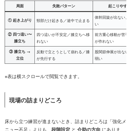
局面
失敗パターン
起こりやすい
体幹回旋が出ない、
① 起き上がり
頸部だけ起きる／途中で止まる
い
② 四つ這い〜
四つ這いが不安定／膝立ちへ移
前方重心移動が苦手
膝立ち
れない
が作れない
③ 膝立ち →
反動で立とうとして崩れる／膝
股関節伸展が出ない
立位
が先行する
弱い
※表は横スクロールで閲覧できます。
現場の詰まりどころ
床から立つ練習が進まないとき、詰まりどころは「強化メ
ニュー不足」よりも、
段階設定
と
介助の方向
にありま