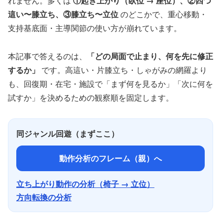
れません。多くは
①起き上がり（臥位 → 座位）、②四つ
這い〜膝立ち、③膝立ち〜立位
のどこかで、重心移動・
支持基底面・主導関節の使い方が崩れています。
本記事で答えるのは、
「どの局面で止まり、何を先に修正
するか」
です。高這い・片膝立ち・しゃがみの網羅より
も、回復期・在宅・施設で「まず何を見るか」「次に何を
試すか」を決めるための観察順を固定します。
同ジャンル回遊（まずここ）
動作分析のフレーム（親）へ
立ち上がり動作の分析（椅子 → 立位）
方向転換の分析