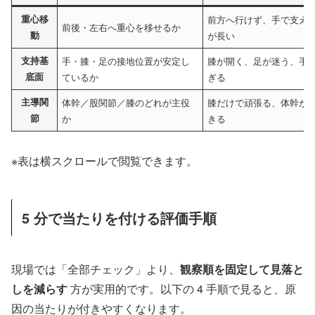
重心移
前方へ行けず、手で支え
前後・左右へ重心を移せるか
動
が長い
支持基
手・膝・足の接地位置が安定し
膝が開く、足が迷う、手
底面
ているか
ぎる
主導関
体幹／股関節／膝のどれが主役
膝だけで頑張る、体幹が
節
か
きる
※表は横スクロールで閲覧できます。
5 分で当たりを付ける評価手順
現場では「全部チェック」より、
観察順を固定して見落と
しを減らす
方が実用的です。以下の 4 手順で見ると、原
因の当たりが付きやすくなります。