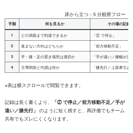
床から立つ：5 分観察フロー（
手順
何を見るか
その場の記録
1
どの局面まで到達できるか
「② で停止」
2
進まない方向はどちらか
「前方移動不足」
3
手・膝・足の置き場所は適切か
「手が遠い／膝幅が広
4
主導関節と代償は何か
「膝先行／上肢牽引あ
※表は横スクロールで閲覧できます。
記録は長く書くより、
「② で停止／前方移動不足／手が
遠い／膝先行」
のように短く残すと、再評価でもチーム
共有でもズレにくくなります。