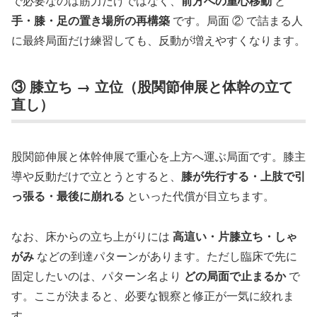
で必要なのは筋力だけではなく、
前方への重心移動
と
手・膝・足の置き場所の再構築
です。局面 ② で詰まる人
に最終局面だけ練習しても、反動が増えやすくなります。
③ 膝立ち → 立位（股関節伸展と体幹の立て
直し）
股関節伸展と体幹伸展で重心を上方へ運ぶ局面です。膝主
導や反動だけで立とうとすると、
膝が先行する・上肢で引
っ張る・最後に崩れる
といった代償が目立ちます。
なお、床からの立ち上がりには
高這い・片膝立ち・しゃ
がみ
などの到達パターンがあります。ただし臨床で先に
固定したいのは、パターン名より
どの局面で止まるか
で
す。ここが決まると、必要な観察と修正が一気に絞れま
す。