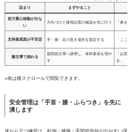
詰まり
まずやること
前方重心移動が出な
方向づけと接地位置の確認を先に行う
「鼻を手
い
支持基底面が不安定
手・膝・足の置き場所を固定する
「ここに
股関節主導へ誘導し、体幹参加を増や
「お尻を
膝主導で崩れる
す
る」
※表は横スクロールで閲覧できます。
安全管理は「手首・膝・ふらつき」を先に
潰します
床から立つ練習は、転倒・膝痛・手関節負担が出やすい課