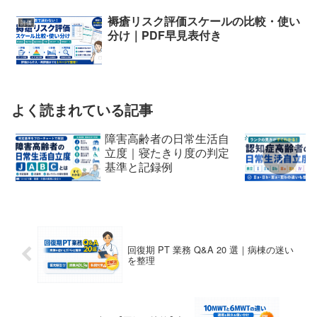
褥瘡リスク評価スケールの比較・使い
評価
分け｜PDF早見表付き
よく読まれている記事
障害高齢者の日常生活自
立度｜寝たきり度の判定
基準と記録例
回復期 PT 業務 Q&A 20 選｜病棟の迷い
を整理