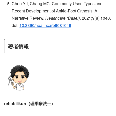
Choo YJ, Chang MC. Commonly Used Types and
Recent Development of Ankle-Foot Orthosis: A
Narrative Review.
Healthcare (Basel)
. 2021;9(8):1046.
doi:
10.3390/healthcare9081046
著者情報
rehabilikun（理学療法士）