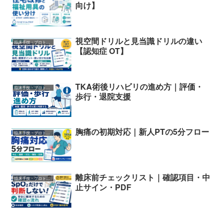
向け】
視空間ドリルと見当識ドリルの違い
臨床手技・プロトコル
【認知症 OT】
TKA術後リハビリの進め方｜評価・
臨床手技・プロトコル
歩行・退院支援
胸痛の初期対応｜新人PTの5分フロー
臨床手技・プロトコル
離床前チェックリスト｜確認項目・中
臨床手技・プロトコル
止サイン・PDF