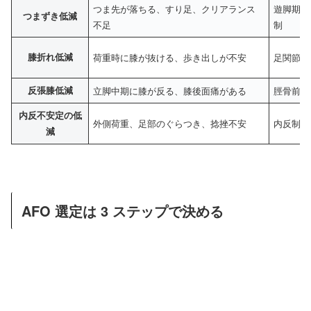
つま先が落ちる、すり足、クリアランス
遊脚期の
つまずき低減
不足
制
膝折れ低減
荷重時に膝が抜ける、歩き出しが不安
足関節を
反張膝低減
立脚中期に膝が反る、膝後面痛がある
脛骨前傾
内反不安定の低
外側荷重、足部のぐらつき、捻挫不安
内反制御
減
AFO 選定は 3 ステップで決める