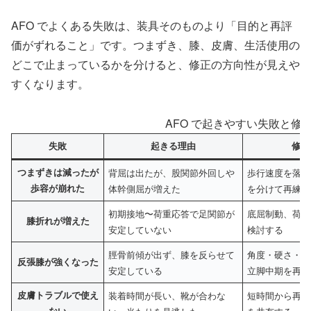
AFO でよくある失敗は、装具そのものより「目的と再評
価がずれること」です。つまずき、膝、皮膚、生活使用の
どこで止まっているかを分けると、修正の方向性が見えや
すくなります。
AFO で起きやすい失敗と修
失敗
起きる理由
修正
つまずきは減ったが
背屈は出たが、股関節外回しや
歩行速度を落と
歩容が崩れた
体幹側屈が増えた
を分けて再練習
初期接地〜荷重応答で足関節が
底屈制動、荷重
膝折れが増えた
安定していない
検討する
脛骨前傾が出ず、膝を反らせて
角度・硬さ・底
反張膝が強くなった
安定している
立脚中期を再評
皮膚トラブルで使え
装着時間が長い、靴が合わな
短時間から再導