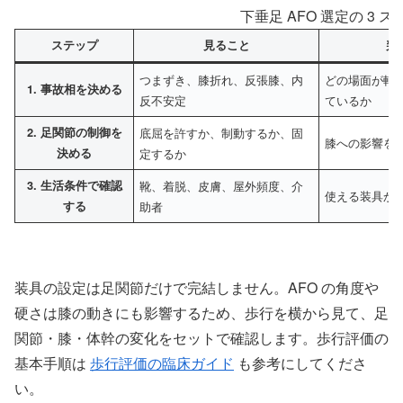
下垂足 AFO 選定の 3 
ステップ
見ること
判
つまずき、膝折れ、反張膝、内
どの場面が転
1. 事故相を決める
反不安定
ているか
2. 足関節の制御を
底屈を許すか、制動するか、固
膝への影響を
決める
定するか
3. 生活条件で確認
靴、着脱、皮膚、屋外頻度、介
使える装具か
する
助者
装具の設定は足関節だけで完結しません。AFO の角度や
硬さは膝の動きにも影響するため、歩行を横から見て、足
関節・膝・体幹の変化をセットで確認します。歩行評価の
基本手順は
歩行評価の臨床ガイド
も参考にしてくださ
い。