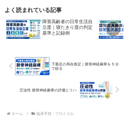
よく読まれている記事
障害高齢者の日常生活自
立度｜寝たきり度の判定
基準と記録例
下垂足の局在推定｜腓骨神経麻痺を 5 分
で絞る
圧迫性 腓骨神経麻痺の評価とリハ
ホーム
臨床手技・プロトコル