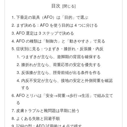
目次
下垂足の装具（AFO）は「目的」で選ぶ
まず決める：AFO を使う目的は 4 つに分ける
AFO 選定は 3 ステップで決める
AFO の種類は「制御力」と「動きやすさ」で見る
症状別に見る：つまずき・膝折れ・反張膝・内反
つまずきが主なら、遊脚期の背屈を確保する
膝折れが主なら、荷重応答の安定を優先する
反張膝が主なら、脛骨前傾が出る条件を作る
内反不安定が主なら、接地の安定と外側荷重を確認
する
AFO とリハは「安全→荷重→歩行→生活」で組み立て
る
皮膚トラブルと靴問題は早期に拾う
よくある失敗と回避手順
記録の型：AFO 試用後は 4 点で残す