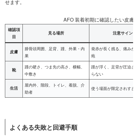
せます。
AFO 装着初期に確認したい皮膚
確認項
見る場所
注意サイン
目
腓骨頭周囲、足背、踵、外果・内
発赤が長く残る、痛みが
皮膚
果
疱
踵の硬さ、つま先の高さ、横幅、
踵が浮く、足背が圧迫さ
靴
中敷き
らない
屋内外、階段、トイレ、着脱、介
生活
使う場面が限定されすぎ
助者
よくある失敗と回避手順