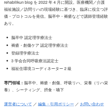
rehabilikun blog を 2022 年 4 月に開設。医療機関／介護
福祉施設／訪問リハの現場経験に基づき、臨床に役立つ評
価・プロトコルを発信。脳卒中・褥瘡などで講師登壇経験
あり。
脳卒中 認定理学療法士
褥瘡・創傷ケア 認定理学療法士
登録理学療法士
3 学会合同呼吸療法認定士
福祉住環境コーディネーター 2 級
専門領域：
脳卒中、褥瘡・創傷、呼吸リハ、栄養（リハ栄
養）、シーティング、摂食・嚥下
運営者について
／
編集・引用ポリシー
／
お問い合わせ