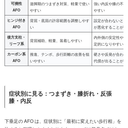
可撓性
遊脚期のつまずき対策、軽量で使い
強い内反や膝の不安
AFO
やすい
やすい
ヒンジ付き
背屈・底屈の許容範囲を調整しやす
設定が合わないと膝
AFO
い
が悪化することがあ
後方支柱・
内外側の安定性や膝
背屈補助、軽量、装着しやすい
リーフ系
定的になりやすい
カーボン系
推進、テンポ、歩行距離の改善を狙
硬さや反発が合わな
AFO
いやすい
代償が出ることがあ
症状別に見る：つまずき・膝折れ・反張
膝・内反
下垂足の AFO は、症状別に「最初に変えたい歩行相」を