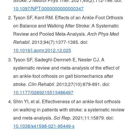
Stroke.
J Neurol Phys Ther
. 2021;45(2):112-196. doi:
10.1097/NPT.0000000000000347
Tyson SF, Kent RM. Effects of an Ankle-Foot Orthosis
on Balance and Walking After Stroke: A Systematic
Review and Pooled Meta-Analysis.
Arch Phys Med
Rehabil
. 2013;94(7):1377-1385. doi:
10.1016/j.apmr.2012.12.025
Tyson SF, Sadeghi-Demneh E, Nester CJ. A
systematic review and meta-analysis of the effect of
an ankle-foot orthosis on gait biomechanics after
stroke.
Clin Rehabil
. 2013;27(10):879-891. doi:
10.1177/0269215513486497
Shin YI, et al. Effectiveness of an ankle-foot orthosis
on walking in patients with stroke: a systematic review
and meta-analysis.
Sci Rep
. 2021;11:15879. doi:
10.1038/s41598-021-95449-x