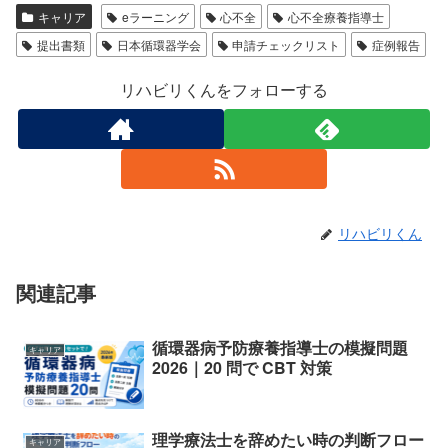
キャリア
eラーニング
心不全
心不全療養指導士
提出書類
日本循環器学会
申請チェックリスト
症例報告
リハビリくんをフォローする
リハビリくん
関連記事
循環器病予防療養指導士の模擬問題
キャリア
2026｜20 問で CBT 対策
理学療法士を辞めたい時の判断フロー
キャリア