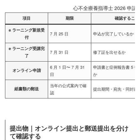
心不全療養指導士 2026 申
項目
期限
確認すること
e ラーニング新規受
7 月 25 日
申込が完了しているか
付
e ラーニング受講完
7 月 31 日
修了証を出せるか
了
6 月 1 日〜 7 月 31
申請書と症例報告書 5 
オンライン申請
日
か
当年の公式案内で確
紙書類の郵送
提出期間・宛先・同封書
認
提出物｜オンライン提出と郵送提出を分け
て確認する