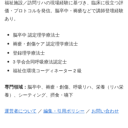
福祉施設／訪問リハの現場経験に基づき、臨床に役立つ評
価・プロトコルを発信。脳卒中・褥瘡などで講師登壇経験
あり。
脳卒中 認定理学療法士
褥瘡・創傷ケア 認定理学療法士
登録理学療法士
3 学会合同呼吸療法認定士
福祉住環境コーディネーター 2 級
専門領域：
脳卒中、褥瘡・創傷、呼吸リハ、栄養（リハ栄
養）、シーティング、摂食・嚥下
運営者について
／
編集・引用ポリシー
／
お問い合わせ