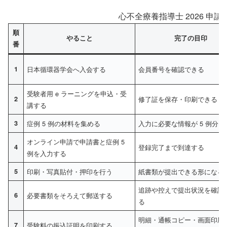
心不全療養指導士 2026 申
順
やること
完了の目印
番
1
日本循環器学会へ入会する
会員番号を確認できる
受験者用 e ラーニングを申込・受
2
修了証を保存・印刷できる
講する
3
症例 5 例の材料を集める
入力に必要な情報が 5 例分そ
オンライン申請で申請書と症例 5
4
登録完了まで到達する
例を入力する
5
印刷・写真貼付・押印を行う
紙書類が提出できる形になる
追跡や控えで提出状況を確認
6
必要書類をそろえて郵送する
る
明細・通帳コピー・画面印刷
7
受験料の振込証明を印刷する