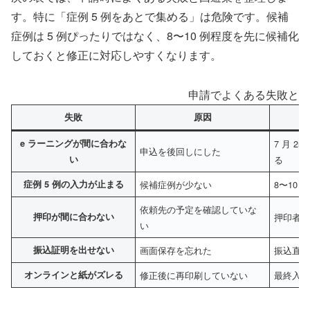
す。特に「症例 5 例をあとで集める」は危険です。候補
症例は 5 例ぴったりではなく、8〜10 例程度を先に候補化
しておくと修正に対応しやすくなります。
申請でよくある失敗と回
失敗
原因
e ラーニングが間に合わな
7 月 
申込を後回しにした
い
る
症例 5 例の入力が止まる
候補症例が少ない
8〜10
依頼先の予定を確認していな
押印が間に合わない
押印者
い
振込証明を出せない
画面保存を忘れた
振込直
オンラインと紙がズレる
修正後に再印刷していない
最終入