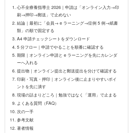
心不全療養指導士 2026｜申請は「オンライン入力→印
刷→押印→郵送」で止めない
結論｜最初に「会員→ e ラーニング→症例 5 例→紙書
類」の順で固定する
A4 申請チェックシートをダウンロード
5 分フロー｜申請でやることを順番に確認する
期限｜オンライン申請と e ラーニングを先にカレンダ
ーへ入れる
提出物｜オンライン提出と郵送提出を分けて確認する
印刷・写真・押印｜オンライン後に止まりやすいポイ
ントを先に潰す
現場の詰まりどころ｜勉強ではなく「運用」で止まる
よくある質問（FAQ）
次の一手
参考文献
著者情報