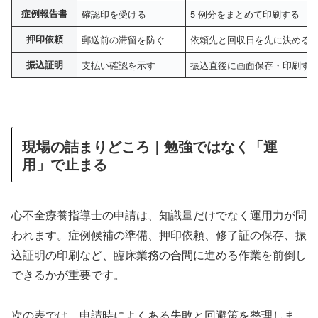
症例報告書
確認印を受ける
5 例分をまとめて印刷する
押印依頼
郵送前の滞留を防ぐ
依頼先と回収日を先に決める
振込証明
支払い確認を示す
振込直後に画面保存・印刷す
現場の詰まりどころ｜勉強ではなく「運
用」で止まる
心不全療養指導士の申請は、知識量だけでなく運用力が問
われます。症例候補の準備、押印依頼、修了証の保存、振
込証明の印刷など、臨床業務の合間に進める作業を前倒し
できるかが重要です。
次の表では、申請時によくある失敗と回避策を整理しま