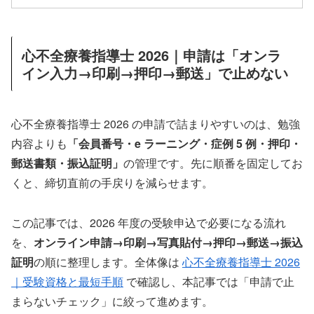
心不全療養指導士 2026｜申請は「オンラ
イン入力→印刷→押印→郵送」で止めない
心不全療養指導士 2026 の申請で詰まりやすいのは、勉強
内容よりも
「会員番号・e ラーニング・症例 5 例・押印・
郵送書類・振込証明」
の管理です。先に順番を固定してお
くと、締切直前の手戻りを減らせます。
この記事では、2026 年度の受験申込で必要になる流れ
を、
オンライン申請→印刷→写真貼付→押印→郵送→振込
証明
の順に整理します。全体像は
心不全療養指導士 2026
｜受験資格と最短手順
で確認し、本記事では「申請で止
まらないチェック」に絞って進めます。