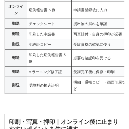
オンライ
症例報告書 5 例
申請書登録後に入力
ン
郵送
チェックシート
提出物の漏れを確認
郵送
印刷した申請書
写真貼付・自身の押印が必要
郵送
免許証コピー
受験資格の確認に使う
印刷した症例報告書 5
郵送
必要な確認印を受ける
例
郵送
e ラーニング修了証
受講完了後に保存・印刷
明細・通帳コピー・画面印刷な
郵送
受験料の振込証明
ど
印刷・写真・押印｜オンライン後に止まり
やすいポイントを先に潰す