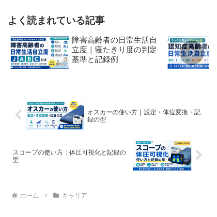
よく読まれている記事
障害高齢者の日常生活自
立度｜寝たきり度の判定
基準と記録例
オスカーの使い方｜設定・体位変換・記
録の型
スコープの使い方｜体圧可視化と記録の
型
ホーム
キャリア