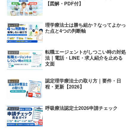
【図解・PDF付】
理学療法士は勝ち組か？なってよかっ
キャリア
た点と4つの判断軸
転職エージェントがしつこい時の対処
キャリア
法｜電話・LINE・求人紹介を止める
文面
認定理学療法士の取り方｜要件・日
キャリア
程・更新【2026】
呼吸療法認定士2026申請チェック
キャリア