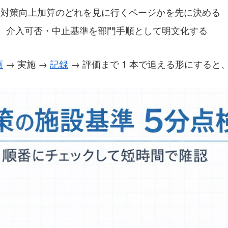
染対策向上加算のどれを見に行くページかを先に決める
E、介入可否・中止基準を部門手順として明文化する
画
→ 実施 →
記録
→ 評価まで 1 本で追える形にする