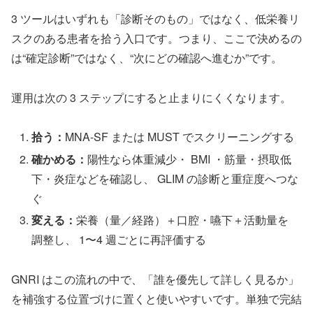
3 ツールはいずれも「診断そのもの」ではなく、低栄養リ
スクのある患者を拾う入口です。つまり、ここで決めるの
は“確定診断”ではなく、“次にどの確認へ進むか”です。
運用は次の 3 ステップにすると止まりにくくなります。
拾う：
MNA-SF または MUST でスクリーニングする
確かめる：
陽性なら体重減少・ BMI ・筋量・摂取低
下・炎症などを確認し、 GLIM の診断と重症度へつな
ぐ
変える：
栄養（量／経路）＋口腔・嚥下＋活動量を
調整し、 1〜4 週ごとに再評価する
GNRI はこの流れの中で、「誰を優先して詳しく見るか」
を補強する位置づけに置くと使いやすいです。単独で完結