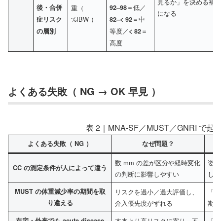
見るか」を決める補
＝低／
後・合併
重（
92–98
になる
%IBW ）
＝中
症リスク
82–< 92
等度／
＝
の層別
< 82
高度
よくある失敗（ NG → OK 早見 ）
表 2｜MNA-SF／MUST／GNRI 
よくある失敗（ NG ）
なぜ問題？
数 mm の差が区分や経時変化
姿勢
CC の測定条件が人によって違う
の判断に影響しやすい
し、
MUST の体重減少率の期間を取
リスクを過小／過大評価し、
「い
り違える
介入優先度がずれる
期間
在宅・外来でも acute disease
本来より高リスクに寄り、不
「 