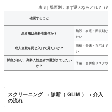
表 3｜場面別：まず選ぶならどれ？（迷
確認すること
施設・在宅・回復期など
患者層は高齢者主体か？
たい
病棟・外来・在宅まで、
成人全般を同じ入口で見たいか？
い
採血があり、高齢入院患者の層別までしたい
予後・合併症リスクや優
か？
スクリーニング → 診断（ GLIM ）→ 介入
の流れ