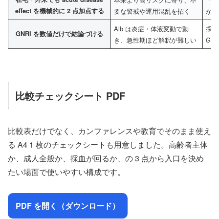
effect を機械的に 2 点加点する
要な警戒や運用混乱を招く
かを
Alb は炎症・体液変動で動
採血
GNRI を数値だけで結論づける
き、急性期ほど解釈が難しい
GN
比較チェックシート PDF
比較表だけでなく、カンファレンスや教育でそのまま使え
る A4 1 枚のチェックシートも用意しました。高齢者主体
か、成人全般か、採血が回るか、の 3 点から入口を決め
たい場面で使いやすい構成です。
PDF を開く（ダウンロード）