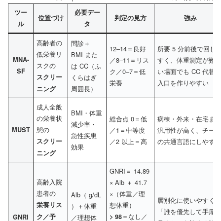
ツー
必要デー
位置づけ
判定の見方
強み
ル
タ
高齢者の
問診＋
12–14＝良好
所要 5 分前後で回し
低栄養リ
BMI また
MNA-
／8–11＝リス
すく、体重測定が難
スクの
は CC（ふ
SF
ク／0–7＝低
い場面でも CC 代替
スクリー
くらはぎ
栄養
入口を作りやすい
周囲長）
ニング
成人全般
BMI・体重
の栄養状
総合点 0＝低
病棟・外来・在宅ま
減少率・
態の
MUST
／1＝中等度
汎用性が高く、チー
急性疾患
スクリー
／2 以上＝高
の共通言語にしやす
効果
ニング
GNRI＝ 14.89
高齢入院
× Alb ＋ 41.7
患者の
×（体重／理
Alb（ g/dL
層別化に使いやすく
栄養リス
想体重）
）＋体重
「誰を優先して手厚
＝なし／
ク／予
> 98
GNRI
／理想体