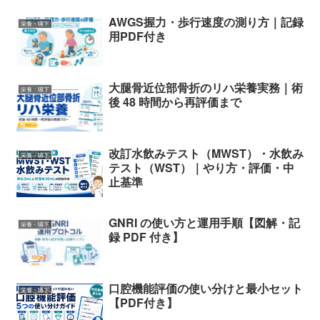
AWGS握力・歩行速度の測り方｜記録
栄養・嚥下
用PDF付き
大腿骨近位部骨折のリハ栄養実務｜術
栄養・嚥下
後 48 時間から再評価まで
改訂水飲みテスト（MWST）・水飲み
栄養・嚥下
テスト（WST）｜やり方・評価・中
止基準
GNRI の使い方と運用手順【図解・記
栄養・嚥下
録 PDF 付き】
口腔機能評価の使い分けと最小セット
栄養・嚥下
【PDF付き】