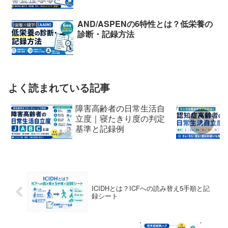
AND/ASPENの6特性とは？低栄養の
栄養・嚥下
診断・記録方法
よく読まれている記事
障害高齢者の日常生活自
立度｜寝たきり度の判定
基準と記録例
ICIDHとは？ICFへの読み替え5手順と記
録シート