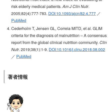
risk elderly medical patients.
Am J Clin Nutr
.
2005;82(4):777-783.
DOI:10.1093/ajcn/82.4.777
／
PubMed
Cederholm T, Jensen GL, Correia MITD, et al. GLIM
criteria for the diagnosis of malnutrition – A consensus
report from the global clinical nutrition community.
Clin
Nutr
. 2019;38(1):1-9.
DOI:10.1016/j.clnu.2018.08.002
／
PubMed
著者情報