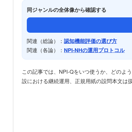
同ジャンルの全体像から確認する
関連（総論）：
認知機能評価の選び方
関連（各論）：
NPI-NHの運用プロトコル
この記事では、NPI-Qをいつ使うか、どのよ
設における継続運用、正規用紙の設問本文は