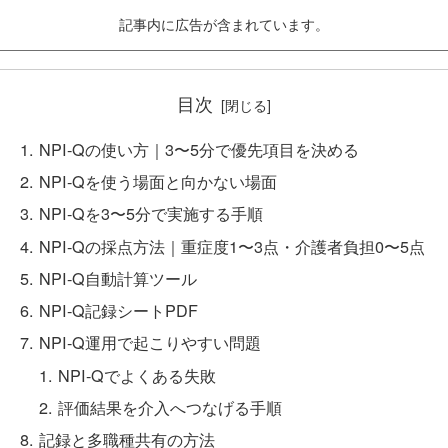
記事内に広告が含まれています。
目次
NPI-Qの使い方｜3〜5分で優先項目を決める
NPI-Qを使う場面と向かない場面
NPI-Qを3〜5分で実施する手順
NPI-Qの採点方法｜重症度1〜3点・介護者負担0〜5点
NPI-Q自動計算ツール
NPI-Q記録シートPDF
NPI-Q運用で起こりやすい問題
NPI-Qでよくある失敗
評価結果を介入へつなげる手順
記録と多職種共有の方法