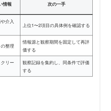
い情報
次の一手
価や介入
上位1〜2項目の具体例を確認する
情報源と観察期間を固定して再評
口の整理
価する
スクリー
観察記録を集約し、同条件で評価
する