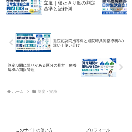
立度｜寝たきり度の判定
基準と記録例
退院前訪問指導料と退院時共同指導料2の
違い｜使い分け
算定期間に限りがある区分の見方｜療養
病棟の期限管理
ホーム
制度・実務
このサイトの使い方
プロフィール