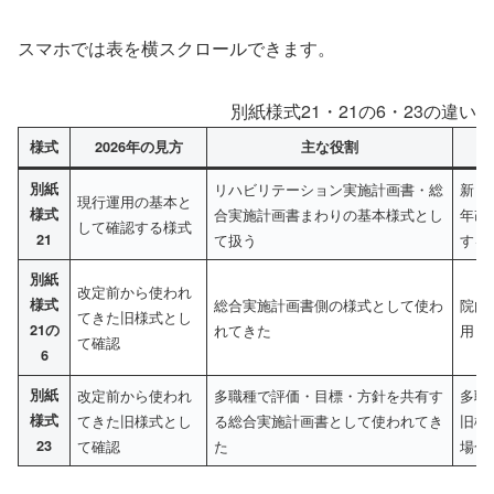
スマホでは表を横スクロールできます。
別紙様式21・21の6・23の違い
様式
2026年の見方
主な役割
別紙
リハビリテーション実施計画書・総
新し
現行運用の基本と
様式
合実施計画書まわりの基本様式とし
年改
して確認する様式
21
て扱う
する
別紙
改定前から使われ
様式
総合実施計画書側の様式として使わ
院内
てきた旧様式とし
21の
れてきた
用し
て確認
6
別紙
改定前から使われ
多職種で評価・目標・方針を共有す
多職
様式
てきた旧様式とし
る総合実施計画書として使われてき
旧様
23
て確認
た
場合