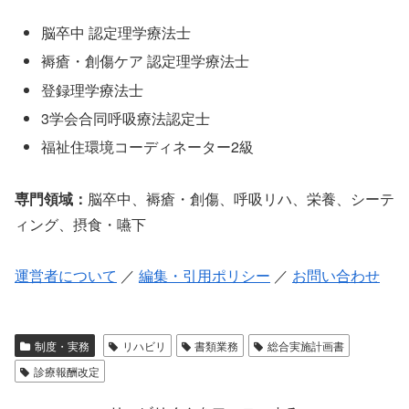
脳卒中 認定理学療法士
褥瘡・創傷ケア 認定理学療法士
登録理学療法士
3学会合同呼吸療法認定士
福祉住環境コーディネーター2級
専門領域：
脳卒中、褥瘡・創傷、呼吸リハ、栄養、シーテ
ィング、摂食・嚥下
運営者について
／
編集・引用ポリシー
／
お問い合わせ
制度・実務
リハビリ
書類業務
総合実施計画書
診療報酬改定