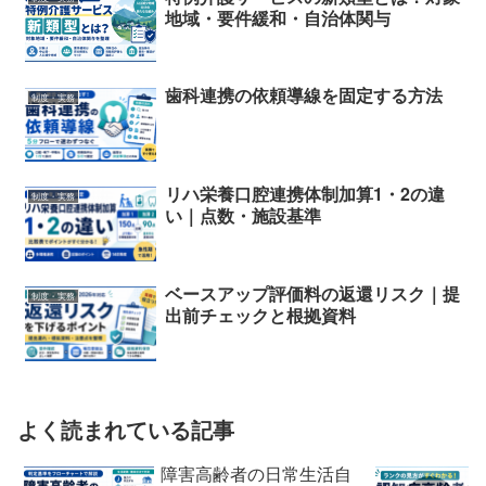
地域・要件緩和・自治体関与
歯科連携の依頼導線を固定する方法
制度・実務
リハ栄養口腔連携体制加算1・2の違
制度・実務
い｜点数・施設基準
ベースアップ評価料の返還リスク｜提
制度・実務
出前チェックと根拠資料
よく読まれている記事
障害高齢者の日常生活自