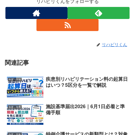
リハビリくんをフォローする
リハビリくん
関連記事
疾患別リハビリテーション料の起算日
制度・実務
はいつ？5区分を一覧で解説
施設基準届出2026｜6月1日必着と準
制度・実務
備手順
特例介護サービスの新類型とは？対象
制度・実務