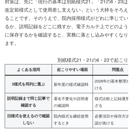
対策は、先に「現行の基本は別紙様式21」「21の6・23は
改定前様式として使用差し支えない」という大枠をそろえ
ることです。そのうえで、院内採用様式がどれに準じてい
るか、説明記録をどこに残すか、電子カルテ上でどのよう
に保存するかを確認すると、実務に落とし込みやすくなり
ます。
別紙様式21・21の6・23で起こり
よくある混同
起こりやすい場面
問題点
2026年の基本整理が
3様式を同列に選ぶ
新年度の様式確認時
ける
説明記録まで同じ記事で
署名不要化や説明者
様式比較と記録運用
確認する
の確認時
ざる
旧様式を使えるので確認
院内様式を継続使用
必要項目や保存方法
しない
するとき
認が抜ける