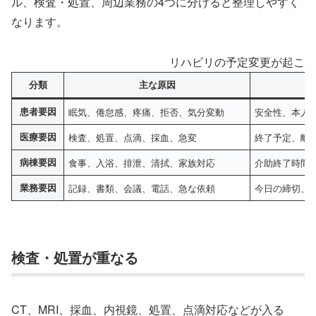
ル、検査・処置、周辺業務の4つに分けると整理しやすく
なります。
リハビリの予定変更が起こる
分類
主な原因
患者要因
眠気、倦怠感、疼痛、拒否、気分変動
安全性、本人
医療要因
検査、処置、点滴、採血、急変
終了予定、離
病棟要因
食事、入浴、排泄、清拭、家族対応
介助終了時間
業務要因
記録、書類、会議、電話、急な依頼
今日の締切、
検査・処置が重なる
CT、MRI、採血、内視鏡、処置、点滴対応などが入る