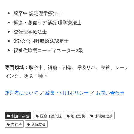
脳卒中 認定理学療法士
褥瘡・創傷ケア 認定理学療法士
登録理学療法士
3学会合同呼吸療法認定士
福祉住環境コーディネーター2級
専門領域：
脳卒中、褥瘡・創傷、呼吸リハ、栄養、シーテ
ィング、摂食・嚥下
運営者について
／
編集・引用ポリシー
／
お問い合わせ
制度・実務
医療保護入院
地域連携
多職種連携
精神科
退院支援