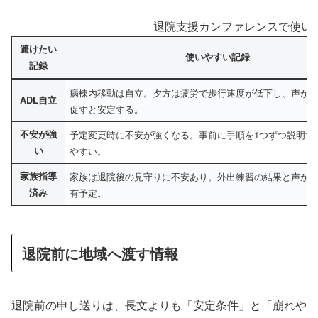
退院支援カンファレンスで使い
避けたい
使いやすい記録
記録
病棟内移動は自立。夕方は疲労で歩行速度が低下し、声か
ADL自立
促すと安定する。
不安が強
予定変更時に不安が強くなる。事前に手順を1つずつ説明す
い
やすい。
家族指導
家族は退院後の見守りに不安あり。外出練習の結果と声か
済み
有予定。
退院前に地域へ渡す情報
退院前の申し送りは、長文よりも「安定条件」と「崩れや