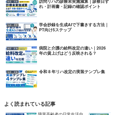
訪問リハの診療未実施減算｜診察日ず
制度・実務
れ・計画書・記録の確認ポイント
学会抄録を生成AIで下書きする方法｜
制度・実務
PT向け5ステップ
病院と介護の給料改定の違い｜2026
制度・実務
年の賃上げはどう反映される？
令和 8 年リハ改定の実装テンプレ集
制度・実務
よく読まれている記事
障害高齢者の日常生活自