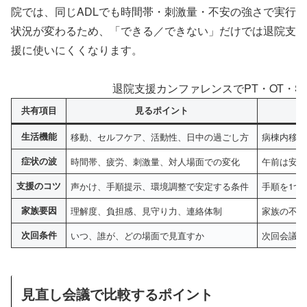
院では、同じADLでも時間帯・刺激量・不安の強さで実行
状況が変わるため、「できる／できない」だけでは退院支
援に使いにくくなります。
退院支援カンファレンスでPT・OT・S
共有項目
見るポイント
生活機能
移動、セルフケア、活動性、日中の過ごし方
病棟内移動
症状の波
時間帯、疲労、刺激量、対人場面での変化
午前は安定
支援のコツ
声かけ、手順提示、環境調整で安定する条件
手順を1つ
家族要因
理解度、負担感、見守り力、連絡体制
家族の不安
次回条件
いつ、誰が、どの場面で見直すか
次回会議ま
見直し会議で比較するポイント