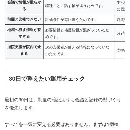
会議で情報が散らか
生活機
職種ごとに話す軸が違うためです。
る
に固定
前回と比較できない
評価条件が毎回違うためです。
時間帯
地域へ渡す情報が長
必要情報と補足情報が混ざっているた
5行前
すぎる
めです。
退院支援が院内で止
次の支援者が使える情報になっていな
支援の
まる
いためです。
30日で整えたい運用チェック
最初の30日は、制度の暗記よりも会議と記録の型づくり
を優先します。
すべてを一気に変える必要はありません。まずは1病棟、