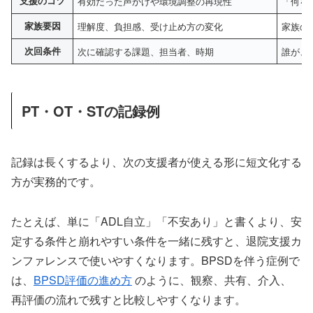
支援のコツ
有効だった声かけや環境調整の再現性
「何を
家族要因
理解度、負担感、受け止め方の変化
家族の
次回条件
次に確認する課題、担当者、時期
誰が、
PT・OT・STの記録例
記録は長くするより、次の支援者が使える形に短文化する
方が実務的です。
たとえば、単に「ADL自立」「不安あり」と書くより、安
定する条件と崩れやすい条件を一緒に残すと、退院支援カ
ンファレンスで使いやすくなります。BPSDを伴う症例で
は、
BPSD評価の進め方
のように、観察、共有、介入、
再評価の流れで残すと比較しやすくなります。