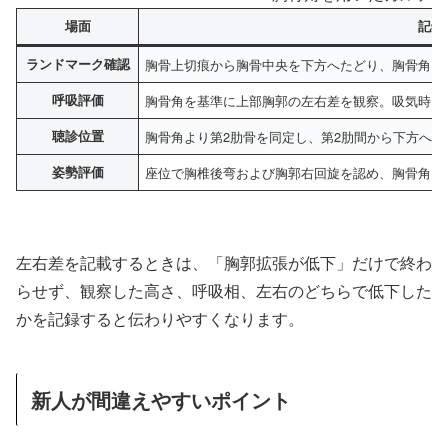
場面
記録
ランドマーク確認
胸骨上切痕から胸骨中央を下方へたどり、胸骨角お
呼吸評価
胸骨角を基準に上部胸郭の左右差を観察。吸気時に
聴診位置
胸骨角より第2肋骨を同定し、第2肋間から下方へ
姿勢評価
座位で胸椎後弯および胸郭右回旋を認め、胸骨角を
左右差を記載するときは、「胸郭拡張が低下」だけで終わ
らせず、観察した高さ、呼吸相、左右のどちらで低下した
かを記録すると伝わりやすくなります。
新人が間違えやすいポイント