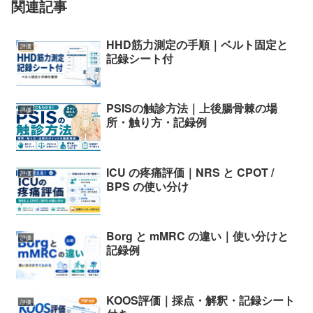
関連記事
HHD筋力測定の手順｜ベルト固定と
評価
記録シート付
PSISの触診方法｜上後腸骨棘の場
評価
所・触り方・記録例
ICU の疼痛評価｜NRS と CPOT /
評価
BPS の使い分け
Borg と mMRC の違い｜使い分けと
評価
記録例
KOOS評価｜採点・解釈・記録シート
評価