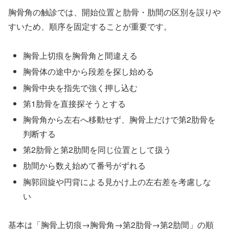
胸骨角の触診では、開始位置と肋骨・肋間の区別を誤りや
すいため、順序を固定することが重要です。
胸骨上切痕を胸骨角と間違える
胸骨体の途中から段差を探し始める
胸骨中央を指先で強く押し込む
第1肋骨を直接探そうとする
胸骨角から左右へ移動せず、胸骨上だけで第2肋骨を
判断する
第2肋骨と第2肋間を同じ位置として扱う
肋間から数え始めて番号がずれる
胸郭回旋や円背による見かけ上の左右差を考慮しな
い
基本は「胸骨上切痕→胸骨角→第2肋骨→第2肋間」の順