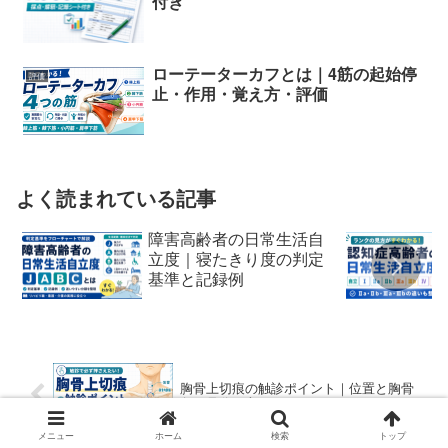
付き
ローテーターカフとは｜4筋の起始停
評価
止・作用・覚え方・評価
よく読まれている記事
障害高齢者の日常生活自
立度｜寝たきり度の判定
基準と記録例
胸骨上切痕の触診ポイント｜位置と胸骨
角の見分け方
メニュー
ホーム
検索
トップ