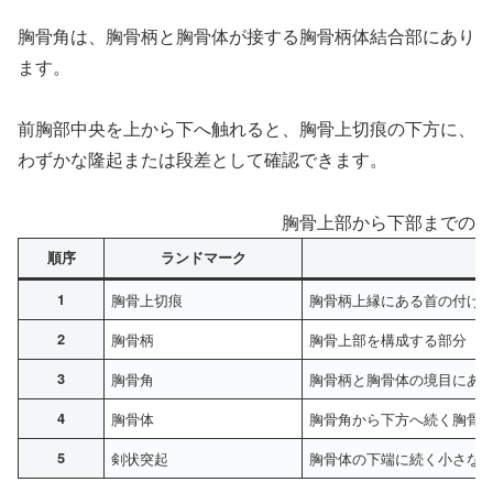
胸骨角は、胸骨柄と胸骨体が接する胸骨柄体結合部にあり
ます。
前胸部中央を上から下へ触れると、胸骨上切痕の下方に、
わずかな隆起または段差として確認できます。
胸骨上部から下部までの位
順序
ランドマーク
1
胸骨上切痕
胸骨柄上縁にある首の付け
2
胸骨柄
胸骨上部を構成する部分
3
胸骨角
胸骨柄と胸骨体の境目にあ
4
胸骨体
胸骨角から下方へ続く胸骨
5
剣状突起
胸骨体の下端に続く小さな