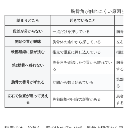
胸骨角が触れにくい原因と
詰まりどころ
起きていること
段差が分からない
一点だけを押している
胸骨上
開始位置が曖昧
胸骨体の途中から探している
左右の
軟部組織に指が沈む
指先で垂直に押し込んでいる
指腹を
胸骨角を確認した位置から離れてい
胸骨角
第2肋骨へ移れない
る
する
第2肋
肋骨の番号がずれる
肋間から数え始めている
る
左右で位置が違って見え
患者の
胸郭回旋や円背の影響がある
る
する
臨床では、段差を一度で決め打ちせず、胸骨上切痕から再