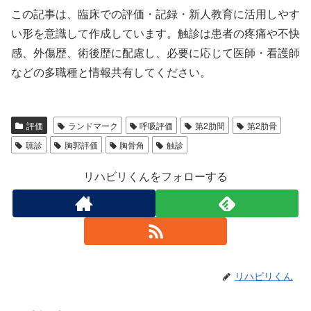
この記事は、臨床での評価・記録・新人教育に活用しやす
い形を意識して作成しています。触診は患者の疼痛や不快
感、外傷歴、術後歴に配慮し、必要に応じて医師・看護師
などの多職種と情報共有してください。
評価
ランドマーク
呼吸評価
第2肋間
第2肋骨
聴診
胸郭評価
胸骨角
触診
リハビリくんをフォローする
リハビリくん