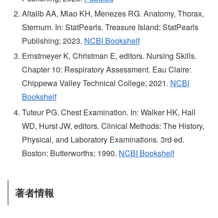
Altalib AA, Miao KH, Menezes RG. Anatomy, Thorax,
Sternum. In: StatPearls. Treasure Island: StatPearls
Publishing; 2023.
NCBI Bookshelf
Ernstmeyer K, Christman E, editors. Nursing Skills.
Chapter 10: Respiratory Assessment. Eau Claire:
Chippewa Valley Technical College; 2021.
NCBI
Bookshelf
Tuteur PG. Chest Examination. In: Walker HK, Hall
WD, Hurst JW, editors. Clinical Methods: The History,
Physical, and Laboratory Examinations. 3rd ed.
Boston: Butterworths; 1990.
NCBI Bookshelf
著者情報