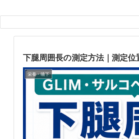
下腿周囲長の測定方法｜測定位
栄養・嚥下