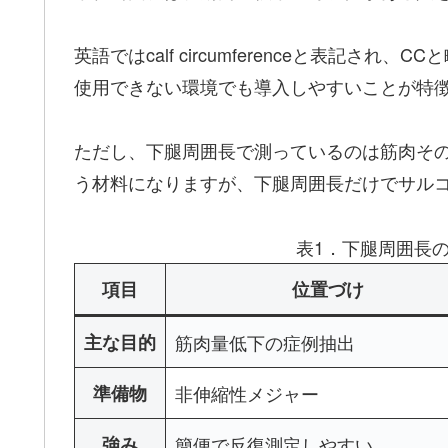
英語ではcalf circumferenceと表
使用できない環境でも導入しやすいことが特
ただし、下腿周囲長で測っているのは筋肉そ
う材料になりますが、下腿周囲長だけでサル
表1．下腿周囲長
項目
位置づけ
主な目的
筋肉量低下の症例抽出
準備物
非伸縮性メジャー
強み
簡便で反復測定しやすい