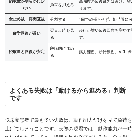
摂取量が明らかに少
高強度の反復練習は避け、離床
負荷を抑える
ない
ります。
食止め後・再開直後
分割する
1回で頑張らせず、短時間に分
翌日反応を見
歩行距離や反復回数を増やす前
疲労回復が遅い
る
す。
段階的に進め
摂取量と回復が安定
筋力練習、歩行練習、ADL 練
る
よくある失敗は「動けるから進める」判断
です
低栄養患者で最も多い失敗は、動作能力だけを見て負荷を
上げてしまうことです。実際の現場では、動作能力が一時
的に保たれていても、摂取不足や炎症があると、介入後に