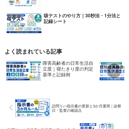
咳テストのやり方｜30秒法・1分法と
栄養・嚥下
記録シート
よく読まれている記事
障害高齢者の日常生活自
立度｜寝たきり度の判定
基準と記録例
訪問リハ指示書の更新と3か月運用｜診察
日・監査の確認点