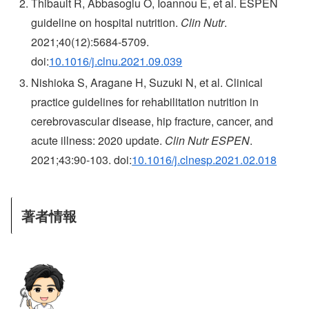
Thibault R, Abbasoglu O, Ioannou E, et al. ESPEN
guideline on hospital nutrition.
Clin Nutr
.
2021;40(12):5684-5709.
doi:
10.1016/j.clnu.2021.09.039
Nishioka S, Aragane H, Suzuki N, et al. Clinical
practice guidelines for rehabilitation nutrition in
cerebrovascular disease, hip fracture, cancer, and
acute illness: 2020 update.
Clin Nutr ESPEN
.
2021;43:90-103. doi:
10.1016/j.clnesp.2021.02.018
著者情報