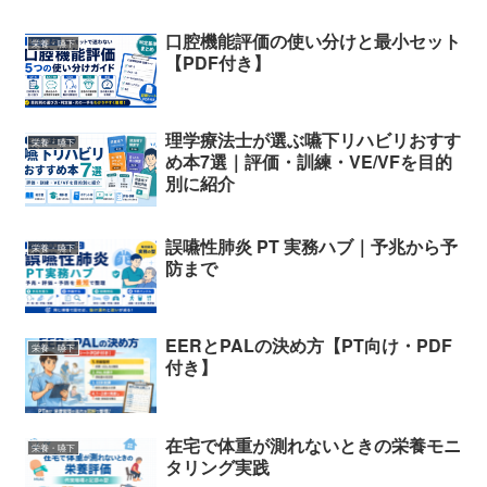
口腔機能評価の使い分けと最小セット
栄養・嚥下
【PDF付き】
理学療法士が選ぶ嚥下リハビリおすす
栄養・嚥下
め本7選｜評価・訓練・VE/VFを目的
別に紹介
誤嚥性肺炎 PT 実務ハブ｜予兆から予
栄養・嚥下
防まで
EERとPALの決め方【PT向け・PDF
栄養・嚥下
付き】
在宅で体重が測れないときの栄養モニ
栄養・嚥下
タリング実践