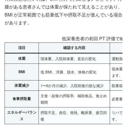
腫がある患者さんでは体重が保たれて見えることがあり、
BMI が正常範囲でも筋量低下や摂取不足が進んでいる場合
があります。
低栄養患者の初回 PT 評価で
項目
確認する内容
体重
現体重、入院前体重、直近の変化
運動負荷
低体重だ
BMI
低 BMI、浮腫、脱水、体格の変化
ます。
体重減少
1〜6か月の減少、入院前後の急な減少
筋量低下
主食・副食の摂取率、補助食品、食止め
食事摂取量
必要量に
期間
エネルギーバラン
摂取不足、炎症、発熱、離床量、疲労回
リハでさ
ス
復
す。