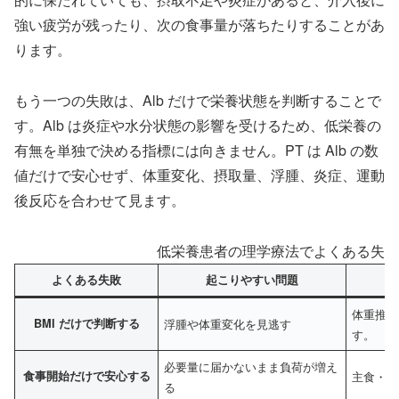
強い疲労が残ったり、次の食事量が落ちたりすることがあ
ります。
もう一つの失敗は、Alb だけで栄養状態を判断することで
す。Alb は炎症や水分状態の影響を受けるため、低栄養の
有無を単独で決める指標には向きません。PT は Alb の数
値だけで安心せず、体重変化、摂取量、浮腫、炎症、運動
後反応を合わせて見ます。
低栄養患者の理学療法でよくある失敗
よくある失敗
起こりやすい問題
体重推移
BMI だけで判断する
浮腫や体重変化を見逃す
す。
必要量に届かないまま負荷が増え
食事開始だけで安心する
主食・副
る