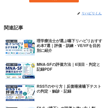
リハビリくん
関連記事
理学療法士が選ぶ嚥下リハビリおすす
栄養・嚥下
め本7選｜評価・訓練・VE/VFを目的
別に紹介
MNA-SFの評価方法｜6項目・判定と
栄養・嚥下
記録PDF
RSSTのやり方｜反復唾液嚥下テスト
栄養・嚥下
の判定・触診・記録