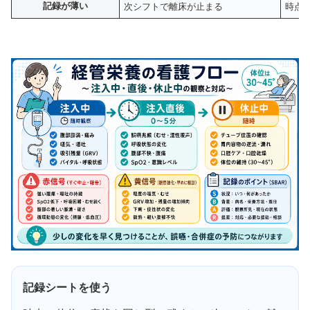
記録が薄い
次シフトで離床が止まる
時点
記録シートを使う