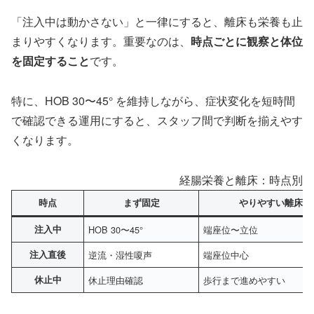
「注入中は動かさない」と一律にすると、離床も栄養も止
まりやすくなります。重要なのは、
時点ごとに観察と体位
を固定すること
です。
特に、HOB 30〜45° を維持しながら、症状変化を短時間
で確認できる運用にすると、スタッフ間で判断を揃えやす
くなります。
経腸栄養と離床：時点別の
時点
まず固定
やりやすい離床
注入中
HOB 30〜45°
端座位〜立位
注入直後
逆流・湿性嗄声
端座位中心
休止中
休止理由確認
歩行まで進めやすい