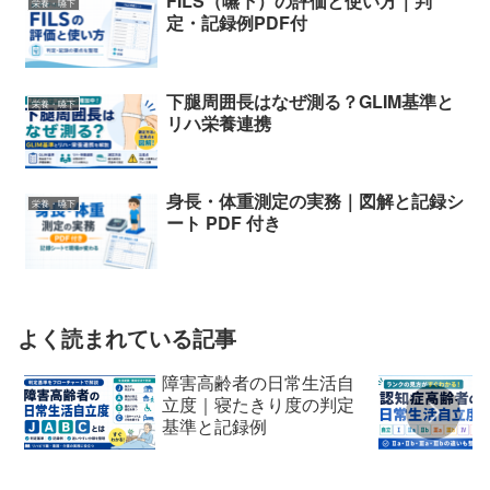
FILS（嚥下）の評価と使い方｜判
栄養・嚥下
定・記録例PDF付
下腿周囲長はなぜ測る？GLIM基準と
栄養・嚥下
リハ栄養連携
身長・体重測定の実務｜図解と記録シ
栄養・嚥下
ート PDF 付き
よく読まれている記事
障害高齢者の日常生活自
立度｜寝たきり度の判定
基準と記録例