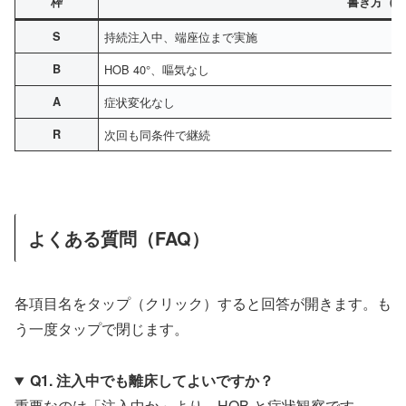
枠
書き方（例
S
持続注入中、端座位まで実施
B
HOB 40°、嘔気なし
A
症状変化なし
R
次回も同条件で継続
よくある質問（FAQ）
各項目名をタップ（クリック）すると回答が開きます。も
う一度タップで閉じます。
Q1. 注入中でも離床してよいですか？
重要なのは「注入中か」より、HOB と症状観察です。