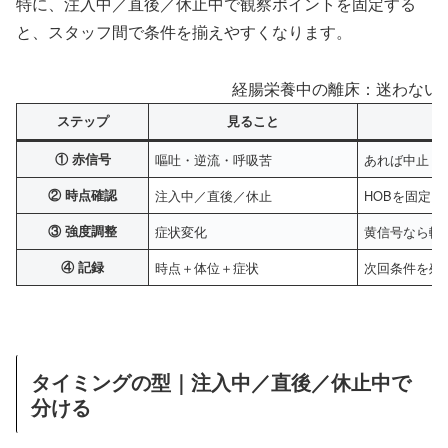
特に、注入中／直後／休止中で観察ポイントを固定する
と、スタッフ間で条件を揃えやすくなります。
経腸栄養中の離床：迷わない 
ステップ
見ること
① 赤信号
嘔吐・逆流・呼吸苦
あれば中止
② 時点確認
注入中／直後／休止
HOBを固定
③ 強度調整
症状変化
黄信号なら軽
④ 記録
時点＋体位＋症状
次回条件を残
タイミングの型｜注入中／直後／休止中で
分ける