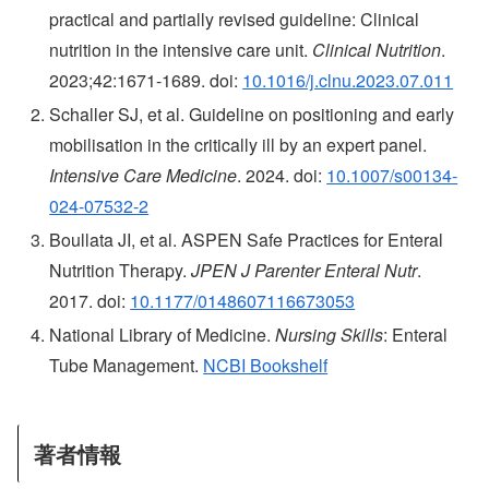
practical and partially revised guideline: Clinical
nutrition in the intensive care unit.
Clinical Nutrition
.
2023;42:1671-1689. doi:
10.1016/j.clnu.2023.07.011
Schaller SJ, et al. Guideline on positioning and early
mobilisation in the critically ill by an expert panel.
Intensive Care Medicine
. 2024. doi:
10.1007/s00134-
024-07532-2
Boullata JI, et al. ASPEN Safe Practices for Enteral
Nutrition Therapy.
JPEN J Parenter Enteral Nutr
.
2017. doi:
10.1177/0148607116673053
National Library of Medicine.
Nursing Skills
: Enteral
Tube Management.
NCBI Bookshelf
著者情報