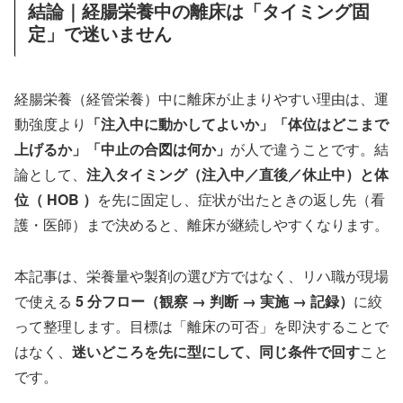
結論｜経腸栄養中の離床は「タイミング固
定」で迷いません
経腸栄養（経管栄養）中に離床が止まりやすい理由は、運
動強度より
「注入中に動かしてよいか」「体位はどこまで
上げるか」「中止の合図は何か」
が人で違うことです。結
論として、
注入タイミング（注入中／直後／休止中）と体
位（ HOB ）
を先に固定し、症状が出たときの返し先（看
護・医師）まで決めると、離床が継続しやすくなります。
本記事は、栄養量や製剤の選び方ではなく、リハ職が現場
で使える
5 分フロー（観察 → 判断 → 実施 → 記録）
に絞
って整理します。目標は「離床の可否」を即決することで
はなく、
迷いどころを先に型にして、同じ条件で回す
こと
です。