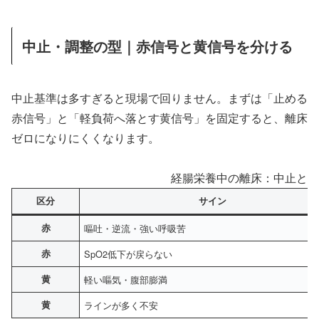
中止・調整の型｜赤信号と黄信号を分ける
中止基準は多すぎると現場で回りません。まずは「止める
赤信号」と「軽負荷へ落とす黄信号」を固定すると、離床
ゼロになりにくくなります。
経腸栄養中の離床：中止と調
区分
サイン
赤
嘔吐・逆流・強い呼吸苦
赤
SpO2低下が戻らない
黄
軽い嘔気・腹部膨満
黄
ラインが多く不安