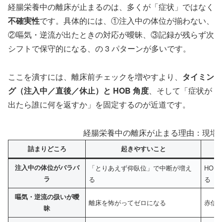
経腸栄養中の離床が止まるのは、多くが「症状」ではなく
不確実性
です。具体的には、①注入中の体位が揃わない、
②嘔気・逆流が出たときの対応が曖昧、③記録が残らず次
シフトで保守的になる、の 3 パターンが多いです。
ここを潰すには、離床前チェックを増やすより、
タイミン
グ（注入中／直後／休止）と HOB 角度
、そして「症状が
出たら誰に何を返すか」を固定するのが近道です。
経腸栄養中の離床が止まる理由：現場
詰まりどころ
起きやすいこと
注入中の体位がバラバ
「とりあえず仰臥位」で中断が増え
HOB
ラ
る
る
嘔気・逆流の扱いが曖
離床を怖がってゼロになる
赤信
昧