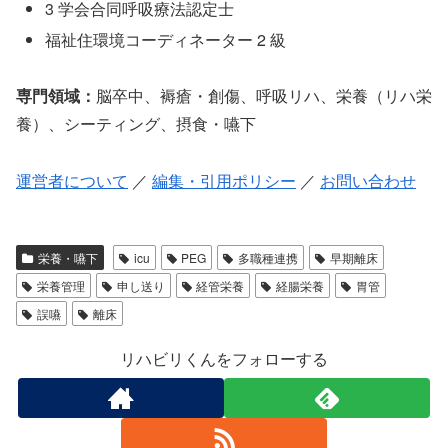
3 学会合同呼吸療法認定士
福祉住環境コーディネーター 2 級
専門領域：
脳卒中、褥瘡・創傷、呼吸リハ、栄養（リハ栄
養）、シーティング、摂食・嚥下
運営者について
／
編集・引用ポリシー
／
お問い合わせ
栄養・嚥下
icu
PEG
多職種連携
早期離床
栄養管理
申し送り
経管栄養
経腸栄養
胃管
誤嚥
離床
リハビリくんをフォローする