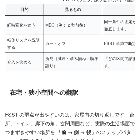
目的
見るもの
同一条件の固定が
経時変化を追う
MDC（例： 2 秒前後）
徹底します。
転倒リスクを説明
カットオフ
FSST 単独で断
する
所見（減速・踏み損ね・順序
「どの区間で詰まる
介入を決める
誤り）
す。
在宅・狭小空間への翻訳
FSST の弱点が出やすいのは、家屋内の切り返しです。台
所、トイレ、廊下の角、玄関周囲など、実際の生活場面で
つまずきやすい場所を
「前 → 側 → 後」
のステップパタ