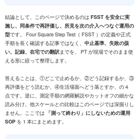
結論として、このページで決めるのは
FSST を安全に実
施し、同条件で再評価し、所見を次の介入へつなぐ運用の
型
です。 Four Square Step Test（ FSST ）の定義や正式
手順を長く確認する記事ではなく、
中止基準、失敗の扱
い、記録、在宅での翻訳
までを、 PT が現場でそのまま使
える形に絞って整理します。
答えることは、①どこで止めるか、②どう記録するか、③
再評価をどう読むか、④生活場面へどう落とすか、の 4
点です。逆に、測定手順の網羅解説やカットオフの細かな
読み分け、他スケールとの比較はこのページでは深掘りし
ません。ここでは
「測って終わり」にしないための運用
SOP
を 1 本にまとめます。