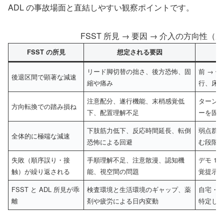
ADL の事故場面と直結しやすい観察ポイントです。
FSST 所見 → 要因 → 介入の方向性
FSST の所見
想定される要因
リード脚切替の拙さ、後方恐怖、固
前 → 
後退区間で顕著な減速
縮や痛み
行、床
注意配分、遂行機能、末梢感覚低
ターン
方向転換での踏み損ね
下、配置理解不足
ーを固
下肢筋力低下、反応時間延長、転倒
弱点群
全体的に極端な減速
恐怖による回避
む段階
失敗（順序誤り・接
手順理解不足、注意散漫、認知機
デモ 1
触）が繰り返される
能、視空間の問題
覚提示
FSST と ADL 所見が乖
検査環境と生活環境のギャップ、薬
自宅・
離
剤や疲労による日内変動
特定し