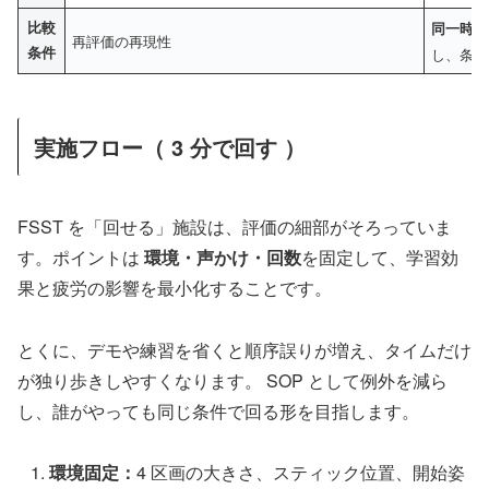
比較
同一時間
再評価の再現性
条件
し、条件
実施フロー（ 3 分で回す ）
FSST を「回せる」施設は、評価の細部がそろっていま
す。ポイントは
環境・声かけ・回数
を固定して、学習効
果と疲労の影響を最小化することです。
とくに、デモや練習を省くと順序誤りが増え、タイムだけ
が独り歩きしやすくなります。 SOP として例外を減ら
し、誰がやっても同じ条件で回る形を目指します。
環境固定：
4 区画の大きさ、スティック位置、開始姿