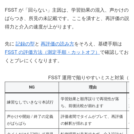
FSST が「回らない」主因は、学習効果の混入、声かけの
ばらつき、所見の未記載です。ここを潰すと、再評価の説
得力と介入の速度が上がります。
先に
記録の型
と
再評価の読み方
をそろえ、基礎手順は
FSST の評価方法（測定手順・カットオフ）
で確認してお
くとブレにくくなります。
FSST 運用で陥りやすいミスと対策（
NG
理由
学習効果と順序誤りで再現性が落
デ
練習なしでいきなり本試行
ち、前後比較が崩れます
施
声かけや開始 / 終了の定義
評価者間でタイムがブレて、再評価
「
がばらばら
の解釈が揺れます
件
タイムだけを記録して所見
転倒場面が共有できず、介入設計が
タ