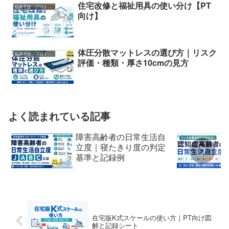
住宅改修と福祉用具の使い分け【PT
臨床手技・プロトコル
向け】
体圧分散マットレスの選び方｜リスク
臨床手技・プロトコル
評価・種類・厚さ10cmの見方
よく読まれている記事
障害高齢者の日常生活自
立度｜寝たきり度の判定
基準と記録例
在宅版K式スケールの使い方｜PT向け図
解と記録シート