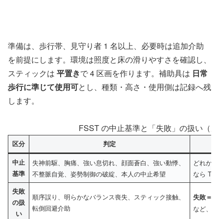
準備は、歩行帯、見守り者 1 名以上、必要時は追加介助
を前提にします。環境は照度と床の滑りやすさを確認し、
スティックは
平置き
で 4 区画を作ります。補助具は
日常
歩行に準じて使用可
とし、種類・高さ・使用側は記録へ残
します。
FSST の中止基準と「失敗」の扱い（
区分
判定
中止
失神前駆、胸痛、強い息切れ、顔面蒼白、強い動悸、
どれか 
基準
不整脈自覚、姿勢制御の破綻、本人の中止希望
なら T
失敗
順序誤り、明らかなバランス喪失、スティック接触、
失敗＝再
の扱
転倒回避介助
など、最
い