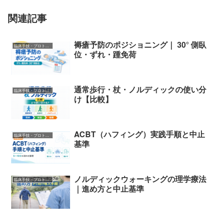
関連記事
褥瘡予防のポジショニング｜ 30° 側臥
臨床手技・プロトコル
位・ずれ・踵免荷
通常歩行・杖・ノルディックの使い分
臨床手技・プロトコル
け【比較】
ACBT（ハフィング）実践手順と中止
臨床手技・プロトコル
基準
ノルディックウォーキングの理学療法
臨床手技・プロトコル
｜進め方と中止基準