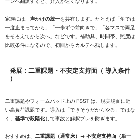
ーンへ翻訳すると、介入が速くなります。
家族には、
声かけの統一
を共有します。たとえば「角では
一度止まってから」「一歩ずつ前向きで」「各マスで両足
をそろえてから次へ」などです。補助具、時間帯、照度は
比較条件になるので、初回からカルテへ残します。
発展：二重課題・不安定支持面（ 導入条件
）
二重課題やフォームパッド上の FSST は、現実場面に近
い高負荷課題です。導入は「できそうだからやる」ではな
く、
基準で段階化
して事故と解釈ブレを防ぎます。
おすすめは、
二重課題（通常床）→ 不安定支持面（単一