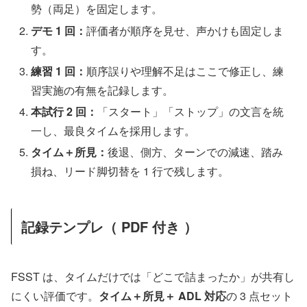
勢（両足）を固定します。
デモ 1 回：
評価者が順序を見せ、声かけも固定しま
す。
練習 1 回：
順序誤りや理解不足はここで修正し、練
習実施の有無を記録します。
本試行 2 回：
「スタート」「ストップ」の文言を統
一し、最良タイムを採用します。
タイム＋所見：
後退、側方、ターンでの減速、踏み
損ね、リード脚切替を 1 行で残します。
記録テンプレ（ PDF 付き ）
FSST は、タイムだけでは「どこで詰まったか」が共有し
にくい評価です。
タイム＋所見＋ ADL 対応
の 3 点セット