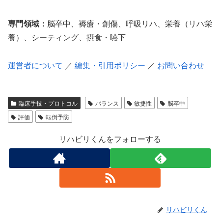
専門領域：
脳卒中、褥瘡・創傷、呼吸リハ、栄養（リハ栄
養）、シーティング、摂食・嚥下
運営者について
／
編集・引用ポリシー
／
お問い合わせ
臨床手技・プロトコル
バランス
敏捷性
脳卒中
評価
転倒予防
リハビリくんをフォローする
リハビリくん