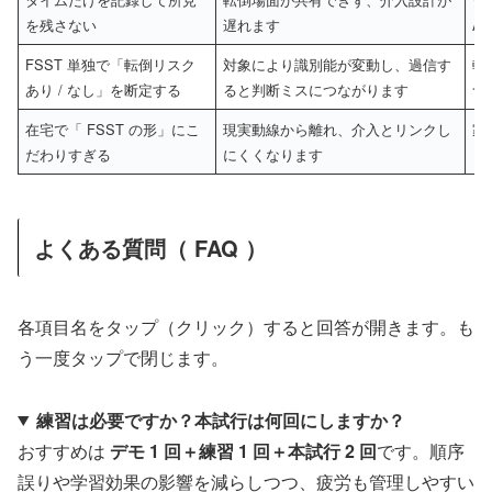
を残さない
遅れます
A
FSST 単独で「転倒リスク
対象により識別能が変動し、過信す
転
あり / なし」を断定する
ると判断ミスにつながります
つ
在宅で「 FSST の形」にこ
現実動線から離れ、介入とリンクし
家
だわりすぎる
にくくなります
「
よくある質問（ FAQ ）
各項目名をタップ（クリック）すると回答が開きます。も
う一度タップで閉じます。
練習は必要ですか？本試行は何回にしますか？
おすすめは
デモ 1 回＋練習 1 回＋本試行 2 回
です。順序
誤りや学習効果の影響を減らしつつ、疲労も管理しやすい