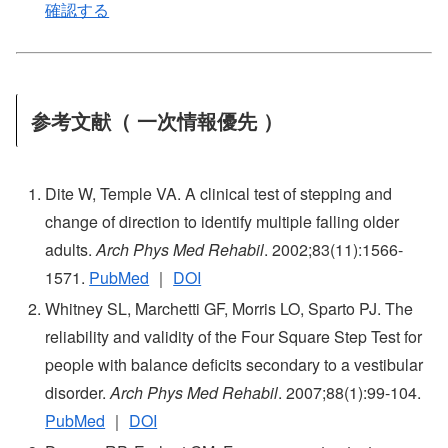
確認する
参考文献（ 一次情報優先 ）
Dite W, Temple VA. A clinical test of stepping and
change of direction to identify multiple falling older
adults.
Arch Phys Med Rehabil
. 2002;83(11):1566-
1571.
PubMed
｜
DOI
Whitney SL, Marchetti GF, Morris LO, Sparto PJ. The
reliability and validity of the Four Square Step Test for
people with balance deficits secondary to a vestibular
disorder.
Arch Phys Med Rehabil
. 2007;88(1):99-104.
PubMed
｜
DOI