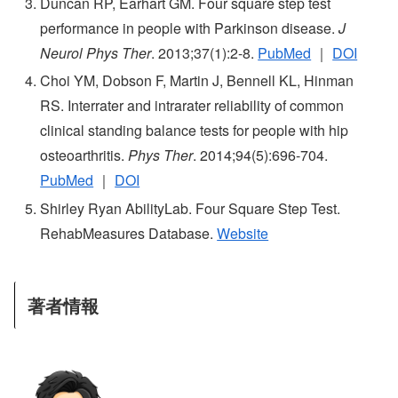
Duncan RP, Earhart GM. Four square step test
performance in people with Parkinson disease.
J
Neurol Phys Ther
. 2013;37(1):2-8.
PubMed
｜
DOI
Choi YM, Dobson F, Martin J, Bennell KL, Hinman
RS. Interrater and intrarater reliability of common
clinical standing balance tests for people with hip
osteoarthritis.
Phys Ther
. 2014;94(5):696-704.
PubMed
｜
DOI
Shirley Ryan AbilityLab. Four Square Step Test.
RehabMeasures Database.
Website
著者情報