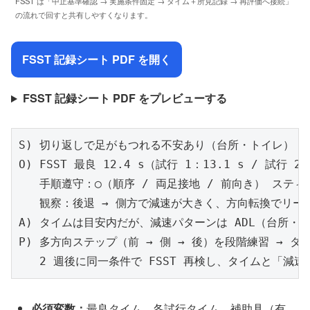
FSST は「中止基準確認 → 実施条件固定 → タイム＋所見記録 → 再評価へ接続」
の流れで回すと共有しやすくなります。
FSST 記録シート PDF を開く
FSST 記録シート PDF をプレビューする
S) 切り返しで足がもつれる不安あり（台所・トイレ）

O) FSST 最良 12.4 s（試行 1：13.1 s / 試行
   手順遵守：◯（順序 / 両足接地 / 前向き） スティ
   観察：後退 → 側方で減速が大きく、方向転換でリー
A) タイムは目安内だが、減速パターンは ADL（台所・
P) 多方向ステップ（前 → 側 → 後）を段階練習 → タ
   2 週後に同一条件で FSST 再検し、タイムと「減
必須変数：
最良タイム、各試行タイム、補助具（有