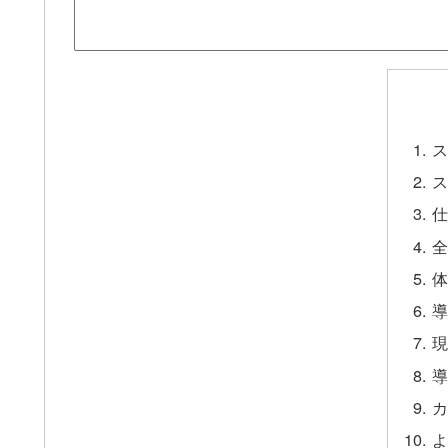
ス
ス
仕
全
体
導
現
導
カ
よ