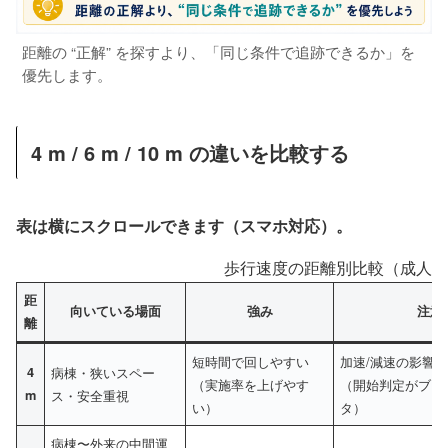
距離の “正解” を探すより、「同じ条件で追跡できるか」を
優先します。
4 m / 6 m / 10 m の違いを比較する
表は横にスクロールできます（スマホ対応）。
歩行速度の距離別比較（成人・
距
向いている場面
強み
注意
離
短時間で回しやすい
加速/減速の影響
4
病棟・狭いスペー
（実施率を上げやす
（開始判定がブレ
m
ス・安全重視
い）
タ）
病棟〜外来の中間運