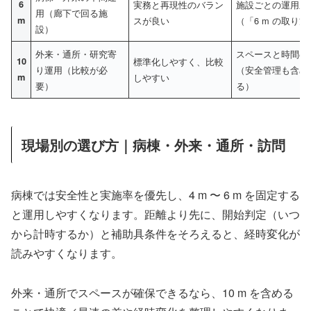
6
実務と再現性のバラン
施設ごとの運用差
用（廊下で回る施
m
スが良い
（「6 m の取り
設）
外来・通所・研究寄
スペースと時間の
10
標準化しやすく、比較
り運用（比較が必
（安全管理も含め
m
しやすい
要）
る）
現場別の選び方｜病棟・外来・通所・訪問
病棟では安全性と実施率を優先し、4 m 〜 6 m を固定する
と運用しやすくなります。距離より先に、開始判定（いつ
から計時するか）と補助具条件をそろえると、経時変化が
読みやすくなります。
外来・通所でスペースが確保できるなら、10 m を含める