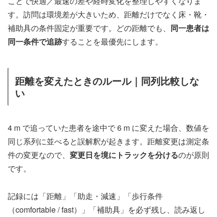
ことで快適／最速の差や経時変化を整理しやすくなりま
す。訪問は環境差が大きいため、距離だけでなく床・靴・
補助具の条件固定が重要です。どの距離でも、
同一患者は
同一条件で追跡
することを最優先にします。
距離を変えたときのルール｜同列比較しな
い
4 m で追っていた患者を途中で 6 m に変えた場合、数値を
同じ系列に並べると誤解釈が起きます。距離変更は測定条
件の変更なので、
変更日を境にトラックを分ける
のが原則
です。
記録には「距離」「助走・減速」「歩行条件
（comfortable / fast）」「補助具」を必ず残し、読み返し