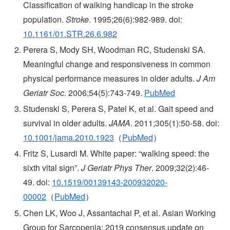
Classification of walking handicap in the stroke
population.
Stroke
. 1995;26(6):982-989. doi:
10.1161/01.STR.26.6.982
Perera S, Mody SH, Woodman RC, Studenski SA.
Meaningful change and responsiveness in common
physical performance measures in older adults.
J Am
Geriatr Soc
. 2006;54(5):743-749.
PubMed
Studenski S, Perera S, Patel K, et al. Gait speed and
survival in older adults.
JAMA
. 2011;305(1):50-58. doi:
10.1001/jama.2010.1923
（
PubMed
）
Fritz S, Lusardi M. White paper: “walking speed: the
sixth vital sign”.
J Geriatr Phys Ther
. 2009;32(2):46-
49. doi:
10.1519/00139143-200932020-
00002
（
PubMed
）
Chen LK, Woo J, Assantachai P, et al. Asian Working
Group for Sarcopenia: 2019 consensus update on