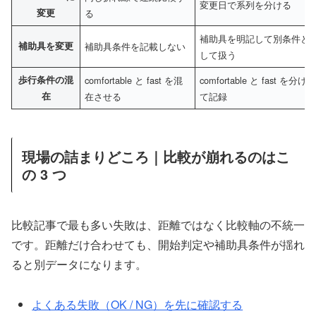
変更日で系列を分ける
変更
る
補助具を明記して別条件と
補助具を変更
補助具条件を記載しない
して扱う
歩行条件の混
comfortable と fast を混
comfortable と fast を分け
在
在させる
て記録
現場の詰まりどころ｜比較が崩れるのはこ
の 3 つ
比較記事で最も多い失敗は、距離ではなく比較軸の不統一
です。距離だけ合わせても、開始判定や補助具条件が揺れ
ると別データになります。
よくある失敗（OK / NG）を先に確認する