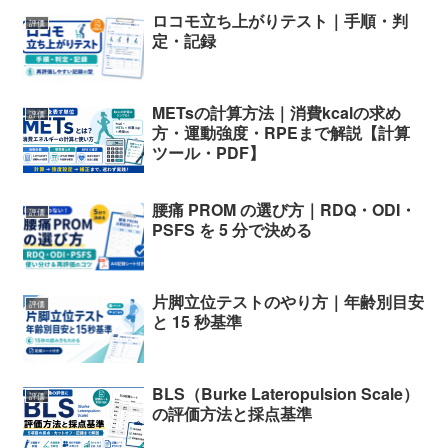
ロコモ立ち上がりテスト｜手順・判
評価
定・記録
METsの計算方法｜消費kcalの求め
評価
方・運動強度・RPEまで解説【計算
ツール・PDF】
腰痛 PROM の選び方｜RDQ・ODI・
評価
PSFS を 5 分で決める
片脚立位テストのやり方｜年齢別目安
評価
と 15 秒基準
BLS（Burke Lateropulsion Scale）
評価
の評価方法と採点基準