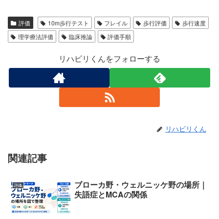
評価
10m歩行テスト
フレイル
歩行評価
歩行速度
理学療法評価
臨床推論
評価手順
リハビリくんをフォローする
リハビリくん
関連記事
ブローカ野・ウェルニッケ野の場所｜
評価
失語症とMCAの関係