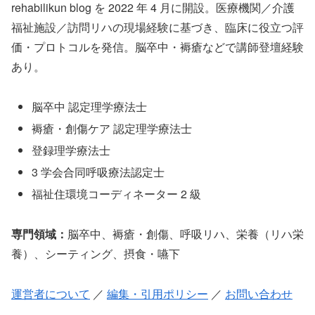
rehabilikun blog を 2022 年 4 月に開設。医療機関／介護
福祉施設／訪問リハの現場経験に基づき、臨床に役立つ評
価・プロトコルを発信。脳卒中・褥瘡などで講師登壇経験
あり。
脳卒中 認定理学療法士
褥瘡・創傷ケア 認定理学療法士
登録理学療法士
3 学会合同呼吸療法認定士
福祉住環境コーディネーター 2 級
専門領域：
脳卒中、褥瘡・創傷、呼吸リハ、栄養（リハ栄
養）、シーティング、摂食・嚥下
運営者について
／
編集・引用ポリシー
／
お問い合わせ