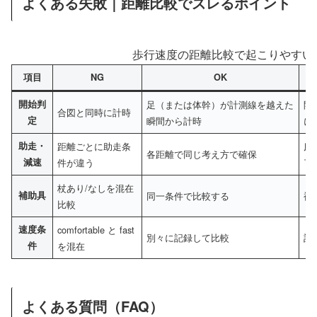
よくある失敗｜距離比較でズレるポイント
歩行速度の距離比較で起こりやすい失敗
項目
NG
OK
開始判
足（または体幹）が計測線を越えた
開
合図と同時に計時
定
瞬間から計時
に
助走・
距離ごとに助走条
床
各距離で同じ考え方で確保
減速
件が違う
了
杖あり/なしを混在
補助具
同一条件で比較する
補
比較
速度条
comfortable と fast
別々に記録して比較
記
件
を混在
よくある質問（FAQ）