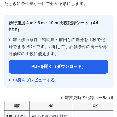
たときに条件差が一目で分かる形にします。
歩行速度 4 m・6 m・10 m 比較記録シート（A4
PDF）
距離・歩行条件・補助具・前回との差分を 1 枚で記
録できる PDF です。印刷して、評価条件の統一や再
評価時の比較に使えます。
PDFを開く（ダウンロード）
中身をプレビューする
距離変更時の記録ルール（成
場面
NG
OK
4 m → 6 m に
同じ折れ線で連続比較す