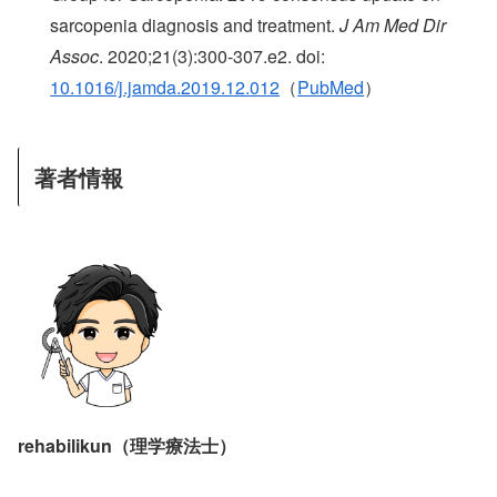
sarcopenia diagnosis and treatment.
J Am Med Dir
Assoc
. 2020;21(3):300-307.e2. doi:
10.1016/j.jamda.2019.12.012
（
PubMed
）
著者情報
rehabilikun（理学療法士）