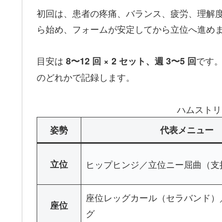
初回は、患者の疼痛、バランス、疲労、理解度
ら始め、フォームが安定してから立位へ進め
目安は
です
8〜12 回 × 2 セット、週 3〜5 回
のどれかで記録します。
ハムストリ
姿勢
代表メニュー
立位
ヒップヒンジ／立位ニー屈曲（支
座位レッグカール（セラバンド）
座位
グ