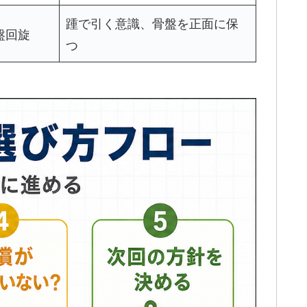
踵で引く意識、骨盤を正面に保
盤回旋
つ