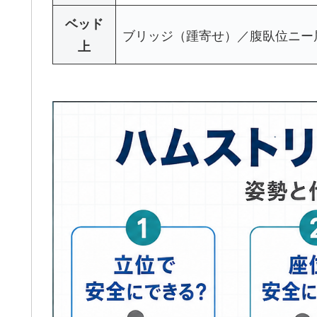
ベッド
ブリッジ（踵寄せ）／腹臥位ニー
上