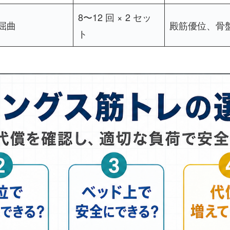
8〜12 回 × 2 セッ
屈曲
殿筋優位、骨
ト