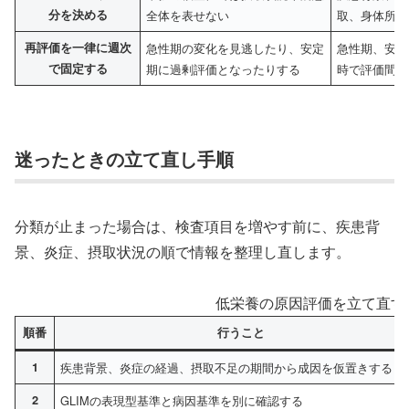
分を決める
全体を表せない
取、身体所見
再評価を一律に週次
急性期の変化を見逃したり、安定
急性期、安定
で固定する
期に過剰評価となったりする
時で評価間隔
迷ったときの立て直し手順
分類が止まった場合は、検査項目を増やす前に、疾患背
景、炎症、摂取状況の順で情報を整理し直します。
低栄養の原因評価を立て直す
順番
行うこと
1
疾患背景、炎症の経過、摂取不足の期間から成因を仮置きする
2
GLIMの表現型基準と病因基準を別に確認する