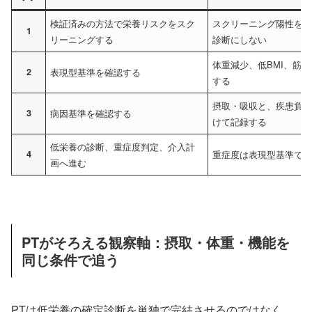
検証済みの方法で栄養リスクをスク
スクリーニング陽性を
1
リーニングする
診断にしない
体重減少、低BMI、筋
2
表現型基準を確認する
する
摂取・吸収と、疾患負
3
病因基準を確認する
けて記録する
低栄養の診断、重症度判定、介入計
4
重症度は表現型基準で
画へ進む
PTがそろえる観察軸：摂取・体重・機能を
同じ条件で追う
PTは低栄養の確定診断を単独で完結させるのではなく、