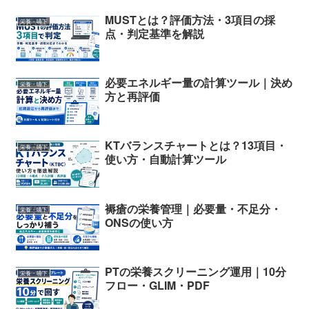
MUSTとは？評価方法・3項目の採
栄養・嚥下
点・判定基準を解説
必要エネルギー量の計算ツール｜決め
栄養・嚥下
方と再評価
KTバランスチャートとは？13項目・
栄養・嚥下
使い方・自動計算ツール
褥瘡の栄養管理｜必要量・不足分・
栄養・嚥下
ONSの使い方
PTの栄養スクリーニング運用｜10分
栄養・嚥下
フロー・GLIM・PDF