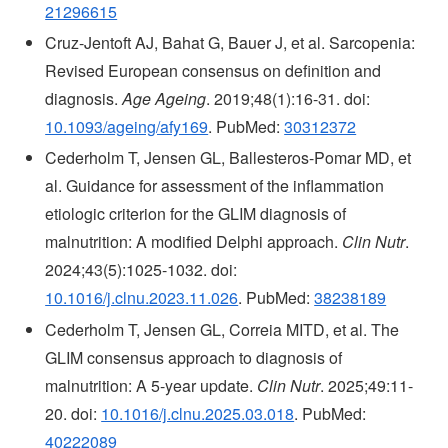
21296615
Cruz-Jentoft AJ, Bahat G, Bauer J, et al. Sarcopenia:
Revised European consensus on definition and
diagnosis.
Age Ageing
. 2019;48(1):16-31. doi:
10.1093/ageing/afy169
. PubMed:
30312372
Cederholm T, Jensen GL, Ballesteros-Pomar MD, et
al. Guidance for assessment of the inflammation
etiologic criterion for the GLIM diagnosis of
malnutrition: A modified Delphi approach.
Clin Nutr
.
2024;43(5):1025-1032. doi:
10.1016/j.clnu.2023.11.026
. PubMed:
38238189
Cederholm T, Jensen GL, Correia MITD, et al. The
GLIM consensus approach to diagnosis of
malnutrition: A 5-year update.
Clin Nutr
. 2025;49:11-
20. doi:
10.1016/j.clnu.2025.03.018
. PubMed:
40222089