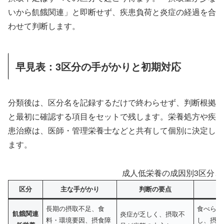
いから飢餓関連」と即断せず、疾患負荷と炎症の経過を合
わせて判断します。
早見表：3区分の手がかりと初期対応
分類後は、区分名を記録するだけで終わらせず、判断根拠
と最初に確認する項目をセットで残します。栄養処方や疾
患治療は、医師・管理栄養士などと共有して個別に決定し
ます。
成人低栄養の成因別3区分と
区分
主な手がかり
判断の要点
長期の摂取不足、食
食べられ
飢餓関連
炎症が乏しく、摂取不
料・環境要因、摂食障
し、摂取