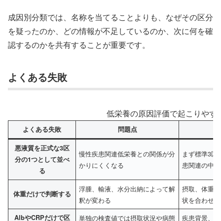
成因別分類では、名称を当てることよりも、なぜその区分
を疑ったのか、どの情報が不足しているのか、次に何を確
認するのかを共有することが重要です。
よくある失敗
低栄養の原因評価で起こりやす
よくある失敗
問題点
悪液質を正式な3区
慢性疾患関連低栄養との関係が分
まず標準3区
分の1つとして並べ
かりにくくなる
患関連の中で
る
浮腫、輸液、水分出納によって解
摂取、体重条
体重だけで判断する
釈が変わる
状を合わせて
AlbやCRPだけで区
単独の検査値では摂取状況や病態
疾患背景、発