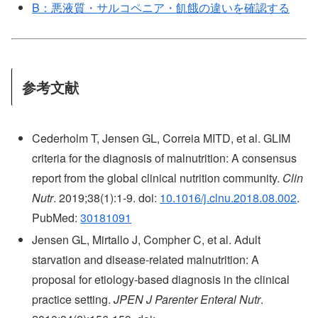
B：悪液質・サルコペニア・飢餓の違いを確認する
参考文献
Cederholm T, Jensen GL, Correia MITD, et al. GLIM
criteria for the diagnosis of malnutrition: A consensus
report from the global clinical nutrition community.
Clin
Nutr
. 2019;38(1):1-9. doi:
10.1016/j.clnu.2018.08.002
.
PubMed:
30181091
Jensen GL, Mirtallo J, Compher C, et al. Adult
starvation and disease-related malnutrition: A
proposal for etiology-based diagnosis in the clinical
practice setting.
JPEN J Parenter Enteral Nutr
.