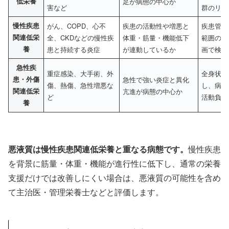
低栄養
足が病態の中心か
害など
群のリス
慢性疾患
がん、COPD、心不
疾患の活動性や増悪と
疾患管理
関連低栄
全、CKDなどの慢性疾
体重・筋量・機能低下
範囲の運
養
患と持続する炎症
が連動しているか
画で検討
急性疾
重症感染、大手術、外
全身状態
患・外傷
急性で強い炎症と異化
傷、熱傷、急性増悪な
し、病期
関連低栄
亢進が病態の中心か
ど
活動負荷
養
悪液質は慢性疾患関連低栄養と重なる病態です。
慢性疾患
を背景に筋量・体重・機能が進行性に低下し、通常の栄養
支援だけでは改善しにくい場合は、悪液質の可能性を含め
て主治医・管理栄養士などと評価します。