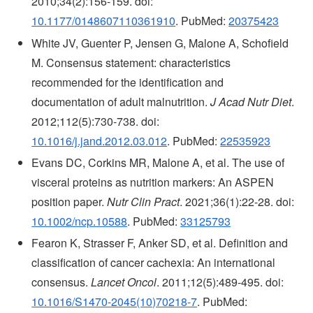
2010;34(2):156-159. doi:
10.1177/0148607110361910
. PubMed:
20375423
White JV, Guenter P, Jensen G, Malone A, Schofield
M. Consensus statement: characteristics
recommended for the identification and
documentation of adult malnutrition.
J Acad Nutr Diet
.
2012;112(5):730-738. doi:
10.1016/j.jand.2012.03.012
. PubMed:
22535923
Evans DC, Corkins MR, Malone A, et al. The use of
visceral proteins as nutrition markers: An ASPEN
position paper.
Nutr Clin Pract
. 2021;36(1):22-28. doi:
10.1002/ncp.10588
. PubMed:
33125793
Fearon K, Strasser F, Anker SD, et al. Definition and
classification of cancer cachexia: An international
consensus.
Lancet Oncol
. 2011;12(5):489-495. doi:
10.1016/S1470-2045(10)70218-7
. PubMed: