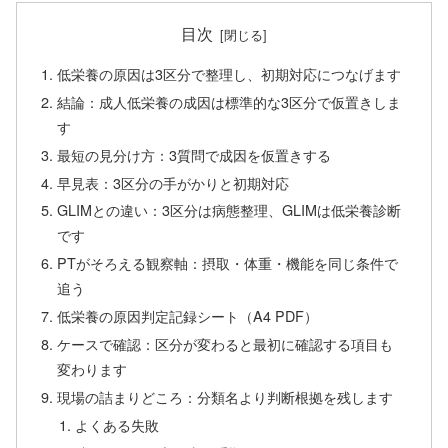
目次
低栄養の原因は3区分で整理し、初期対応につなげます
結論：成人低栄養の成因は標準的な3区分で仮置きしま
す
最短の見分け方：3質問で成因を仮置きする
早見表：3区分の手がかりと初期対応
GLIMとの違い：3区分は病態整理、GLIMは低栄養診断
です
PTがそろえる観察軸：摂取・体重・機能を同じ条件で
追う
低栄養の原因判定記録シート（A4 PDF）
ケースで確認：区分が変わると最初に確認する項目も
変わります
現場の詰まりどころ：分類名より判断根拠を残します
よくある失敗