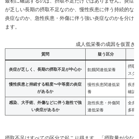
最初に確認するのは、摂取不足だけではありません。炎症
が乏しい長期の摂取不足なのか、慢性疾患に伴う持続的な
炎症なのか、急性疾患・外傷に伴う強い炎症なのかを分け
ます。
成人低栄養の成因を仮置きす
質問
疑う区分
摂取
炎症が乏しく、長期の摂取不足が中心か
飢餓関連低栄養
スク
慢性疾患と持続する軽度〜中等度の炎症
慢性疾患関連低栄
疾患
があるか
養
確認
感染、大手術、外傷などに伴う急性で強
急性疾患・外傷関
全身
い炎症があるか
連低栄養
多職
摂取不足はすべての区分で起こり得ます。「摂取量が少な