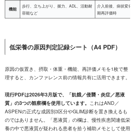
歩行、立ち上がり、握力、ADL、活動耐
介入前後、病状変化
機能
容能など
期再評価時
低栄養の原因判定記録シート（A4 PDF）
原因の仮置き、摂取・体重・機能、再評価メモを1枚で整
理すると、カンファレンス前の情報共有に活用できます。
現行PDFは2026年3月版で、「飢餓／侵襲・炎症／悪液
質」の3つの観察欄を使用しています。
これはAND／
ASPENの正式な成因別3区分やGLIM診断を置き換えるも
のではありません。「悪液質」の欄は、慢性疾患関連低栄
養の中で悪液質が疑われる患者を拾う補助メモとして使用