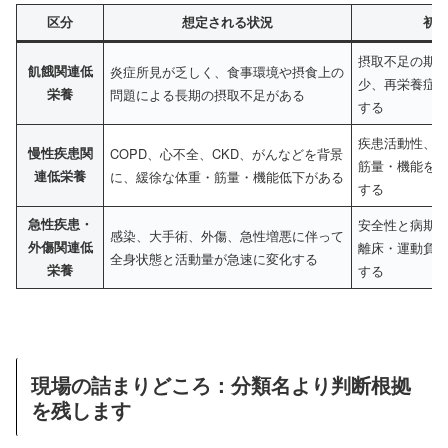
区分
想定される状況
初
摂取不足の期
飢餓関連低
炎症所見が乏しく、食事環境や摂食上の
少、再栄養症
栄養
問題による長期の摂取不足がある
する
疾患活動性、
慢性疾患関
COPD、心不全、CKD、がんなどを背景
筋量・機能を
連低栄養
に、緩徐な体重・筋量・機能低下がある
する
急性疾患・
安全性と病期
感染、大手術、外傷、急性増悪に伴って
外傷関連低
離床・運動負
全身状態と活動量が急速に変化する
栄養
する
現場の詰まりどころ：分類名より判断根拠
を残します