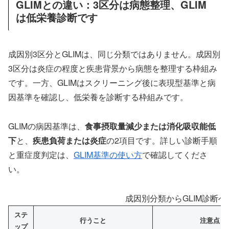
GLIMとの違い：3区分は病態整理、GLIM
は低栄養診断です
成因別3区分とGLIMは、同じ分類ではありません。成因別
3区分は炎症の程度と疾患背景から病態を整理する枠組み
です。一方、GLIMはスクリーニング後に表現型基準と病
因基準を確認し、低栄養を診断する枠組みです。
GLIMの病因基準は、
食事摂取量減少または消化吸収能低
下
と、
疾患負荷または炎症
の2項目です。詳しい診断手順
と重症度判定は、
GLIM基準の使い方
で確認してくださ
い。
成因別分類からGLIM診断
ステ
行うこと
注意点
ップ