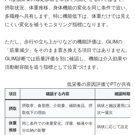
摂取状況、体重推移、身体機能の変化を同じ条件で追い、
多職種へ共有します。特に機能低下は、体重だけでは見え
にくい変化を補うモニタリング指標になります。
ただし、歩行や立ち上がりなどの機能評価は、GLIMの
「筋量減少」をそのまま置き換える項目ではありません。
GLIM診断では筋量評価を別に確認し、機能は介入効果や
活動耐容能を追う指標として位置づけます。
低栄養の原因評価でPTが共有
項目
確認する内容
確認時期
摂取率、食形態、介助量、補助食品、摂
病状と施設運用に応
摂取
取低下の理由
次〜週次
体重
同じ条件での体重変化、浮腫、輸液や水
病状に応じて設定
推移
分出納の影響