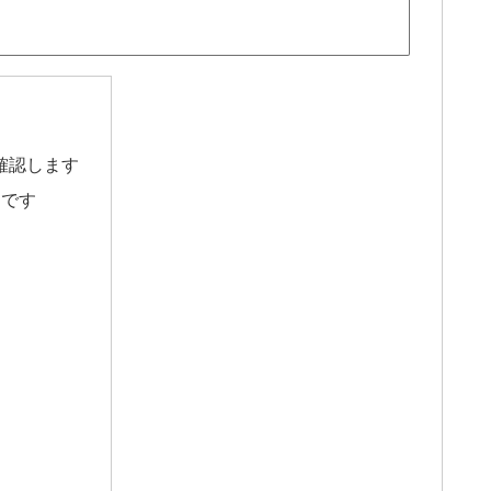
確認します
」です