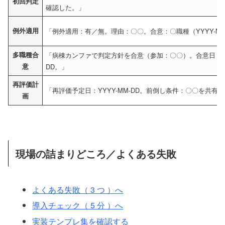
初回判定
確認した。」
例外適用
「例外適用：有／無。理由：〇〇。合意：〇職種（YYYY-MM
多職種合
「病棟カンファで判定方針を合意（参加：〇〇）。合意日：YYY
意
DD。」
再評価計
「再評価予定日：YYYY-MM-DD。前倒し条件：〇〇を共有
画
現場の詰まりどころ／よくある失敗
よくある失敗（ 3 つ ）へ
導入チェック（ 5 分 ）へ
実装テンプレ集を確認する