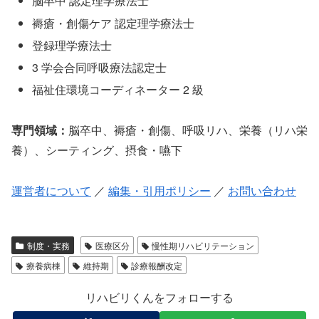
脳卒中 認定理学療法士
褥瘡・創傷ケア 認定理学療法士
登録理学療法士
3 学会合同呼吸療法認定士
福祉住環境コーディネーター 2 級
専門領域：
脳卒中、褥瘡・創傷、呼吸リハ、栄養（リハ栄
養）、シーティング、摂食・嚥下
運営者について
／
編集・引用ポリシー
／
お問い合わせ
制度・実務
医療区分
慢性期リハビリテーション
療養病棟
維持期
診療報酬改定
リハビリくんをフォローする