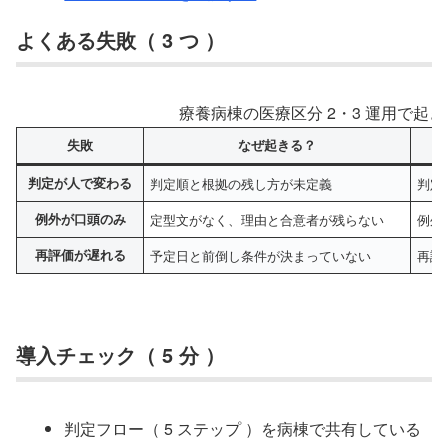
よくある失敗（ 3 つ ）
療養病棟の医療区分 2・3 運用で起
失敗
なぜ起きる？
判定が人で変わる
判定順と根拠の残し方が未定義
判定
例外が口頭のみ
定型文がなく、理由と合意者が残らない
例外
再評価が遅れる
予定日と前倒し条件が決まっていない
再評
導入チェック（ 5 分 ）
判定フロー（ 5 ステップ ）を病棟で共有している