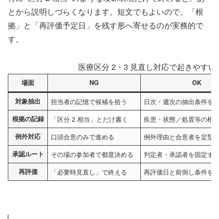
とから説明しづらくなります。短文でもよいので、「根
拠」と「再評価予定日」を残す形へ寄せるのが実務的で
す。
医療区分 2・3 見直し対応で起きやすい誤
場面
NG
OK
対象抽出
担当者の記憶で候補を拾う
日次・週次の抽出条件を
根拠の記録
「区分 2 相当」とだけ書く
疾患・状態／処置等の根
例外対応
口頭合意のみで進める
例外理由と合意者を定型
承認ルート
その場の参加者で都度決める
判定者・承認者を固定す
再評価
「必要時見直し」で終える
再評価日と前倒し条件を