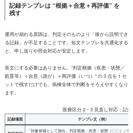
記録テンプレは “根拠＋合意＋再評価” を
残す
運用が崩れる原因は、判定そのものより「後から説明でき
る記録」が不足することです。短文テンプレを共通化する
と、申し送りや照会対応が安定します。
長文にする必要はありません。“判定根拠（疾患・状態／
処置等）＋合意（誰が）＋再評価（いつ）” の 3 点を 1 セ
ットで残すだけでも、病棟全体で判断をそろえやすくなり
ます。
医療区分 2・3 見直し対応：記
記録場面
テンプレ文（例）
「対象候補として抽出。判定根拠：疾患・状態（〇〇）／処