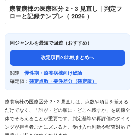
療養病棟の医療区分 2・3 見直し｜判定フ
ローと記録テンプレ（ 2026 ）
同ジャンルを最短で回遊（おすすめ）
改定項目の比較まとめへ
関連：
慢性期・療養病棟向け総論
確定値：
確定点数・要件差分（確定版）
療養病棟の医療区分 2・3 見直しは、点数や項目を覚える
だけでなく、「誰が・どの順に・どこへ残すか」を病棟全
体でそろえることが重要です。判定基準や再評価のタイミ
ングが担当者ごとにズレると、受け入れ判断や監査対応で