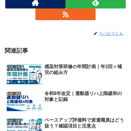
リハビリくん
関連記事
感染対策研修の年間計画｜年2回＋補
制度・実務
完の組み方
令和8年改定｜運動器リハ上限緩和の
制度・実務
対象と記録
ベースアップ評価料で派遣職員はどう
制度・実務
扱う？確認項目と注意点