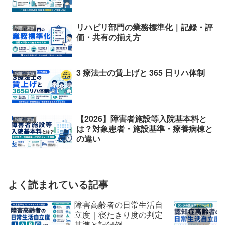
リハビリ部門の業務標準化｜記録・評
制度・実務
価・共有の揃え方
3 療法士の賃上げと 365 日リハ体制
制度・実務
【2026】障害者施設等入院基本料と
制度・実務
は？対象患者・施設基準・療養病棟と
の違い
よく読まれている記事
障害高齢者の日常生活自
立度｜寝たきり度の判定
基準と記録例