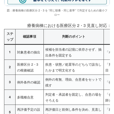
図：療養病棟の医療区分 2・3 を “同じ順番・同じ基準” で判定するための最小フ
ロー
療養病棟における医療区分 2・3 見直し対応：判定
ステ
確認事項
判断のポイント
ップ
候補を担当者の記憶に依存させず、抽
1
対象患者の抽出
「本
出条件を固定する
医療区分 2・3
疾患・状態／処置等のどちらで該当し
「判
2
の根拠確認
たかまで明文化する
目：
例外の有無、理由、合意者をセットで
3
例外条件の確認
「例
残す
判定者・承認者を固定し、合意の場を
「合意
4
多職種合意
そろえる
師）、
再評価予定の設
再評価日と前倒し条件を決め、見直し
「再評
5