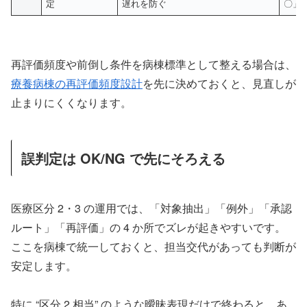
定
遅れを防ぐ
〇」
再評価頻度や前倒し条件を病棟標準として整える場合は、
療養病棟の再評価頻度設計
を先に決めておくと、見直しが
止まりにくくなります。
誤判定は OK/NG で先にそろえる
医療区分 2・3 の運用では、「対象抽出」「例外」「承認
ルート」「再評価」の 4 か所でズレが起きやすいです。
ここを病棟で統一しておくと、担当交代があっても判断が
安定します。
特に “区分 2 相当” のような曖昧表現だけで終わると、あ