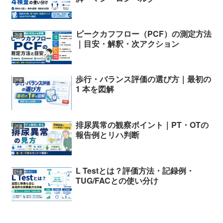
ピークカフフロー（PCF）の測定方法
評価
｜目安・解釈・次アクション
歩行・バランス評価の選び方｜最初の
評価
1 本を図解
排尿異常の観察ポイント｜PT・OTの
評価
報告例とリハ判断
L Testとは？評価方法・記録例・
評価
TUG/FACとの使い分け