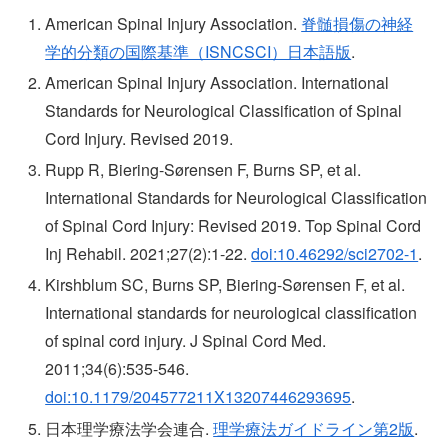
American Spinal Injury Association.
脊髄損傷の神経
学的分類の国際基準（ISNCSCI）日本語版
.
American Spinal Injury Association. International
Standards for Neurological Classification of Spinal
Cord Injury. Revised 2019.
Rupp R, Biering-Sørensen F, Burns SP, et al.
International Standards for Neurological Classification
of Spinal Cord Injury: Revised 2019. Top Spinal Cord
Inj Rehabil. 2021;27(2):1-22.
doi:10.46292/sci2702-1
.
Kirshblum SC, Burns SP, Biering-Sørensen F, et al.
International standards for neurological classification
of spinal cord injury. J Spinal Cord Med.
2011;34(6):535-546.
doi:10.1179/204577211X13207446293695
.
日本理学療法学会連合.
理学療法ガイドライン第2版
.