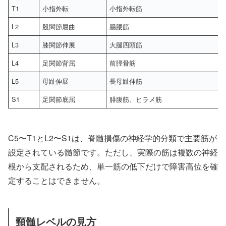
T1
小指外転
小指外転筋
L2
股関節屈曲
腸腰筋
L3
膝関節伸展
大腿四頭筋
L4
足関節背屈
前脛骨筋
L5
母趾伸展
長母趾伸筋
S1
足関節底屈
腓腹筋、ヒラメ筋
C5〜T1とL2〜S1は、脊髄損傷の神経学的分類で主要筋が
設定されている髄節です。ただし、実際の筋は複数の神経
根から支配されるため、単一筋の低下だけで障害高位を確
定することはできません。
頸髄レベルの見方