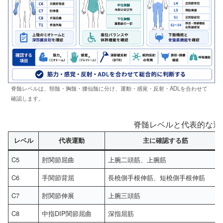
脊髄レベルは、頸髄・胸髄・腰仙髄に分け、運動・感覚・反射・ADLを合わせて
確認します。
脊髄レベルと代表的な運
レベル
代表運動
主に確認する筋
C5
肘関節屈曲
上腕二頭筋、上腕筋
C6
手関節背屈
長橈側手根伸筋、短橈側手根伸筋
C7
肘関節伸展
上腕三頭筋
C8
中指DIP関節屈曲
深指屈筋