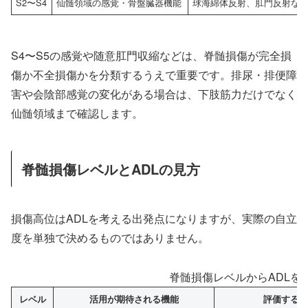
S2〜S4
仙髄領域の感覚・骨盤臓器機能
球海綿体反射、肛門反射な
S4〜S5の感覚や随意肛門収縮などは、脊髄損傷が完全損
傷か不全損傷かを分類するうえで重要です。排尿・排便障
害や会陰部感覚の変化がある場合は、下肢筋力だけでなく
仙髄領域まで確認します。
脊髄損傷レベルとADLの見方
損傷高位はADLを考える出発点になりますが、実際の自立
度を単独で決めるものではありません。
脊髄損傷レベルからADLを
レベル
活用が期待される機能
評価するA