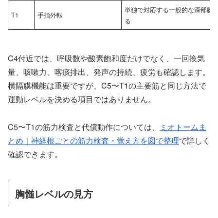
単独で対応する一般的な深部腱
T1
手指外転
る
C4付近では、呼吸数や酸素飽和度だけでなく、一回換気
量、咳嗽力、喀痰排出、発声の持続、疲労も確認します。
横隔膜機能は重要ですが、C5〜T1の主要筋と同じ方法で
運動レベルを決める項目ではありません。
C5〜T1の筋力検査と代償動作については、
ミオトームま
とめ｜神経根ごとの筋力検査・覚え方を図で整理
で詳しく
確認できます。
胸髄レベルの見方