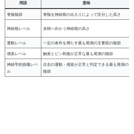
用語
意味
脊髄髄節
脊髄を神経根の出入りによって区分した高さ
神経根レベル
末梢へ向かう神経根の高さ
運動レベル
一定の条件を満たす最も尾側の主要筋の髄節
感覚レベル
触覚とピン刺激が正常な最も尾側の髄節
神経学的損傷レベ
左右の運動・感覚が正常と判定できる最も尾側の
ル
髄節