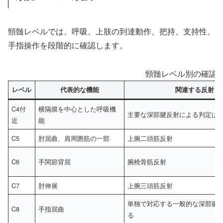
頸髄レベルでは、呼吸、上肢の到達動作、把持、支持性、
手指操作を段階的に確認します。
頸髄レベル別の確認
レベル
代表的な機能
関連する反射
C4付
横隔膜を中心とした呼吸機
主要な深部腱反射による判定は
近
能
C5
肘屈曲、肩周囲筋の一部
上腕二頭筋反射
C6
手関節背屈
腕橈骨筋反射
C7
肘伸展
上腕三頭筋反射
単独で対応する一般的な深部腱
C8
手指屈曲
る