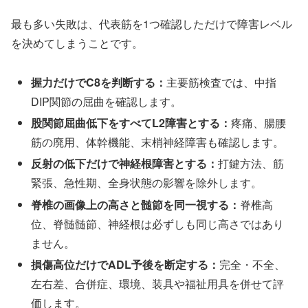
最も多い失敗は、代表筋を1つ確認しただけで障害レベル
を決めてしまうことです。
握力だけでC8を判断する：
主要筋検査では、中指
DIP関節の屈曲を確認します。
股関節屈曲低下をすべてL2障害とする：
疼痛、腸腰
筋の廃用、体幹機能、末梢神経障害も確認します。
反射の低下だけで神経根障害とする：
打鍵方法、筋
緊張、急性期、全身状態の影響を除外します。
脊椎の画像上の高さと髄節を同一視する：
脊椎高
位、脊髄髄節、神経根は必ずしも同じ高さではあり
ません。
損傷高位だけでADL予後を断定する：
完全・不全、
左右差、合併症、環境、装具や福祉用具を併せて評
価します。