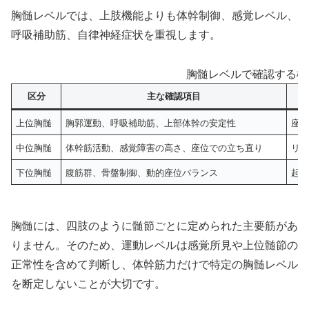
胸髄レベルでは、上肢機能よりも体幹制御、感覚レベル、
呼吸補助筋、自律神経症状を重視します。
胸髄レベルで確認する機
区分
主な確認項目
上位胸髄
胸郭運動、呼吸補助筋、上部体幹の安定性
座
中位胸髄
体幹筋活動、感覚障害の高さ、座位での立ち直り
リ
下位胸髄
腹筋群、骨盤制御、動的座位バランス
起
胸髄には、四肢のように髄節ごとに定められた主要筋があ
りません。そのため、運動レベルは感覚所見や上位髄節の
正常性を含めて判断し、体幹筋力だけで特定の胸髄レベル
を断定しないことが大切です。