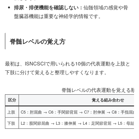
排尿・排便機能を確認しない：
仙髄領域の感覚や骨
盤臓器機能は重要な神経学的情報です。
脊髄レベルの覚え方
最初は、ISNCSCIで用いられる10個の代表運動を上肢と
下肢に分けて覚えると整理しやすくなります。
脊髄レベルの代表運動を覚える順
区分
覚える組み合わせ
上肢
C5：肘屈曲 → C6：手関節背屈 → C7：肘伸展 → C8：手指屈曲
下肢
L2：股関節屈曲 → L3：膝伸展 → L4：足関節背屈 → L5：母趾