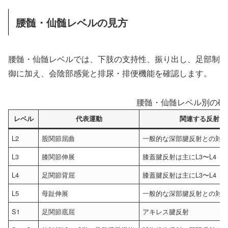
腰髄・仙髄レベルの見方
腰髄・仙髄レベルでは、下肢の支持性、振り出し、足部制
御に加え、会陰部感覚と排尿・排便機能を確認します。
腰髄・仙髄レベル別の確
レベル
代表運動
関連する反射
L2
股関節屈曲
一般的な深部腱反射との対
L3
膝関節伸展
膝蓋腱反射は主にL3〜L4
L4
足関節背屈
膝蓋腱反射は主にL3〜L4
L5
母趾伸展
一般的な深部腱反射との対
S1
足関節底屈
アキレス腱反射