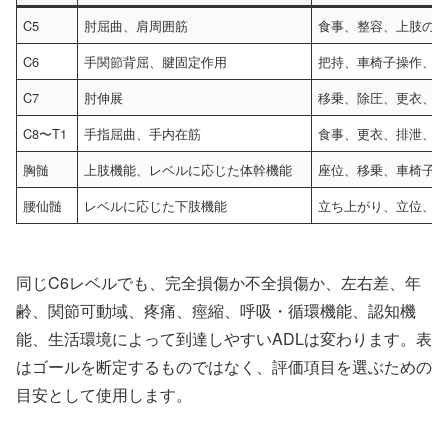
C5
肘屈曲、肩周囲筋
食事、整容、上肢の
C6
手関節背屈、腱固定作用
把持、車椅子操作、
C7
肘伸展
移乗、除圧、更衣、
C8〜T1
手指屈曲、手内在筋
食事、更衣、排泄、
胸髄
上肢機能、レベルに応じた体幹機能
座位、移乗、車椅子A
腰仙髄
レベルに応じた下肢機能
立ち上がり、立位、
同じC6レベルでも、完全損傷か不全損傷か、左右差、年
齢、関節可動域、疼痛、痙縮、呼吸・循環機能、認知機
能、生活環境によって到達しやすいADLは変わります。表
はゴールを断定するものではなく、評価項目を選ぶための
目安として使用します。