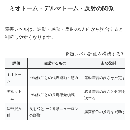
ミオトーム・デルマトーム・反射の関係
障害レベルは、運動・感覚・反射の3方向から照合すると
判断しやすくなります。
脊髄レベル評価を構成する3つ
評価
確認するもの
主な役割
ミオトー
神経根ごとの代表運動・筋力
運動障害の高さを推定する
ム
デルマト
感覚障害の高さと分布を確
神経根ごとの皮膚感覚領域
ーム
認する
深部腱反
反射弓と上位運動ニューロン
病変部位の推定を補助する
射
の影響