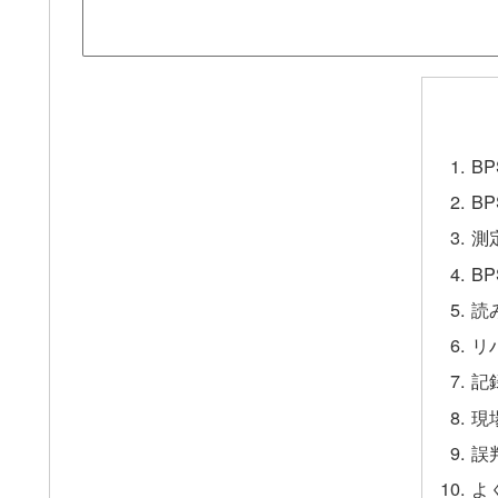
B
B
測
B
読
リ
記
現
誤
よ