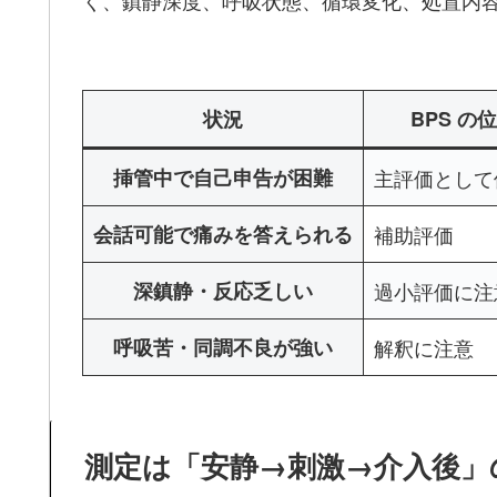
く、鎮静深度、呼吸状態、循環変化、処置内
状況
BPS の
挿管中で自己申告が困難
主評価として
会話可能で痛みを答えられる
補助評価
深鎮静・反応乏しい
過小評価に注
呼吸苦・同調不良が強い
解釈に注意
測定は「安静→刺激→介入後」の