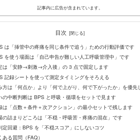
記事内に広告が含まれています。
目次
PS は「挿管中の疼痛を同じ条件で追う」ための行動評価です
PS を使う場面は「自己申告が難しい人工呼吸管理中」です
定は「安静→刺激→介入後」の 3 点で固定します
PS 記録シートを使って測定タイミングをそろえる
み方は「何点か」より「何で上がり、何で下がったか」を優先
ハの中断判断は BPS と呼吸・循環をセットで見ます
録は「点数＋条件＋次アクション」の最小セットで残します
場の詰まりどころは「不穏・呼吸苦・疼痛の混在」です
判定回避：BPS を「不穏スコア」にしないコツ
くある質問（FAQ）