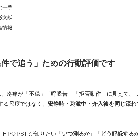
の一手
考文献
者情報
じ条件で追う」ための行動評価です
は、疼痛が「不穏」「呼吸苦」「拒否動作」に見えて、
定する尺度ではなく、
安静時・刺激中・介入後を同じ流れ
T/OT/ST が知りたい
「いつ測るか」「どう記録する