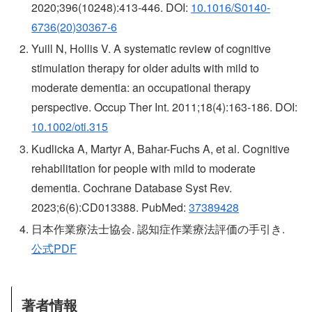
2020;396(10248):413-446. DOI:
10.1016/S0140-
6736(20)30367-6
Yuill N, Hollis V. A systematic review of cognitive
stimulation therapy for older adults with mild to
moderate dementia: an occupational therapy
perspective. Occup Ther Int. 2011;18(4):163-186. DOI:
10.1002/oti.315
Kudlicka A, Martyr A, Bahar-Fuchs A, et al. Cognitive
rehabilitation for people with mild to moderate
dementia. Cochrane Database Syst Rev.
2023;6(6):CD013388. PubMed:
37389428
日本作業療法士協会. 認知症作業療法評価の手引き.
公式PDF
著者情報