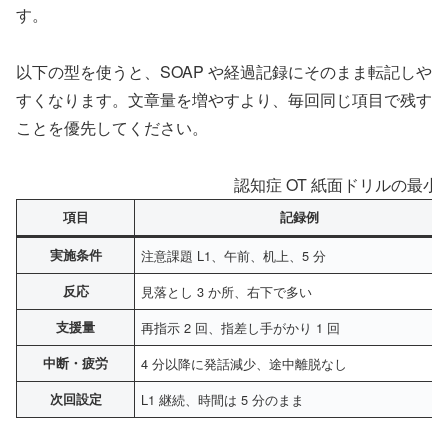
す。
以下の型を使うと、SOAP や経過記録にそのまま転記しや
すくなります。文章量を増やすより、毎回同じ項目で残す
ことを優先してください。
認知症 OT 紙面ドリルの最小
項目
記録例
実施条件
注意課題 L1、午前、机上、5 分
反応
見落とし 3 か所、右下で多い
支援量
再指示 2 回、指差し手がかり 1 回
中断・疲労
4 分以降に発話減少、途中離脱なし
次回設定
L1 継続、時間は 5 分のまま