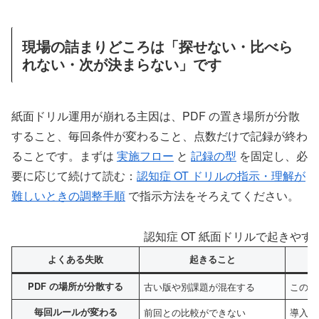
現場の詰まりどころは「探せない・比べら
れない・次が決まらない」です
紙面ドリル運用が崩れる主因は、PDF の置き場所が分散
すること、毎回条件が変わること、点数だけで記録が終わ
ることです。まずは
実施フロー
と
記録の型
を固定し、必
要に応じて続けて読む：
認知症 OT ドリルの指示・理解が
難しいときの調整手順
で指示方法をそろえてください。
認知症 OT 紙面ドリルで起きや
よくある失敗
起きること
PDF の場所が分散する
古い版や別課題が混在する
この配
毎回ルールが変わる
前回との比較ができない
導入文