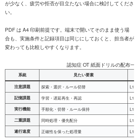
が少なく、疲労や拒否が目立たない場合に検討してくださ
い。
PDF は A4 印刷前提です。端末で開いてそのまま使う場
合も、実施条件と記録項目は同じにしておくと、担当者が
変わっても比較しやすくなります。
認知症 OT 紙面ドリルの配布一覧（
系統
見たい要素
注意課題
探索・選択・ルール切替
L1
記憶課題
学習・遅延再生・再認
L1
実行機能
手順化・切替・ルール保持
L1〜
二重課題
同時処理・優先配分
L1
遂行速度
正確性を保った処理量
L1