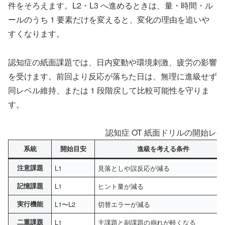
件をそろえます。L2・L3 へ進めるときは、量・時間・ル
ールのうち 1 要素だけを変えると、変化の理由を追いや
すくなります。
認知症の紙面課題では、日内変動や環境刺激、疲労の影響
を受けます。前回より反応が落ちた日は、無理に進級せず
同レベル維持、または 1 段階戻して比較可能性を守りま
す。
認知症 OT 紙面ドリルの開始レ
系統
開始目安
進級を考える条件
注意課題
L1
見落としや誤反応が減る
記憶課題
L1
ヒント量が減る
実行機能
L1〜L2
切替エラーが減る
二重課題
L1
主課題と副課題の崩れが軽くなる