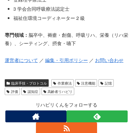
3 学会合同呼吸療法認定士
福祉住環境コーディネーター 2 級
専門領域：
脳卒中、褥瘡・創傷、呼吸リハ、栄養（リハ栄
養）、シーティング、摂食・嚥下
運営者について
／
編集・引用ポリシー
／
お問い合わせ
臨床手技・プロトコル
作業療法
注意機能
記憶
評価
認知症
高齢者リハビリ
リハビリくんをフォローする