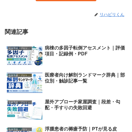
リハビリくん
関連記事
病棟の多因子転倒アセスメント｜評価
臨床手技・プロトコル
項目・記録例・PDF
医療者向け解剖ランドマーク辞典｜部
臨床手技・プロトコル
位別・触診記事一覧
屋外アプローチ家屋調査｜段差・勾
臨床手技・プロトコル
配・手すりの失敗回避
浮腫患者の褥瘡予防｜PTが見る皮
臨床手技・プロトコル