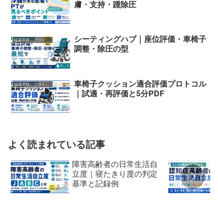
膚・支持・踵除圧
シーティングハブ｜座位評価・車椅子
臨床手技・プロトコル
調整・除圧の型
車椅子クッション適合評価プロトコル
臨床手技・プロトコル
｜試適・再評価と5分PDF
よく読まれている記事
障害高齢者の日常生活自
立度｜寝たきり度の判定
基準と記録例