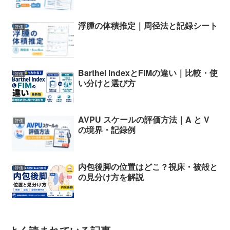
浮腫の体積推定｜周径法と記録シート
評価
Barthel IndexとFIMの違い｜比較・使
評価
い分けと選び方
AVPU スケールの評価方法｜A と V
評価
の境界・記録例
内包後脚の位置はどこ？視床・被殻と
評価
の見分け方を解説