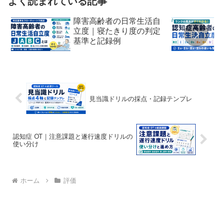
よく読まれている記事
障害高齢者の日常生活自
立度｜寝たきり度の判定
基準と記録例
見当識ドリルの採点・記録テンプレ
認知症 OT｜注意課題と遂行速度ドリルの
使い分け
ホーム
評価