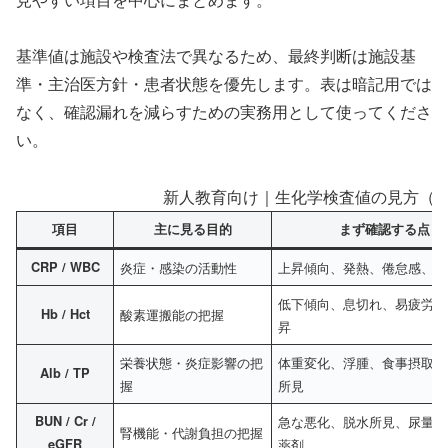
基準値は施設や検査法で異なるため、最終判断は施設基
準・主治医方針・患者状態を優先します。表は暗記用では
なく、確認漏れを減らすための実務用として使ってくださ
い。
新人教育向け｜生化学検査値の見方（ PT
項目
主に見る目的
まず確認する点
CRP / WBC
炎症・感染の活動性
上昇傾向、発熱、倦怠感、呼
低下傾向、息切れ、易疲労、
Hb / Hct
酸素運搬能の把握
昇
栄養状態・炎症影響の把
体重変化、浮腫、食事摂取量
Alb / TP
握
所見
BUN / Cr /
急な悪化、脱水所見、尿量、
腎機能・代謝負担の把握
eGFR
薬剤