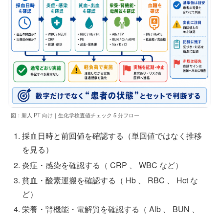
図：新人 PT 向け｜生化学検査値チェック 5 分フロー
採血日時と前回値を確認する（単回値ではなく推移
を見る）
炎症・感染を確認する（ CRP 、 WBC など）
貧血・酸素運搬を確認する（ Hb 、 RBC 、 Hct な
ど）
栄養・腎機能・電解質を確認する（ Alb 、 BUN 、