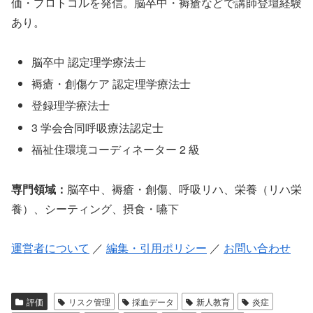
価・プロトコルを発信。脳卒中・褥瘡などで講師登壇経験
あり。
脳卒中 認定理学療法士
褥瘡・創傷ケア 認定理学療法士
登録理学療法士
3 学会合同呼吸療法認定士
福祉住環境コーディネーター 2 級
専門領域：
脳卒中、褥瘡・創傷、呼吸リハ、栄養（リハ栄
養）、シーティング、摂食・嚥下
運営者について
／
編集・引用ポリシー
／
お問い合わせ
評価
リスク管理
採血データ
新人教育
炎症