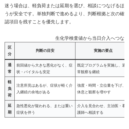
迷う場合は、軽負荷または延期を選び、相談につなげるほ
うが安全です。単独判断で進めるより、判断根拠と次の確
認項目を残すことを優先します。
生化学検査値から当日介入へつなぐ 
区
判断の目安
実施の要点
分
通
前回値から大きな悪化がなく、症
既定プログラムを実施し、通
常
状・バイタルも安定
常観察を継続
軽
注意所見はあるが、症状が軽く介
強度・時間・立位量を下げ、
負
入継続の余地がある
休息と観察を増やす
荷
延
急性悪化が疑われる、または重い
介入を見合わせ、主治医・看
期
症状を伴う
護師へ相談する