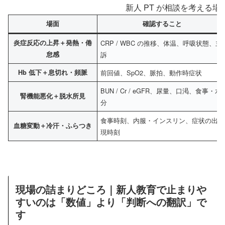
新人 PT が相談を考える場
場面
確認すること
炎症反応の上昇＋発熱・倦
CRP / WBC の推移、体温、呼吸状態、主
怠感
訴
Hb 低下＋息切れ・頻脈
前回値、SpO2、脈拍、動作時症状
BUN / Cr / eGFR、尿量、口渇、食事・水
腎機能悪化＋脱水所見
分
食事時刻、内服・インスリン、症状の出
血糖変動＋冷汗・ふらつき
現時刻
現場の詰まりどころ｜新人教育で止まりや
すいのは「数値」より「判断への翻訳」で
す