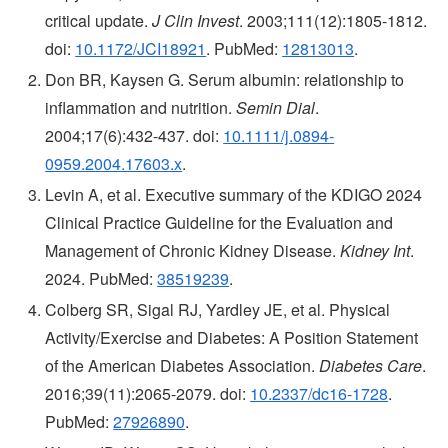
critical update.
J Clin Invest
. 2003;111(12):1805-1812.
doi:
10.1172/JCI18921
. PubMed:
12813013
.
Don BR, Kaysen G. Serum albumin: relationship to
inflammation and nutrition.
Semin Dial
.
2004;17(6):432-437. doi:
10.1111/j.0894-
0959.2004.17603.x
.
Levin A, et al. Executive summary of the KDIGO 2024
Clinical Practice Guideline for the Evaluation and
Management of Chronic Kidney Disease.
Kidney Int
.
2024. PubMed:
38519239
.
Colberg SR, Sigal RJ, Yardley JE, et al. Physical
Activity/Exercise and Diabetes: A Position Statement
of the American Diabetes Association.
Diabetes Care
.
2016;39(11):2065-2079. doi:
10.2337/dc16-1728
.
PubMed:
27926890
.