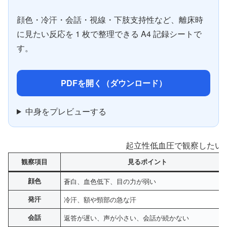
顔色・冷汗・会話・視線・下肢支持性など、離床時
に見たい反応を 1 枚で整理できる A4 記録シートで
す。
PDFを開く（ダウンロード）
中身をプレビューする
起立性低血圧で観察したい
観察項目
見るポイント
顔色
蒼白、血色低下、目の力が弱い
発汗
冷汗、額や頸部の急な汗
会話
返答が遅い、声が小さい、会話が続かない