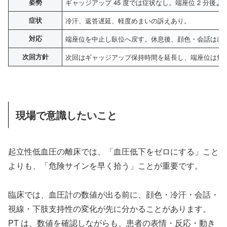
姿勢
ギャッジアップ 45 度では症状なし。端座位 2 分後
症状
冷汗、返答遅延、軽度めまいの訴えあり。
対応
端座位を中止し臥位へ戻す。休息後、顔色・会話は改
次回方針
次回はギャッジアップ保持時間を延長し、端座位は短
現場で意識したいこと
起立性低血圧の離床では、「血圧低下をゼロにする」こと
よりも、「危険サインを早く拾う」ことが重要です。
臨床では、血圧計の数値が出る前に、顔色・冷汗・会話・
視線・下肢支持性の変化が先に分かることがあります。
PT は、数値を確認しながらも、患者の表情・反応・動き