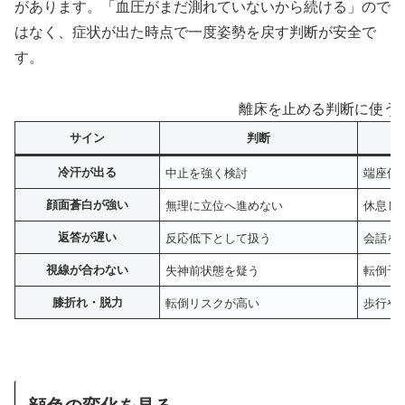
があります。「血圧がまだ測れていないから続ける」ので
はなく、症状が出た時点で一度姿勢を戻す判断が安全で
す。
離床を止める判断に使う
サイン
判断
冷汗が出る
中止を強く検討
端座位
顔面蒼白が強い
無理に立位へ進めない
休息し
返答が遅い
反応低下として扱う
会話を
視線が合わない
失神前状態を疑う
転倒予
膝折れ・脱力
転倒リスクが高い
歩行や
顔色の変化を見る