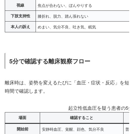
視線
焦点が合わない、ぼんやりする
下肢支持性
膝折れ、脱力、踏ん張れない
本人の訴え
めまい、気分不良、吐き気、眠気
5分で確認する離床観察フロー
離床時は、姿勢を変えるたびに「血圧・症状・反応」を短
時間で確認します。
起立性低血圧を疑う患者の5分
場面
確認すること
開始前
安静時血圧、覚醒、顔色、気分不良
普段