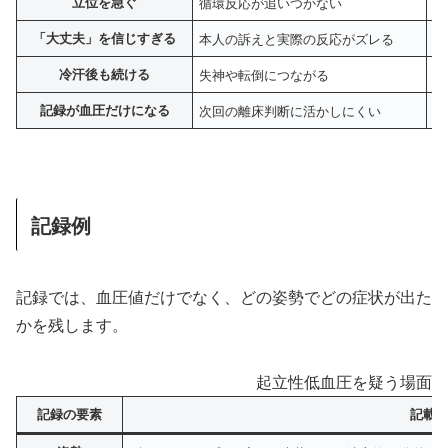
立位を急ぐ
循環反応が追いつかない
ギ
「大丈夫」を信じすぎる
本人の訴えと実際の反応がズレる
表
冷汗後も続ける
失神や転倒につながる
す
記録が血圧だけになる
次回の離床判断に活かしにくい
症
記録例
記録では、血圧値だけでなく、どの姿勢でどの症状が出た
かを残します。
起立性低血圧を疑う場面の
記録の要素
記載