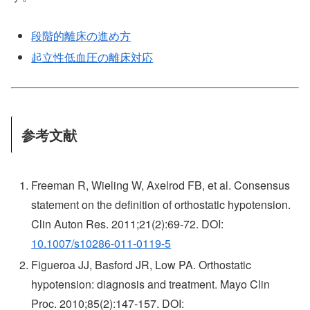
段階的離床の進め方
起立性低血圧の離床対応
参考文献
Freeman R, Wieling W, Axelrod FB, et al. Consensus
statement on the definition of orthostatic hypotension.
Clin Auton Res. 2011;21(2):69-72. DOI:
10.1007/s10286-011-0119-5
Figueroa JJ, Basford JR, Low PA. Orthostatic
hypotension: diagnosis and treatment. Mayo Clin
Proc. 2010;85(2):147-157. DOI: