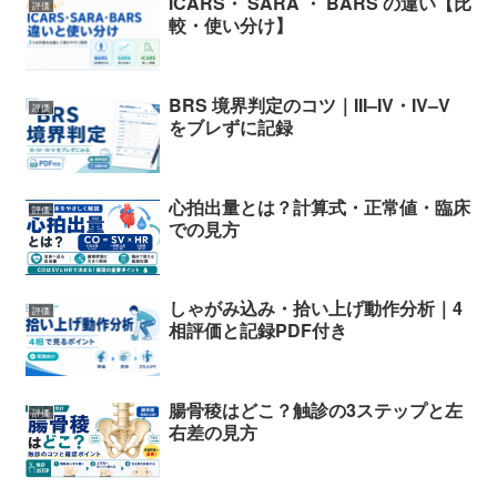
ICARS・ SARA ・ BARS の違い【比
評価
較・使い分け】
BRS 境界判定のコツ｜III–IV・IV–V
評価
をブレずに記録
心拍出量とは？計算式・正常値・臨床
評価
での見方
しゃがみ込み・拾い上げ動作分析｜4
評価
相評価と記録PDF付き
腸骨稜はどこ？触診の3ステップと左
評価
右差の見方