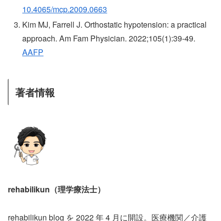
10.4065/mcp.2009.0663
Kim MJ, Farrell J. Orthostatic hypotension: a practical
approach. Am Fam Physician. 2022;105(1):39-49.
AAFP
著者情報
rehabilikun（理学療法士）
rehabilikun blog を 2022 年 4 月に開設。医療機関／介護