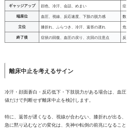
ギャッジアップ
顔色、冷汗、会話、めまい
症状
端座位
血圧、視線、反応速度、下肢の脱力感
数分
立位
膝折れ、ふらつき、冷汗、返答の遅れ
危険
終了後
症状の回復、血圧の戻り、次回の注意点
反応
離床中止を考えるサイン
冷汗・顔面蒼白・反応低下・下肢脱力がある場合は、血圧
値だけで判断せず離床中止を検討します。
特に、返答が遅くなる、視線が合わない、膝折れが出る、
急に黙り込むなどの変化は、失神や転倒の前兆になること