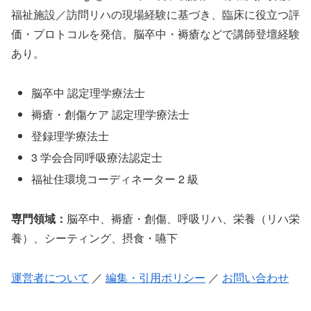
福祉施設／訪問リハの現場経験に基づき、臨床に役立つ評
価・プロトコルを発信。脳卒中・褥瘡などで講師登壇経験
あり。
脳卒中 認定理学療法士
褥瘡・創傷ケア 認定理学療法士
登録理学療法士
3 学会合同呼吸療法認定士
福祉住環境コーディネーター 2 級
専門領域：
脳卒中、褥瘡・創傷、呼吸リハ、栄養（リハ栄
養）、シーティング、摂食・嚥下
運営者について
／
編集・引用ポリシー
／
お問い合わせ