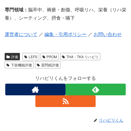
専門領域：
脳卒中、褥瘡・創傷、呼吸リハ、栄養（リハ栄
養）、シーティング、摂食・嚥下
運営者について
／
編集・引用ポリシー
／
お問い合わせ
評価
LEFS
PROM
THA・TKA リハビリ
下肢機能評価
質問紙評価
リハビリくんをフォローする
リハビリくん