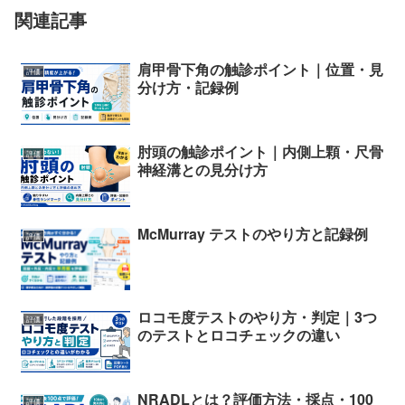
関連記事
肩甲骨下角の触診ポイント｜位置・見
評価
分け方・記録例
肘頭の触診ポイント｜内側上顆・尺骨
評価
神経溝との見分け方
McMurray テストのやり方と記録例
評価
ロコモ度テストのやり方・判定｜3つ
評価
のテストとロコチェックの違い
NRADLとは？評価方法・採点・100
評価