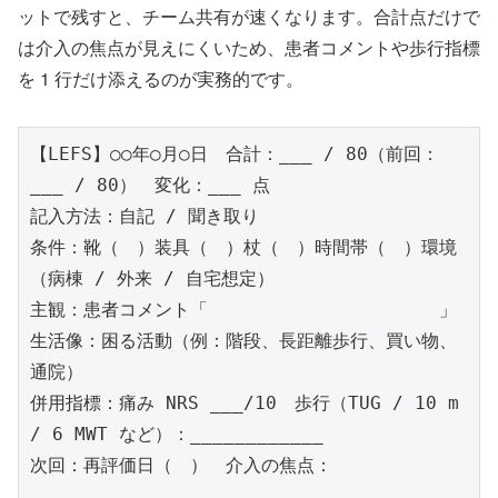
ットで残すと、チーム共有が速くなります。合計点だけで
は介入の焦点が見えにくいため、患者コメントや歩行指標
を 1 行だけ添えるのが実務的です。
【LEFS】○○年○月○日　合計：___ / 80（前回：
___ / 80）　変化：___ 点

記入方法：自記 / 聞き取り

条件：靴（　）装具（　）杖（　）時間帯（　）環境
（病棟 / 外来 / 自宅想定）

主観：患者コメント「　　　　　　　　　　　　　」

生活像：困る活動（例：階段、長距離歩行、買い物、
通院）

併用指標：痛み NRS ___/10　歩行（TUG / 10 m 
/ 6 MWT など）：____________

次回：再評価日（　）　介入の焦点：
____________________