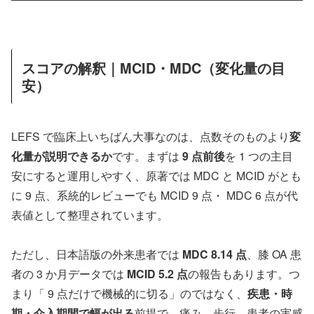
スコアの解釈｜MCID・MDC（変化量の目
安）
LEFS で臨床上いちばん大事なのは、点数そのものより
変
化量が説明できるか
です。まずは
9 点前後
を 1 つの主目
安にすると運用しやすく、原著では MDC と MCID がとも
に 9 点、系統的レビューでも MCID 9 点・ MDC 6 点が代
表値として整理されています。
ただし、日本語版の外来患者では
MDC 8.14 点
、膝 OA 患
者の 3 か月データでは
MCID 5.2 点
の報告もあります。つ
まり「 9 点だけで機械的に切る」のではなく、
疾患・時
期・介入期間で幅が出る
前提で、痛み、歩行、患者の実感