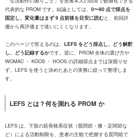
「生活動作の困りごと」を患者本人の回答で数値化できる
代表的な PROM です。結論としては、
0〜80 点で採点を
固定し、変化量はまず 9 点前後を目安に読む
と、初回評
価から再評価まで迷いにくくなります。
このページで答えるのは、
LEFS をどう採点し、どう解釈
し、どう記録するか
です。逆に、PROM 全体の選び方や
WOMAC ・ KOOS ・ HOOS の詳細採点までは深掘りせ
ず、LEFS を使うと決めたあとの実務に絞って整理しま
す。
LEFS とは？何を測れる PROM か
LEFS は、下肢の筋骨格系症状（股関節・膝・足関節な
ど）による活動制限を、患者の主観で把握する質問紙で