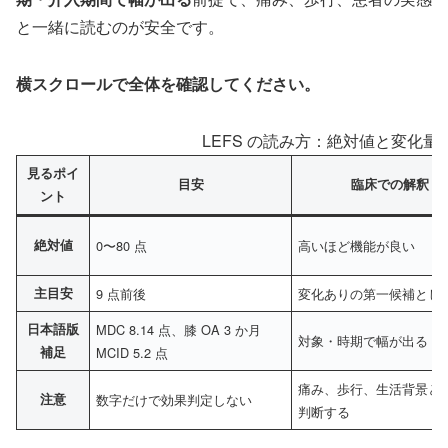
と一緒に読むのが安全です。
横スクロールで全体を確認してください。
LEFS の読み方：絶対値と変化
見るポイ
目安
臨床での解釈
ント
絶対値
0〜80 点
高いほど機能が良い
主目安
9 点前後
変化ありの第一候補とし
日本語版
MDC 8.14 点、膝 OA 3 か月
対象・時期で幅が出る
補足
MCID 5.2 点
痛み、歩行、生活背景と
注意
数字だけで効果判定しない
判断する