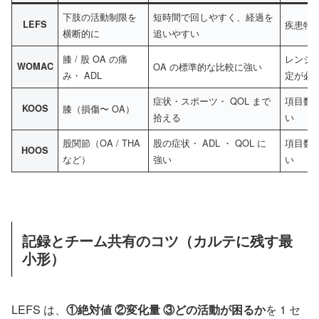
下肢の活動制限を
短時間で回しやすく、経過を
LEFS
疾患特
横断的に
追いやすい
膝 / 股 OA の痛
レンジ
WOMAC
OA の標準的な比較に強い
み・ ADL
定が必
症状・スポーツ・ QOL まで
項目数
KOOS
膝（損傷〜 OA）
拾える
い
股関節（OA / THA
股の症状・ ADL ・ QOL に
項目数
HOOS
など）
強い
い
記録とチーム共有のコツ（カルテに残す最
小形）
LEFS は、
①絶対値 ②変化量 ③どの活動が困るか
を 1 セ