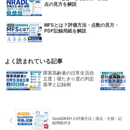
点の見方を解説
MFSとは？評価方法・点数の見方・
評価
PDF記録用紙を解説
よく読まれている記事
障害高齢者の日常生活自
立度｜寝たきり度の判定
基準と記録例
QuickDASH の評価方法｜採点・欠損・記
録用紙付き