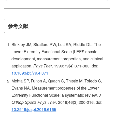
参考文献
Binkley JM, Stratford PW, Lott SA, Riddle DL. The
Lower Extremity Functional Scale (LEFS): scale
development, measurement properties, and clinical
application.
Phys Ther
. 1999;79(4):371-383. doi:
10.1093/ptj/79.4.371
Mehta SP, Fulton A, Quach C, Thistle M, Toledo C,
Evans NA. Measurement properties of the Lower
Extremity Functional Scale: a systematic review.
J
Orthop Sports Phys Ther
. 2016;46(3):200-216. doi:
10.2519/jospt.2016.6165