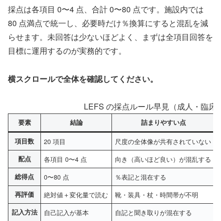
採点は各項目 0〜4 点、合計 0〜80 点です。施設内では
80 点満点で統一し、必要時だけ％換算にすると混乱を減
らせます。未回答は少ないほどよく、まずは全項目回答を
目標に運用するのが実務的です。
横スクロールで全体を確認してください。
LEFS の採点ルール早見（成人・臨
要素
結論
詰まりやすい点
項目数
20 項目
尺度の全体像が共有されていない
配点
各項目 0〜4 点
向き（高いほど良い）が混乱する
総得点
0〜80 点
％表記と混在する
再評価
絶対値＋変化量で読む
靴・装具・杖・時間帯が不明
記入方法
自己記入が基本
自記と聞き取りが混在する