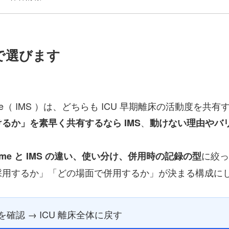
」で選びます
 Mobility Scale（ IMS ）は、どちらも ICU 早期
、
るか」を素早く共有するなら IMS
動けない理由やバリ
に絞っ
rme と IMS の違い、使い分け、併用時の記録の型
採用するか」「どの場面で併用するか」が決まる構成に
確認 → ICU 離床全体に戻す